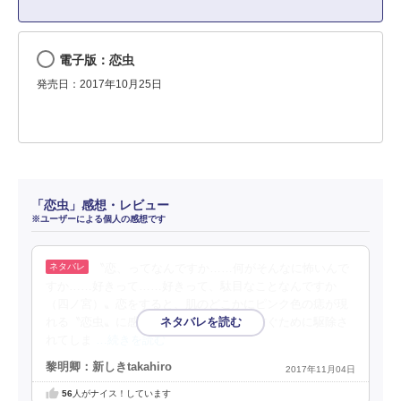
電子版：恋虫
発売日：2017年10月25日
「恋虫」感想・レビュー
※ユーザーによる個人の感想です
〝恋、ってなんですか……何がそんなに怖いんで
すか……好きって……好きって、駄目なことなんですか
（四ノ宮）〟恋をすると、肌のどこかにピンク色の痣が現
れる〝恋虫〟に感染し、他者への感染を防ぐために駆除さ
れてしま
…続きを読む
黎明卿：新しきtakahiro
2017年11月04日
56
人がナイス！しています