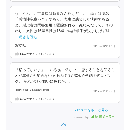
う、うん…。世界観は斬新なんだけど…。「恋」は病名
「感情性免疫不全」であり、恋虫に感染した状態である
と。感染者は問答無用で駆除される＝死なんだって。その
わりに女性は16歳男性は18歳で結婚相手が決まり必ず結
…続きを読む
おかだ
2018年12月17日
54
人がナイス！しています
『怒ってないよ』… いやぁ、切ない。 恋することを知るこ
とが幸せか⁈ 知らないままのほうが幸せか⁈ 恋の色はピン
ク。 それだけが救いに感じた。。
Junichi Yamaguchi
2017年11月25日
40
人がナイス！しています
レビューをもっと見る
powered by