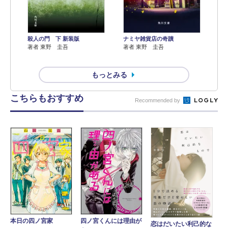
殺人の門 下 新装版
ナミヤ雑貨店の奇蹟
著者 東野 圭吾
著者 東野 圭吾
もっとみる
こちらもおすすめ
Recommended by
本日の四ノ宮家
四ノ宮くんには理由が
恋はだいたい利己的な