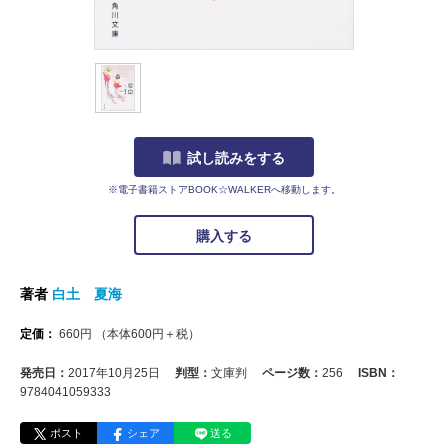
試し読みをする
※電子書籍ストアBOOK☆WALKERへ移動します。
購入する
著者
白土 夏海
定価：
660
円
（本体
600
円＋税）
発売日：
2017年10月25日
判型：
文庫判
ページ数：
256
ISBN：
9784041059333
ポスト
シェア
送る