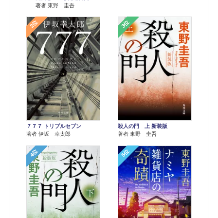
著者 東野 圭吾
2位
3位
７７７ トリプルセブン
殺人の門 上 新装版
著者 伊坂 幸太郎
著者 東野 圭吾
4位
5位