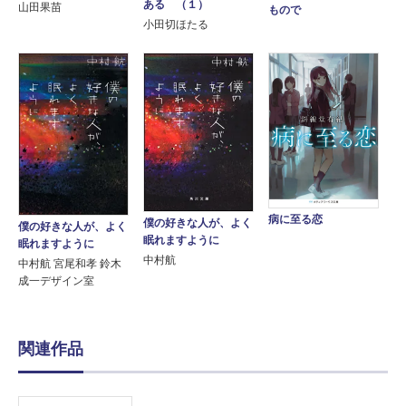
ある （１）
山田果苗
もので
小田切ほたる
病に至る恋
僕の好きな人が、よく
僕の好きな人が、よく
眠れますように
眠れますように
中村航
中村航 宮尾和孝 鈴木
成一デザイン室
関連作品