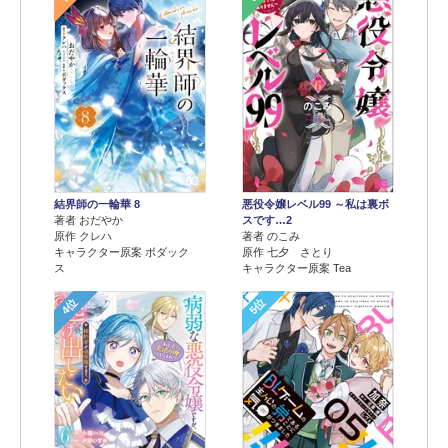
結界師の一輪華 8
悪役令嬢レベル99 ～私は裏ボ
著者 おだやか
スです…2
原作 クレハ
著者 のこみ
キャラクター原案 ボダック
原作 七夕 さとり
ス
キャラクター原案 Tea
4位
5位