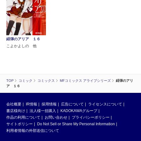
緋弾のアリア １６
こよかよしの 他
TOP
コミック
コミックス
MFコミックス アライブシリーズ
緋弾のアリ
ア １６
会社概要
IR情報
採用情報
広告について
ライセンスについて
書店様向け
法人様一括購入
KADOKAWAグループ
作品の利用について
お問い合わせ
プライバシーポリシー
サイトポリシー
Do Not Sell or Share My Personal Information
利用者情報の外部送信について