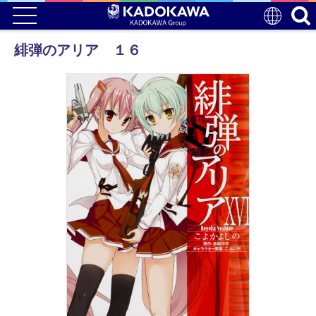
緋弾のアリア １６