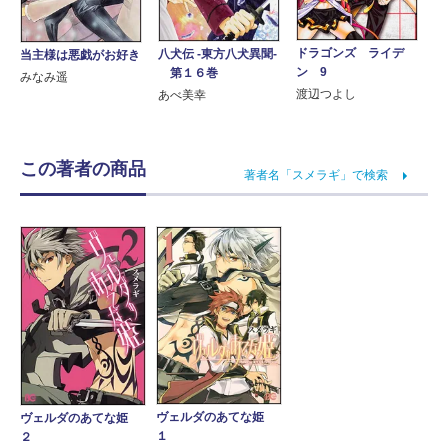
ドラゴンズ ライデ
八犬伝 ‐東方八犬異聞‐
当主様は悪戯がお好き
ン 9
第１６巻
みなみ遥
渡辺つよし
あべ美幸
この著者の商品
著者名「スメラギ」で検索
ヴェルダのあてな姫
ヴェルダのあてな姫
１
２