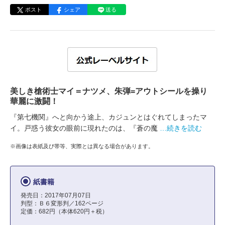
ポスト
シェア
送る
美しき槍術士マイ＝ナツメ、朱弾=アウトシールを操り
華麗に激闘！
『第七機関』へと向かう途上、カジュンとはぐれてしまったマ
イ。戸惑う彼女の眼前に現れたのは、『蒼の魔
…続きを読む
※画像は表紙及び帯等、実際とは異なる場合があります。
紙書籍
発売日：2017年07月07日
判型：Ｂ６変形判／162ページ
定価：682円（本体620円＋税）