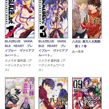
BLAZBLUE VARIA
BLAZBLUE VARIA
八犬伝 ‐東方八犬異聞‐
BLE HEART ブレ
BLE HEART ブレ
第１７巻
イブルー ヴァリアブ
イブルー ヴァリアブ
あべ美幸
ルハート...
ルハート...
スメラギ 森利道（ア
スメラギ 森利道（ア
ークシステムワーク
ークシステムワーク
ス）
ス）