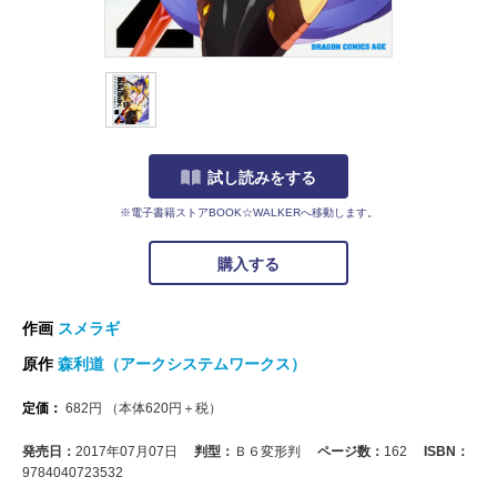
試し読みをする
※電子書籍ストアBOOK☆WALKERへ移動します。
購入する
作画
スメラギ
原作
森利道（アークシステムワークス）
定価：
682
円
（本体
620
円＋税）
発売日：
2017年07月07日
判型：
Ｂ６変形判
ページ数：
162
ISBN：
9784040723532