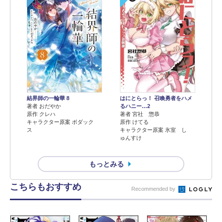
結界師の一輪華 8
はにとらっ！ 召喚勇者をハメ
著者 おだやか
るハニー…2
原作 クレハ
著者 宮社 惣恭
キャラクター原案 ボダック
原作 けてる
ス
キャラクター原案 氷室 し
ゅんすけ
もっとみる
こちらもおすすめ
Recommended by