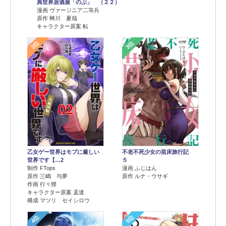
異世界居酒屋「のぶ」 （２２）
漫画 ヴァージニア二等兵
原作 蝉川 夏哉
キャラクター原案 転
2位
3位
乙女ゲー世界はモブに厳しい
不老不死少女の苗床旅行記
世界です【…2
５
制作 FTops
漫画 ふじはん
原作 三嶋 与夢
原作 ルナ・ウサギ
作画 行々狸
キャラクター原案 孟達
構成 マツリ セイシロウ
4位
5位