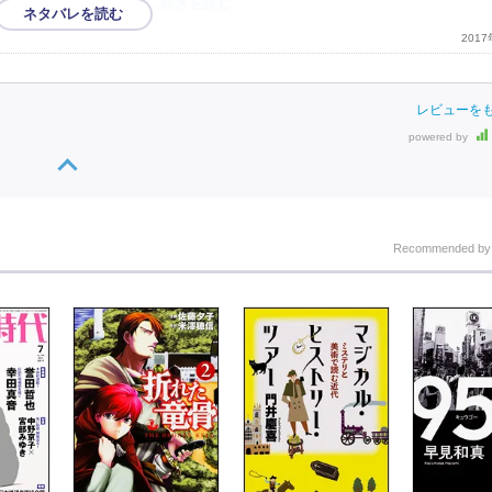
のかも。十年前のイベ
…続きを読む
201
レビューを
powered by
Recommended b