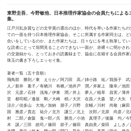
東野圭吾、今野敏他、日本推理作家協会の会員たちによる
集。
江戸川乱歩賞などの文学賞の選出のほか、時代を率いる作家たちの
ての一面を持つ日本推理作家協会。そこに所属する作家同士は、ど
合いをしているのか、また作家たちは、日々なにを考え執筆してい
な読者にとって垣間見ることのできない一面が、赤裸々に明かされ
の交遊録から、とっておきの読書録まで、協会に在籍する会員作家
珠玉の書き下ろしエッセイ集。
著者一覧（五十音順）
飛鳥部 勝則／東 えりか／阿刀田 高／姉小路 祐／我孫子 武
人／新井 素子／有栖川 有栖／池井戸 潤／井家上 隆幸／池田
沢 元彦／石持 浅海／伊東 潤／井上 夢人／植草 昌実／薄井
堂 都司昭／逢坂 剛／大崎 梢／大沢 在昌／大森 望／大矢
涼介／佳多山 大地／加納 朋子／川野 京輔／川村 尚敬（麻田
国 雅彦／貴志 祐介／北方 謙三／北上 次郎／北原 尚彦／北
村 二郎／倉阪 鬼一郎／呉 勝浩／小池 真理子／後藤 均／今
木 譲／三田 皓司／篠田 節子／篠田 真由美／柴田 よしき／