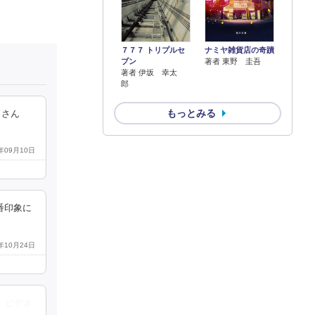
７７７ トリプルセ
ナミヤ雑貨店の奇蹟
ブン
著者 東野 圭吾
著者 伊坂 幸太
郎
もっとみる
田さん
7年09月10日
番印象に
7年10月24日
、ビデオ