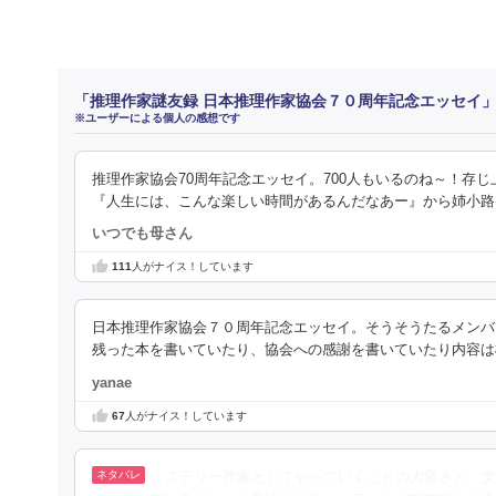
「推理作家謎友録 日本推理作家協会７０周年記念エッセイ
※ユーザーによる個人の感想です
推理作家協会70周年記念エッセイ。700人もいるのね～！存
『人生には、こんな楽しい時間があるんだなあー』から姉小路
いつでも母さん
111
人がナイス！しています
日本推理作家協会７０周年記念エッセイ。そうそうたるメンバ
残った本を書いていたり、協会への感謝を書いていたり内容は
yanae
67
人がナイス！しています
ミステリー作家としてやっていくことの大変さと、文