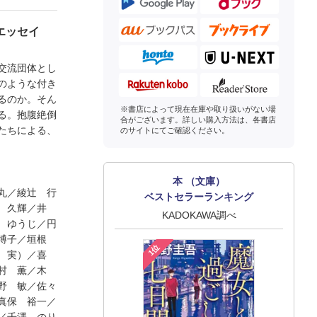
エッセイ
交流団体とし
のような付き
るのか。そん
※書店によって現在在庫や取り扱いがない場
る。抱腹絶倒
合がございます。詳しい購入方法は、各書店
たちによる、
のサイトにてご確認ください。
本 （文庫）
丸／綾辻 行
ベストセラーランキング
 久輝／井
KADOKAWA調べ
 ゆうじ／円
 博子／垣根
1位
 実）／喜
村 薫／木
野 敏／佐々
真保 裕一／