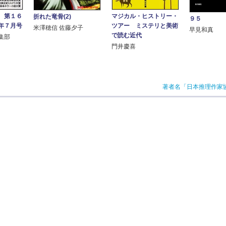
 第１６
マジカル・ヒストリー・
折れた竜骨(2)
９５
年７月号
ツアー ミステリと美術
米澤穂信 佐藤夕子
早見和真
で読む近代
集部
門井慶喜
著者名「日本推理作家