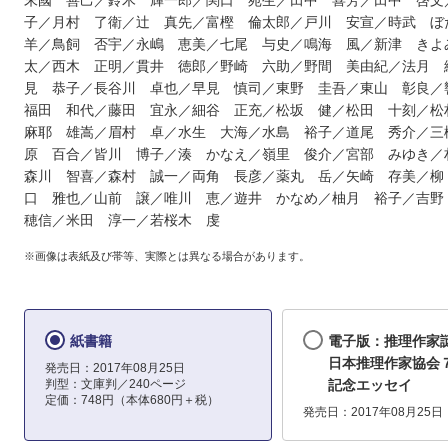
末國 善己／鈴木 輝一郎／関口 苑生／田中 喜芳／田中 啓文
子／月村 了衛／辻 真先／富樫 倫太郎／戸川 安宣／時武 
羊／鳥飼 否宇／永嶋 恵美／七尾 与史／鳴海 風／新津 きよ
太／西木 正明／貫井 徳郎／野崎 六助／野間 美由紀／法月 
見 恭子／長谷川 卓也／早見 慎司／東野 圭吾／東山 彰良／
福田 和代／藤田 宜永／細谷 正充／松坂 健／松田 十刻／松
麻耶 雄嵩／眉村 卓／水生 大海／水島 裕子／道尾 秀介／三
原 百合／皆川 博子／湊 かなえ／嶺里 俊介／宮部 みゆき／
森川 智喜／森村 誠一／両角 長彦／薬丸 岳／矢崎 存美／柳
口 雅也／山前 譲／唯川 恵／遊井 かなめ／柚月 裕子／吉
穂信／米田 淳一／若桜木 虔
※画像は表紙及び帯等、実際とは異なる場合があります。
紙書籍
電子版：推理作
日本推理作家協会
発売日：2017年08月25日
判型：文庫判／240ページ
記念エッセイ
定価：748円（本体680円＋税）
発売日：2017年08月25日