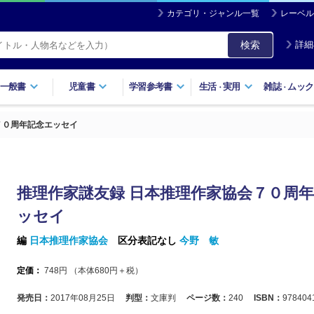
カテゴリ・ジャンル一覧
レーベル
検索
詳細
一般書
児童書
学習参考書
生活
実用
雑誌
ムック
・
・
７０周年記念エッセイ
推理作家謎友録 日本推理作家協会７０周
ッセイ
編
日本推理作家協会
区分表記なし
今野 敏
定価：
748
円 （本体
680
円＋税）
発売日：
2017年08月25日
判型：
文庫判
ページ数：
240
ISBN：
978404