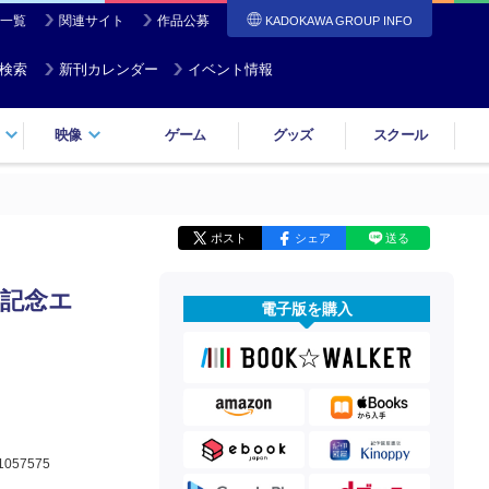
一覧
関連サイト
作品公募
KADOKAWA GROUP INFO
検索
新刊カレンダー
イベント情報
映像
ゲーム
グッズ
スクール
ポスト
シェア
送る
年記念エ
電子版を購入
1057575