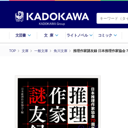
文芸書
文庫
ライトノベル
コミック
TOP
文庫
一般文庫
角川文庫
推理作家謎友録 日本推理作家協会