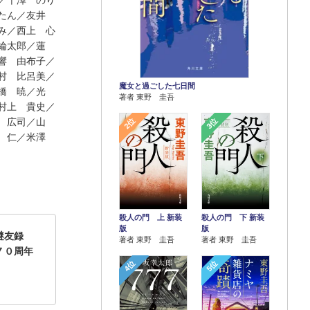
／千澤 のり
ぼたん／友井
み／西上 心
綸太郎／蓮
響 由布子／
村 比呂美／
魔女と過ごした七日間
橋 暁／光
著者 東野 圭吾
村上 貴史／
 広司／山
2位
3位
野 仁／米澤
殺人の門 上 新装
殺人の門 下 新装
版
版
家謎友録
著者 東野 圭吾
著者 東野 圭吾
７０周年
4位
5位