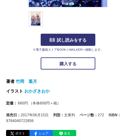
試し読みをする
※電子書籍ストアBOOK☆WALKERへ移動します。
購入する
著者
竹岡 葉月
イラスト
おかざきおか
定価：
660
円
（本体
600
円＋税）
発売日：
2017年06月15日
判型：
文庫判
ページ数：
272
ISBN：
9784040722856
ポスト
シェア
送る