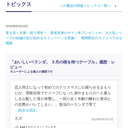
トピックス
この書誌の関連トピックス一覧へ
2019年05月10日
富士見Ｌ文庫、祝５周年！ 著者直筆のサイン本プレゼントや、大人気シリ
ーズの短編小説が読めるキャンペーンを実施！ 期間限定のカフェコラボも
開催
「おいしいベランダ。 ３月の桜を待つテーブル」感想・レ
ビュー
※ユーザーによる個人の感想です
恋人同士になって初めてのクリスマスに心躍らせるまもり
だが、受験目前でナイーブになった弟やまもりの一人暮ら
しを心配した母が来襲し、一回り近く年齢の離れた亜潟と
の交際がバレてしまい…。亜潟のベランダで育て
…続きを読む
スズ
2018年06月07日
114
人がナイス！しています