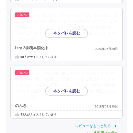
シリーズ3作目。クリスマスと年末年始のお話。ま
もりの弟・ユウキ（中3）がまもりの家にやってきて、二人
の関係がバレてしまう。そして、過保護かつ心配性な母
（みつこ）までやってきて…。内緒で付き合っていたまも
…続きを読む
isry 2@積本消化中
2024年05月20日
98
人がナイス！しています
シリーズ第三弾。葉二のクリスマス料理が食べた
いまもり。大好きな葉二の部屋で、一緒に料理を作ってる
ところは、ほんとに可愛いく楽しそうです。北斗が受験生
のユウキに話すところがよかった「優先順位を間違えちゃ
…続きを読む
のんき
2018年08月30日
93
人がナイス！しています
レビューをもっと見る