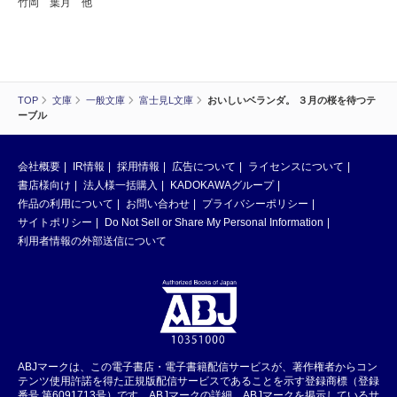
竹岡 葉月 他
TOP
文庫
一般文庫
富士見L文庫
おいしいベランダ。 ３月の桜を待つテ
ーブル
会社概要
IR情報
採用情報
広告について
ライセンスについて
書店様向け
法人様一括購入
KADOKAWAグループ
作品の利用について
お問い合わせ
プライバシーポリシー
サイトポリシー
Do Not Sell or Share My Personal Information
利用者情報の外部送信について
ABJマークは、この電子書店・電子書籍配信サービスが、著作権者からコン
テンツ使用許諾を得た正規版配信サービスであることを示す登録商標（登録
番号 第6091713号）です。ABJマークの詳細、ABJマークを掲示しているサ