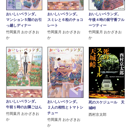
おいしいベランダ。
おいしいベランダ。
おいしいベランダ。
マンション５階のお引
スミレと６粒のチョコ
午後４時の留守番フル
っ越しディナー
レート
ーツティー
竹岡葉月 おかざきお
竹岡葉月 おかざきお
竹岡葉月 おかざきお
か
か
か
おいしいベランダ。
おいしいベランダ。
死のスケジュール 天
午前１時のお隣ごはん
２人の相性とトマトシ
城峠
チュー
竹岡葉月 おかざきお
西村京太郎
か
竹岡葉月 おかざきお
か