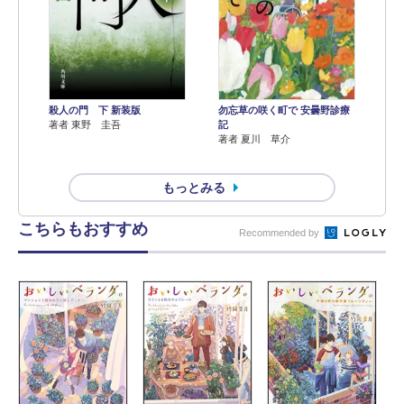
殺人の門 下 新装版
勿忘草の咲く町で 安曇野診療
著者 東野 圭吾
記
著者 夏川 草介
もっとみる
こちらもおすすめ
Recommended by