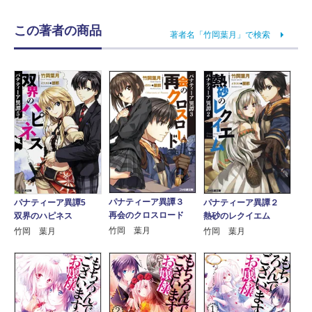
この著者の商品
著者名「竹岡葉月」で検索
パナティーア異譚３
パナティーア異譚5
パナティーア異譚２
再会のクロスロード
双界のハピネス
熱砂のレクイエム
竹岡 葉月
竹岡 葉月
竹岡 葉月