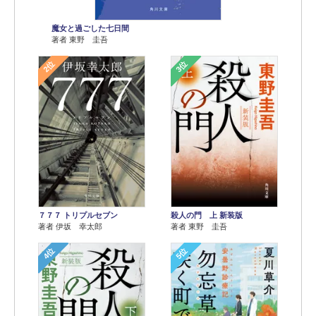
魔女と過ごした七日間
著者 東野 圭吾
2位
3位
７７７ トリプルセブン
殺人の門 上 新装版
著者 伊坂 幸太郎
著者 東野 圭吾
4位
5位