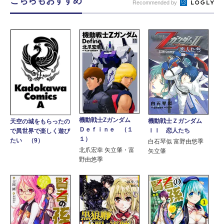
こちらもおすすめ
Recommended by
機動戦士Ζガンダム
機動戦士Ｚガンダム
天空の城をもらったの
Ｄｅｆｉｎｅ （１
ＩＩ 恋人たち
で異世界で楽しく遊び
１）
たい （9）
白石琴似 富野由悠季
北爪宏幸 矢立肇・富
矢立肇
野由悠季