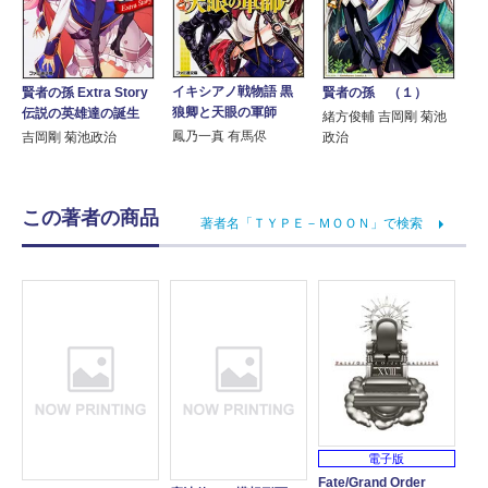
イキシアノ戦物語 黒
賢者の孫 Extra Story
賢者の孫 （１）
狼卿と天眼の軍師
伝説の英雄達の誕生
緒方俊輔 吉岡剛 菊池
鳳乃一真 有馬侭
吉岡剛 菊池政治
政治
この著者の商品
著者名「ＴＹＰＥ－ＭＯＯＮ」で検索
電子版
Fate/Grand Order