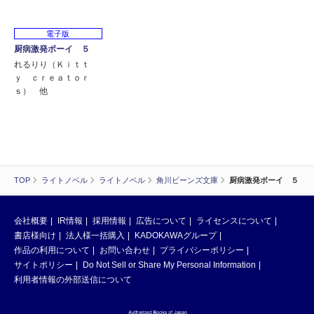
電子版
厨病激発ボーイ ５
れるりり（Ｋｉｔｔ
ｙ ｃｒｅａｔｏｒ
ｓ） 他
TOP
ライトノベル
ライトノベル
角川ビーンズ文庫
厨病激発ボーイ ５
会社概要
IR情報
採用情報
広告について
ライセンスについて
書店様向け
法人様一括購入
KADOKAWAグループ
作品の利用について
お問い合わせ
プライバシーポリシー
サイトポリシー
Do Not Sell or Share My Personal Information
利用者情報の外部送信について