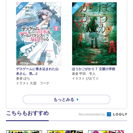
4位
5位
デスゲームに巻き込まれた山
ほうかごがかり７ 立穎小学校
本さん、気…2
著者 甲田 学人
著者 ぽち
イラスト ぴおてぐ
イラスト 久賀 フーナ
もっとみる
こちらもおすすめ
Recommended by