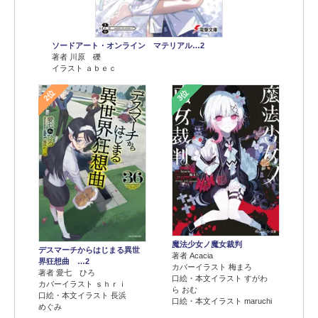
ソードアート・オンライン マテリアル…2
著者 川原 礫
イラスト ａｂｅｃ
2位
3位
魔法少女ノ魔女裁判
デスマーチからはじまる異世
著者 Acacia
界狂想曲 …2
カバーイラスト 梅まろ
著者 愛七 ひろ
口絵・本文イラスト すがわ
カバーイラスト ｓｈｒｉ
ら おむ
口絵・本文イラスト 長浜
口絵・本文イラスト maruchi
めぐみ