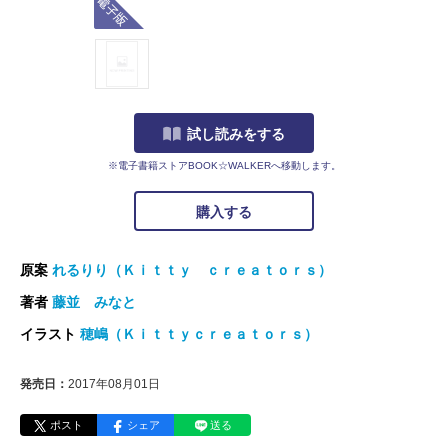
試し読みをする
※電子書籍ストアBOOK☆WALKERへ移動します。
購入する
原案
れるりり（Ｋｉｔｔｙ ｃｒｅａｔｏｒｓ）
著者
藤並 みなと
イラスト
穂嶋（Ｋｉｔｔｙｃｒｅａｔｏｒｓ）
発売日：
2017年08月01日
ポスト
シェア
送る