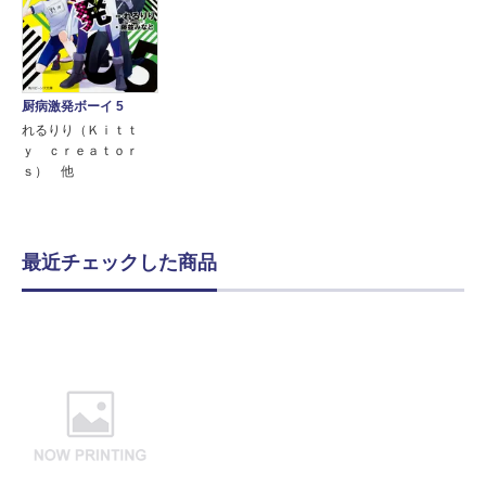
厨病激発ボーイ 5
れるりり（Ｋｉｔｔ
ｙ ｃｒｅａｔｏｒ
ｓ） 他
最近チェックした商品