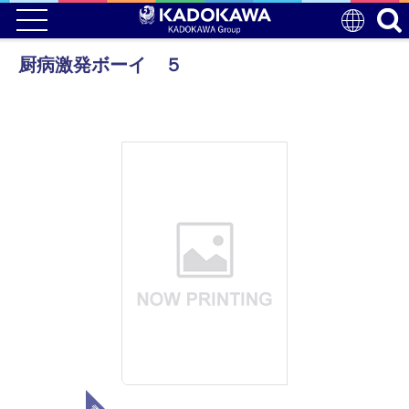
厨病激発ボーイ ５
電子版