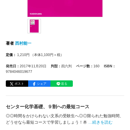
著者
西村能一
定価：
1,210
円
（本体
1,100
円＋税）
発売日：
2017年11月20日
判型：
四六判
ページ数：
160
ISBN：
9784046019677
ポスト
シェア
送る
センター化学基礎、９割への最短コース
◎◎時間をかけられない文系の受験生へ◎◎限られた勉強時間、
どうせなら最短コースで学習しましょう！本
…続きを読む