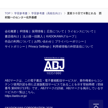
TOP
学習参考書
学習参考書（高校生向け）
直前３０日で９割とれる 西
村能一のセンター化学基礎
会社概要
IR情報
採用情報
広告について
ライセンスについて
書店様向け
法人様一括購入
KADOKAWAグループ
作品の利用について
お問い合わせ
プライバシーポリシー
サイトポリシー
Privacy Settings
利用者情報の外部送信について
ABJマークは、この電子書店・電子書籍配信サービスが、著作権者からコン
テンツ使用許諾を得た正規版配信サービスであることを示す登録商標（登録
番号 第6091713号）です。ABJマークの詳細、ABJマークを掲示しているサ
ービスの一覧はこちら。
https://aebs.or.jp/