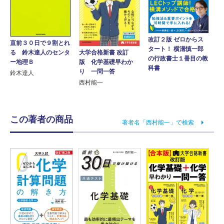
改訂２版 ゼロからス
直前３０日で９割とれ
タート！ 横溝慎一郎
大学合格新書 改訂
る 鈴木達人のセンタ
の行政書士１冊目の教
版 化学基礎早わか
ー地理Ｂ
科書
り 一問一答
鈴木達人
西村能一
この著者の商品
著者名「西村能一」で検索