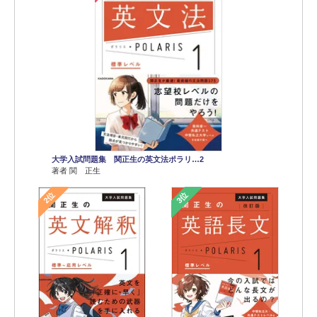
大学入試問題集 関正生の英文法ポラリ…2
著者 関 正生
2位
3位