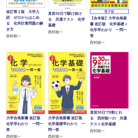
改訂第２版 大学入
電子版
直前30日で駆け抜け
試 ゼロからはじめ
【合本版】大学合格新
る 共通テスト 化学
る 化学計算問題の解
書 改訂版 化学基礎＋
基礎
き方
化学早わかり 一問一
西村能一
答
西村能一
西村能一
直前30日で9割とれ
大学合格新書 改訂版
大学合格新書 改訂版
る 西村能一の 共通
化学早わかり 一問一
化学基礎早わかり 一
テスト化学基礎
答
問一答
西村能一
西村能一
西村能一