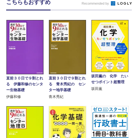
こちらもおすすめ
Recommended by
坂田薫の 化学 たい
直前３０日で９割とれ
直前３０日で９割とれ
せつポイント超整理
る 伊藤和修のセンタ
る 青木秀紀の セン
坂田薫
ー生物基礎
ター地学基礎
伊藤和修
青木秀紀