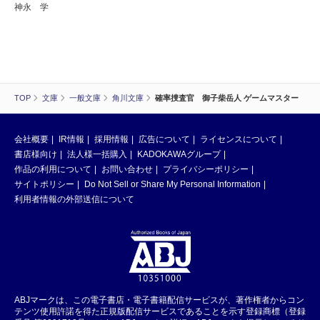
神永 学
TOP
文庫
一般文庫
角川文庫
確率捜査官 御子柴岳人 ゲームマスター
会社概要
IR情報
採用情報
広告について
ライセンスについて
書店様向け
法人様一括購入
KADOKAWAグループ
作品の利用について
お問い合わせ
プライバシーポリシー
サイトポリシー
Do Not Sell or Share My Personal Information
利用者情報の外部送信について
ABJマークは、この電子書店・電子書籍配信サービスが、著作権者からコン
テンツ使用許諾を得た正規版配信サービスであることを示す登録商標（登録