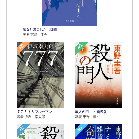
魔女と過ごした七日間
著者 東野 圭吾
2位
3位
７７７ トリプルセブン
殺人の門 上 新装版
著者 伊坂 幸太郎
著者 東野 圭吾
4位
5位