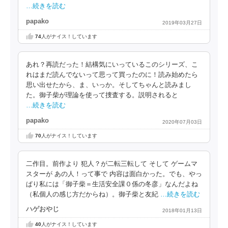
…続きを読む
papako
2019年03月27日
74
人がナイス！しています
あれ？再読だった！結構気にいっているこのシリーズ、こ
れはまだ読んでないって思って買ったのに！読み始めたら
思い出せたから、ま、いっか。そしてちゃんと読みまし
た。御子柴が理論を使って捜査する。説明されると
…続きを読む
papako
2020年07月03日
70
人がナイス！しています
二作目。前作より 犯人？が二転三転して そして ゲームマ
スターが あの人！って事で 内容は面白かった。でも、やっ
ぱり私には「御子柴＝生活安全課０係の冬彦」なんだよね
（私個人の感じ方だからね）。御子柴と友紀
…続きを読む
ハゲおやじ
2018年01月13日
40
人がナイス！しています