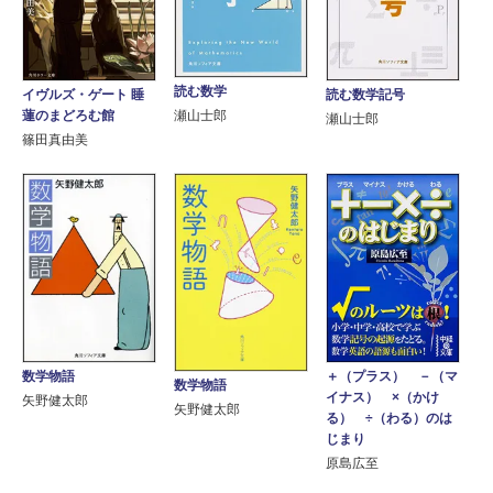
読む数学
イヴルズ・ゲート 睡
読む数学記号
蓮のまどろむ館
瀬山士郎
瀬山士郎
篠田真由美
数学物語
＋（プラス） －（マ
数学物語
イナス） ×（かけ
矢野健太郎
矢野健太郎
る） ÷（わる）のは
じまり
原島広至