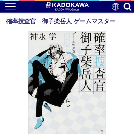
確率捜査官 御子柴岳人 ゲームマスター