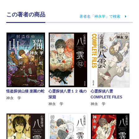
この著者の商品
著者名「神永学」で検索
怪盗探偵山猫 楽園の蛇
心霊探偵八雲１２ 魂の
心霊探偵八雲
深淵
COMPLETE FILES
神永 学
神永 学
神永 学