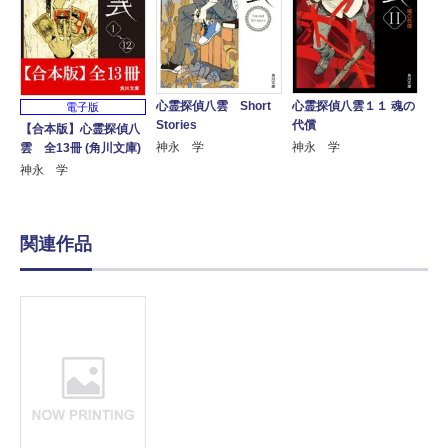
心霊探偵八雲 Short
心霊探偵八雲１１ 魂の
電子版
Stories
代償
【合本版】心霊探偵八
神永 学
神永 学
雲 全13冊 (角川文庫)
神永 学
関連作品