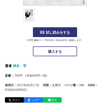
試し読みをする
※電子書籍ストアBOOK☆WALKERへ移動します。
購入する
著者
神永 学
定価：
704
円
（本体
640
円＋税）
発売日：
2017年06月17日
判型：
文庫判
ページ数：
368
ISBN：
9784041055021
ポスト
シェア
送る