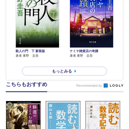
殺人の門 下 新装版
ナミヤ雑貨店の奇蹟
著者 東野 圭吾
著者 東野 圭吾
もっとみる
こちらもおすすめ
Recommended by