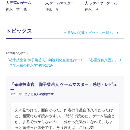
人 密室のゲーム
人 ゲームマスター
人 ファイヤーゲーム
神永 学 他
神永 学
神永 学
トピックス
この書誌の関連トピックス一覧へ
2020年06月25日
「確率捜査官 御子柴岳人」朗読劇化企画進行中！！「心霊探偵八雲」シリ
ーズで人気の神永学“初”の試み！
「確率捜査官 御子柴岳人 ゲームマスター」感想・レビュ
ー
※ユーザーによる個人の感想です
久々見つけて。面白かった。作者の作品自体久々だったけ
ど、相変わらず読みやすい。1時間で読めた。ゲーム理論と
か、まるで分からないのに、分かった気分になれて、ちょ
っと頭使った気分です。そう言えば、これも数