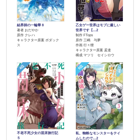
結界師の一輪華 8
乙女ゲー世界はモブに厳しい
著者 おだやか
世界です【…2
原作 クレハ
制作 FTops
キャラクター原案 ボダック
原作 三嶋 与夢
ス
作画 行々狸
キャラクター原案 孟達
構成 マツリ セイシロウ
4位
5位
不老不死少女の苗床旅行記
私、蜘蛛なモンスターをテイ
５
ムしたので…2