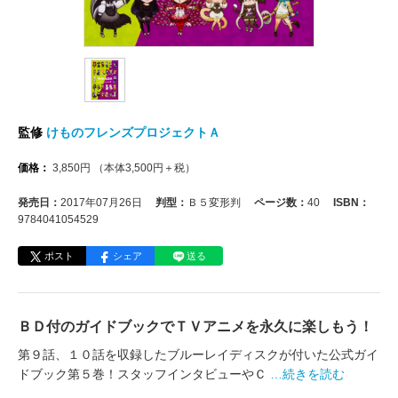
監修
けものフレンズプロジェクトＡ
価格：
3,850
円
（本体
3,500
円＋税）
発売日：
2017年07月26日
判型：
Ｂ５変形判
ページ数：
40
ISBN：
9784041054529
ポスト
シェア
送る
ＢＤ付のガイドブックでＴＶアニメを永久に楽しもう！
第９話、１０話を収録したブルーレイディスクが付いた公式ガイ
ドブック第５巻！スタッフインタビューやＣ
…続きを読む