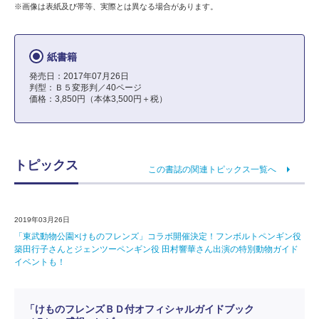
※画像は表紙及び帯等、実際とは異なる場合があります。
紙書籍
発売日：2017年07月26日
判型：Ｂ５変形判／40ページ
価格：3,850円（本体3,500円＋税）
トピックス
この書誌の関連トピックス一覧へ
2019年03月26日
「東武動物公園×けものフレンズ」コラボ開催決定！フンボルトペンギン役
築田行子さんとジェンツーペンギン役 田村響華さん出演の特別動物ガイド
イベントも！
「けものフレンズＢＤ付オフィシャルガイドブック