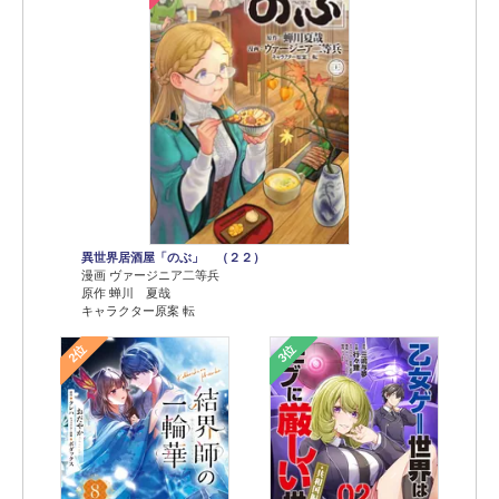
異世界居酒屋「のぶ」 （２２）
漫画 ヴァージニア二等兵
原作 蝉川 夏哉
キャラクター原案 転
2位
3位