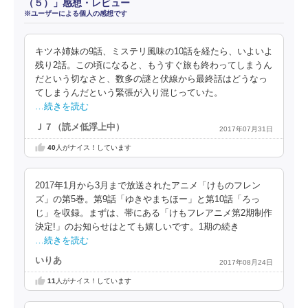
（５）」感想・レビュー
※ユーザーによる個人の感想です
キツネ姉妹の9話、ミステリ風味の10話を経たら、いよいよ
残り2話。この頃になると、もうすぐ旅も終わってしまうん
だという切なさと、数多の謎と伏線から最終話はどうなっ
てしまうんだという緊張が入り混じっていた。
…続きを読む
Ｊ７（読メ低浮上中）
2017年07月31日
40
人がナイス！しています
2017年1月から3月まで放送されたアニメ「けものフレン
ズ」の第5巻。第9話「ゆきやまちほー」と第10話「ろっ
じ」を収録。まずは、帯にある「けもフレアニメ第2期制作
決定!」のお知らせはとても嬉しいです。1期の続き
…続きを読む
いりあ
2017年08月24日
11
人がナイス！しています