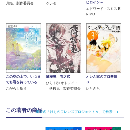
ヒロイン～
月姫」製作委員会
クレタ
エドワード・スミス E
RIMO
この空の上で、いつま
薄桜鬼 巻之弐
オレん家のフロ事情
でも君を待っている
３
ひらく椥 オトメイト
こがらし輪音
「薄桜鬼」製作委員会
いときち
この著者の商品
著者名「けものフレンズプロジェクトＡ」で検索