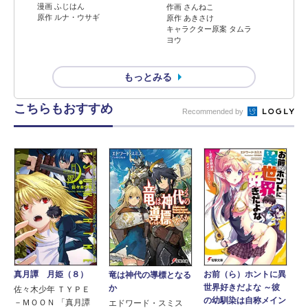
漫画 ふじはん
作画 さんねこ
原作 ルナ・ウサギ
原作 あきさけ
キャラクター原案 タムラ
ヨウ
もっとみる
こちらもおすすめ
Recommended by
真月譚 月姫（８）
お前（ら）ホントに異
竜は神代の導標となる
世界好きだよな ～彼
か
佐々木少年 ＴＹＰＥ
の幼馴染は自称メイン
－ＭＯＯＮ 「真月譚
エドワード・スミス