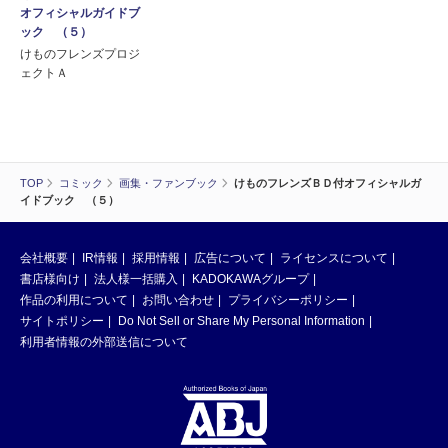
オフィシャルガイドブ
ック （５）
けものフレンズプロジ
ェクトＡ
TOP
コミック
画集・ファンブック
けものフレンズＢＤ付オフィシャルガ
イドブック （５）
会社概要
IR情報
採用情報
広告について
ライセンスについて
書店様向け
法人様一括購入
KADOKAWAグループ
作品の利用について
お問い合わせ
プライバシーポリシー
サイトポリシー
Do Not Sell or Share My Personal Information
利用者情報の外部送信について