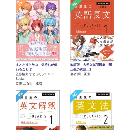
2位
3位
すとぷりと学ぶ 気持ちが伝
改訂版 大学入試問題集 関
わることば
正生の英語…2
監修協力 すとぷり／STPR
著者 関 正生
Books
監修 五百田 達成
4位
5位