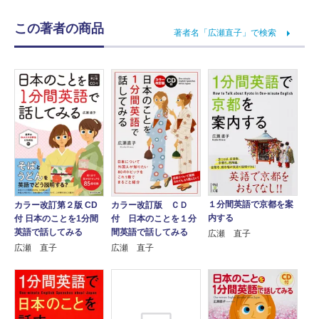
この著者の商品
著者名「広瀬直子」で検索
１分間英語で京都を案
カラー改訂第２版 CD
カラー改訂版 ＣＤ
内する
付 日本のことを1分間
付 日本のことを１分
英語で話してみる
間英語で話してみる
広瀬 直子
広瀬 直子
広瀬 直子