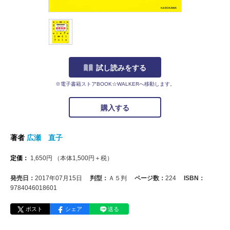
試し読みをする
※電子書籍ストアBOOK☆WALKERへ移動します。
購入する
著者
広瀬 直子
定価：
1,650
円
（本体
1,500
円＋税）
発売日：
2017年07月15日
判型：
Ａ５判
ページ数：
224
ISBN：
9784046018601
ポスト
シェア
送る