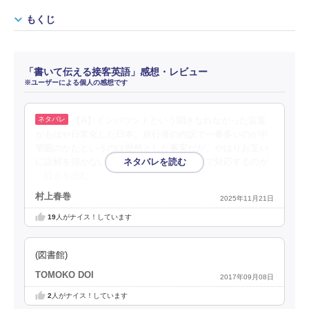
もくじ
「書いて伝える接客英語」感想・レビュー
※ユーザーによる個人の感想です
【A】インバウンドという聞きなれなかった言葉
がもはや日常化した日本。旅行者の内訳で一番多いのが中
華圏のかたというのは歴然とした事実だが、やはりお互い
に誤解を招かないようにするのには、英語で対応するのが
…続きを読む
村上春巻
2025年11月21日
19
人がナイス！しています
(図書館)
TOMOKO DOI
2017年09月08日
2
人がナイス！しています