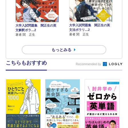
大学入試問題集 関正生の英
大学入試問題集 関正生の英
文法ポラリ…2
文解釈ポラ…2
著者 関 正生
著者 関 正生
もっとみる
こちらもおすすめ
Recommended by