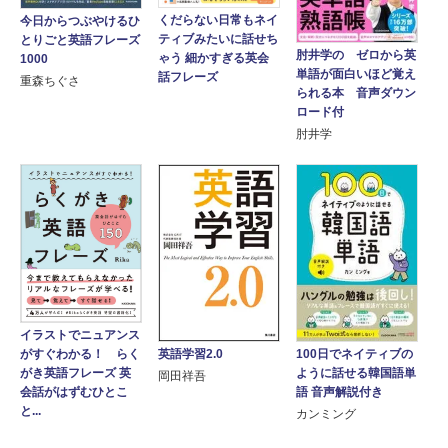
くだらない日常もネイ
今日からつぶやけるひ
ティブみたいに話せち
とりごと英語フレーズ
肘井学の ゼロから英
ゃう 細かすぎる英会
1000
単語が面白いほど覚え
話フレーズ
重森ちぐさ
られる本 音声ダウン
ロード付
肘井学
イラストでニュアンス
がすぐわかる！ らく
英語学習2.0
100日でネイティブの
がき英語フレーズ 英
ように話せる韓国語単
岡田祥吾
会話がはずむひとこ
語 音声解説付き
と...
カンミング