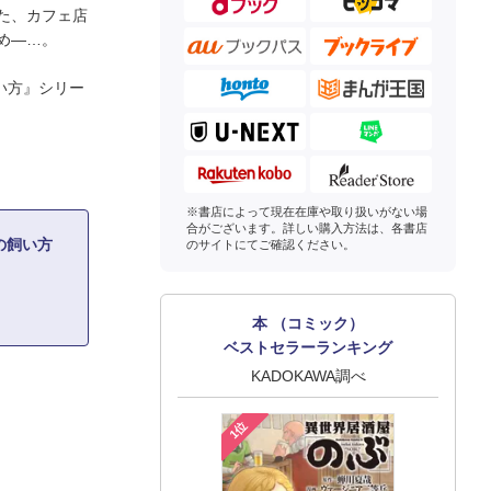
た、カフェ店
め―…。
い方』シリー
。
※書店によって現在在庫や取り扱いがない場
合がございます。詳しい購入方法は、各書店
の飼い方
のサイトにてご確認ください。
本 （コミック）
ベストセラーランキング
KADOKAWA調べ
1位