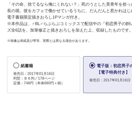
「その命、捨てるなら俺にくれない？」死のうとした美青年を拾っ
長の堀。彼をカフェで働かせているうちに、だんだんと惹かれはじ
電子書籍限定描きおろし1Pマンガ付き。
※本作品は、♂BL♂らぶらぶコミックスで配信中の『初恋男子の飼
ズ全6話を、加筆修正と描きおろしを加えた上、収録したものです
※画像は表紙及び帯等、実際とは異なる場合があります。
紙書籍
電子版：初恋男子
【電子特典付き】
発売日：2017年01月16日
判型：Ｂ６判／178ページ
発売日：2017年01月16日
定価：748円（本体680円＋税）