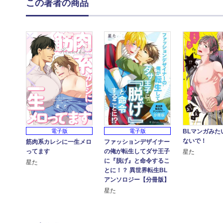
この著者の商品
電子版
BLマンガみた
電子版
ないで！
ファッションデザイナー
筋肉系カレシに一生メロ
の俺が転生してダサ王子
ってます
星た
に『脱げ』と命令するこ
星た
とに！？ 異世界転生BL
アンソロジー【分冊版】
星た