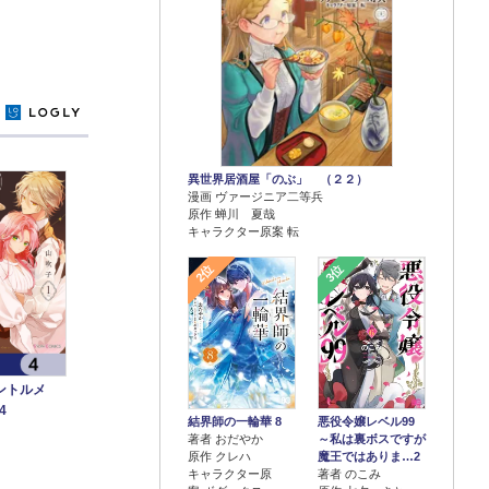
y
異世界居酒屋「のぶ」 （２２）
漫画 ヴァージニア二等兵
原作 蝉川 夏哉
キャラクター原案 転
2位
3位
ントルメ
4
結界師の一輪華 8
悪役令嬢レベル99
著者 おだやか
～私は裏ボスですが
原作 クレハ
魔王ではありま…2
キャラクター原
著者 のこみ