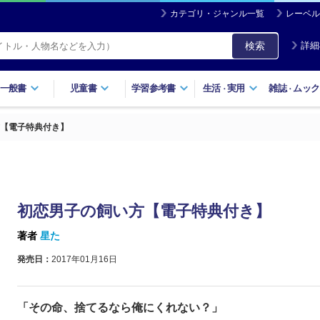
カテゴリ・ジャンル一覧
レーベル
検索
詳細
一般書
児童書
学習参考書
生活
実用
雑誌
ムック
・
・
【電子特典付き】
初恋男子の飼い方【電子特典付き】
著者
星た
発売日：
2017年01月16日
「その命、捨てるなら俺にくれない？」