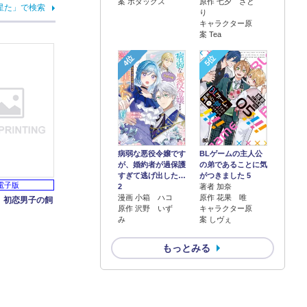
案 ボダックス
原作 七夕 さと
星た」で検索
り
キャラクター原
案 Tea
4位
5位
病弱な悪役令嬢です
BLゲームの主人公
が、婚約者が過保護
の弟であることに気
すぎて逃げ出した…
がつきました 5
電子版
2
著者 加奈
漫画 小箱 ハコ
原作 花果 唯
】初恋男子の飼
原作 沢野 いず
キャラクター原
み
案 しヴぇ
もっとみる