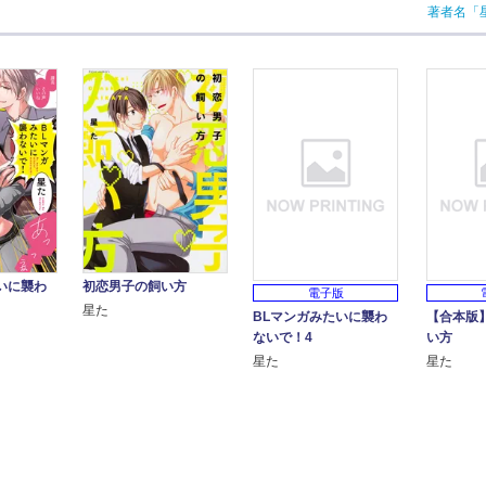
著者名「
いに襲わ
初恋男子の飼い方
電子版
星た
BLマンガみたいに襲わ
【合本版
ないで！4
い方
星た
星た