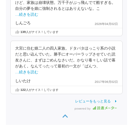
けど、家族は崩壊状態。万千子がぶっ飛んでて酷すぎる。
自分の夢を娘に強制されるとはありえないな。こ
…続きを読む
しんごろ
2026年04月02日
139
人がナイス！しています
大宮に住む娘二人の四人家族。ドタバタほっこり系の小説
だと思い込んでいた。勝手にオーバーラップさせていた読
友さんに、まずはごめんなさいだ。かなり毒々しい話で幕
があく。なんてったって最初の一文が「ぱんつ、
…続きを読む
しいたけ
2017年06月02日
122
人がナイス！しています
レビューをもっと見る
powered by