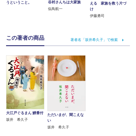
谷村さんちは大家族
うということ。
える 家族を救う片づ
似鳥航一
け
伊藤勇司
この著者の商品
著者名「坂井希久子」で検索
大江戸ぐるまん 鰻番付
ただいまが、聞こえな
坂井 希久子
い
坂井 希久子