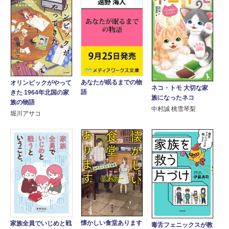
あなたが眠るまでの物
オリンピックがやって
ネコ・トモ 大切な家
語
きた 1964年北国の家
族になったネコ
族の物語
中村誠 桃雪琴梨
堀川アサコ
懐かしい食堂あります
家族全員でいじめと戦
毒舌フェニックスが教