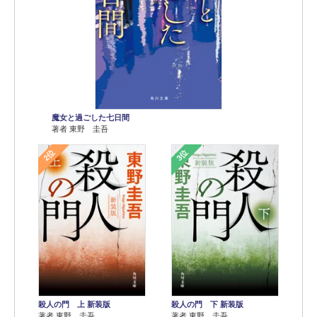
魔女と過ごした七日間
著者 東野 圭吾
2位
3位
殺人の門 上 新装版
殺人の門 下 新装版
著者 東野 圭吾
著者 東野 圭吾