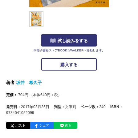
試し読みをする
※電子書籍ストアBOOK☆WALKERへ移動します。
購入する
著者
坂井 希久子
定価：
704
円
（本体
640
円＋税）
発売日：
2017年03月25日
判型：
文庫判
ページ数：
240
ISBN：
9784041052099
ポスト
シェア
送る