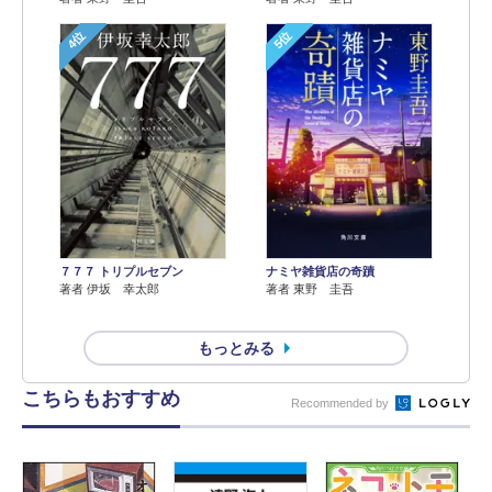
4位
5位
７７７ トリプルセブン
ナミヤ雑貨店の奇蹟
著者 伊坂 幸太郎
著者 東野 圭吾
もっとみる
こちらもおすすめ
Recommended by