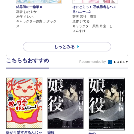
結界師の一輪華 8
はにとらっ！ 召喚勇者をハメ
著者 おだやか
るハニー…2
原作 クレハ
著者 宮社 惣恭
キャラクター原案 ボダック
原作 けてる
ス
キャラクター原案 氷室 し
ゅんすけ
もっとみる
こちらもおすすめ
Recommended by
娘が可愛すぎるんじゃ
娘役