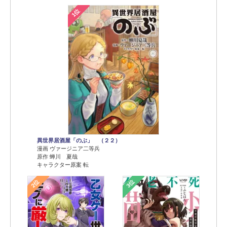
1位
異世界居酒屋「のぶ」 （２２）
漫画 ヴァージニア二等兵
原作 蝉川 夏哉
キャラクター原案 転
2位
3位