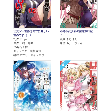
乙女ゲー世界はモブに厳しい
不老不死少女の苗床旅行記
世界です【…2
５
制作 FTops
漫画 ふじはん
原作 三嶋 与夢
原作 ルナ・ウサギ
作画 行々狸
キャラクター原案 孟達
構成 マツリ セイシロウ
4位
5位