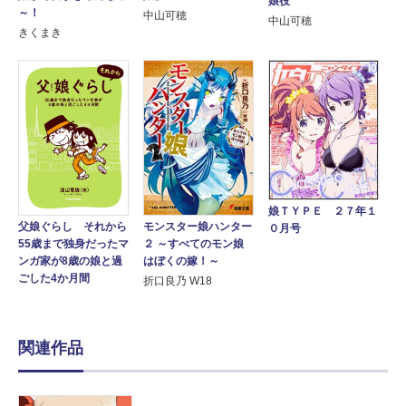
娘役
～！
中山可穂
中山可穂
きくまき
娘ＴＹＰＥ ２７年１
父娘ぐらし それから
モンスター娘ハンター
０月号
55歳まで独身だったマ
２ ～すべてのモン娘
ンガ家が8歳の娘と過
はぼくの嫁！～
ごした4か月間
折口良乃 W18
関連作品