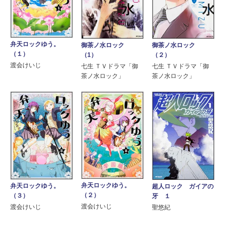
弁天ロックゆう。
御茶ノ水ロック
御茶ノ水ロック
（１）
（1）
（２）
渡会けいじ
七生 ＴＶドラマ「御
七生 ＴＶドラマ「御
茶ノ水ロック」
茶ノ水ロック」
弁天ロックゆう。
弁天ロックゆう。
超人ロック ガイアの
（２）
（３）
牙 １
渡会けいじ
渡会けいじ
聖悠紀