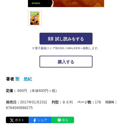
試し読みをする
※電子書籍ストアBOOK☆WALKERへ移動します。
購入する
著者
聖 悠紀
定価：
660
円
（本体
600
円＋税）
発売日：
2017年01月23日
判型：
Ｂ６判
ページ数：
178
ISBN：
9784040688275
ポスト
シェア
送る