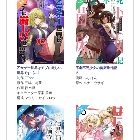
2位
3位
乙女ゲー世界はモブに厳しい
不老不死少女の苗床旅行記
世界です【…2
５
制作 FTops
漫画 ふじはん
原作 三嶋 与夢
原作 ルナ・ウサギ
作画 行々狸
キャラクター原案 孟達
構成 マツリ セイシロウ
4位
5位