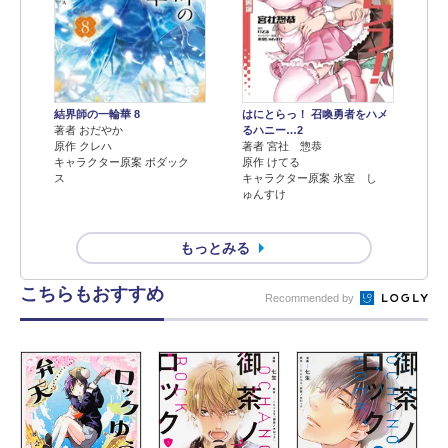
結界師の一輪華 8
はにとらっ！ 召喚勇者をハメ
著者 おだやか
るハニー…2
原作 クレハ
著者 宮社 惣恭
キャラクター原案 ボダック
原作 けてる
ス
キャラクター原案 氷室 し
ゅんすけ
もっとみる
こちらもおすすめ
Recommended by