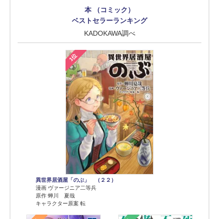
本 （コミック）
ベストセラーランキング
KADOKAWA調べ
1位
異世界居酒屋「のぶ」 （２２）
漫画 ヴァージニア二等兵
原作 蝉川 夏哉
キャラクター原案 転