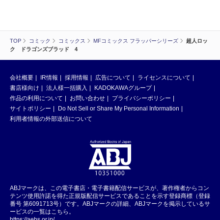
TOP
コミック
コミックス
MFコミックス フラッパーシリーズ
超人ロッ
ク ドラゴンズブラッド 4
会社概要
IR情報
採用情報
広告について
ライセンスについて
書店様向け
法人様一括購入
KADOKAWAグループ
作品の利用について
お問い合わせ
プライバシーポリシー
サイトポリシー
Do Not Sell or Share My Personal Information
利用者情報の外部送信について
ABJマークは、この電子書店・電子書籍配信サービスが、著作権者からコン
テンツ使用許諾を得た正規版配信サービスであることを示す登録商標（登録
番号 第6091713号）です。ABJマークの詳細、ABJマークを掲示しているサ
ービスの一覧はこちら。
https://aebs.or.jp/