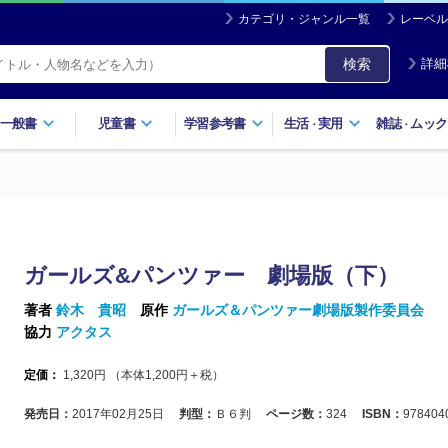
カテゴリ・ジャンル一覧
レーベル
検索
詳細
一般書
児童書
学習参考書
生活
実用
雑誌
ムック
・
・
ガールズ&パンツァー 劇場版（下）
著者
鈴木 貴昭
原作
ガールズ＆パンツァー劇場版製作委員会
協力
アクタス
定価：
1,320
円 （本体
1,200
円＋税）
発売日：
2017年02月25日
判型：
Ｂ６判
ページ数：
324
ISBN：
978404