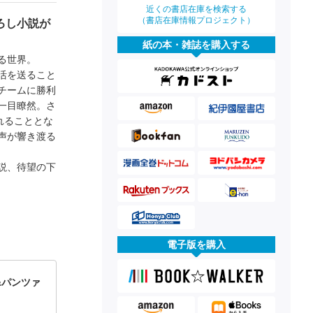
近くの書店在庫を検索する
（書店在庫情報プロジェクト）
ろし小説が
紙の本・雑誌を購入する
る世界。
活を送ること
チームに勝利
一目瞭然。さ
れることとな
声が響き渡る
説、待望の下
電子版を購入
&パンツァ