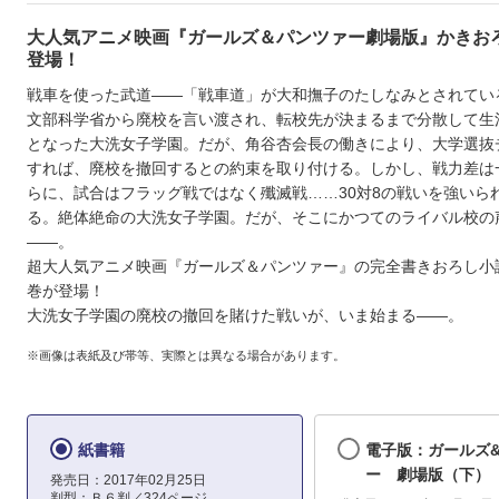
大人気アニメ映画『ガールズ＆パンツァー劇場版』かきお
登場！
戦車を使った武道――「戦車道」が大和撫子のたしなみとされてい
文部科学省から廃校を言い渡され、転校先が決まるまで分散して生
となった大洗女子学園。だが、角谷杏会長の働きにより、大学選抜
すれば、廃校を撤回するとの約束を取り付ける。しかし、戦力差は
らに、試合はフラッグ戦ではなく殲滅戦……30対8の戦いを強いら
る。絶体絶命の大洗女子学園。だが、そこにかつてのライバル校の
――。
超大人気アニメ映画『ガールズ＆パンツァー』の完全書きおろし小
巻が登場！
大洗女子学園の廃校の撤回を賭けた戦いが、いま始まる――。
※画像は表紙及び帯等、実際とは異なる場合があります。
紙書籍
電子版：ガールズ
ー 劇場版（下）
発売日：2017年02月25日
判型：Ｂ６判／324ページ