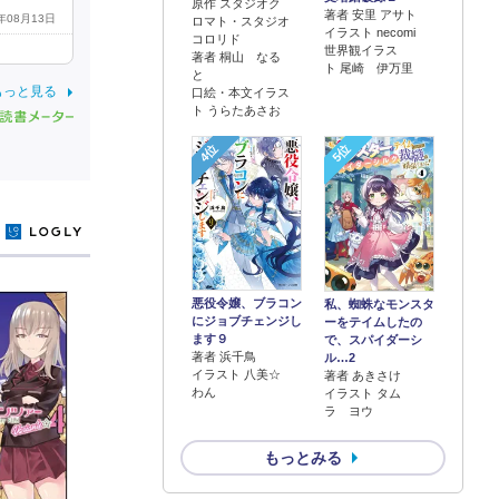
原作 スタジオク
著者 安里 アサト
9年08月13日
ロマト・スタジオ
イラスト necomi
コロリド
世界観イラス
著者 桐山 なる
ト 尾崎 伊万里
と
もっと見る
口絵・本文イラス
ト うらたあさお
4位
5位
y
悪役令嬢、ブラコン
私、蜘蛛なモンスタ
にジョブチェンジし
ーをテイムしたの
ます９
で、スパイダーシ
著者 浜千鳥
ル…2
イラスト 八美☆
著者 あきさけ
わん
イラスト タム
ラ ヨウ
もっとみる