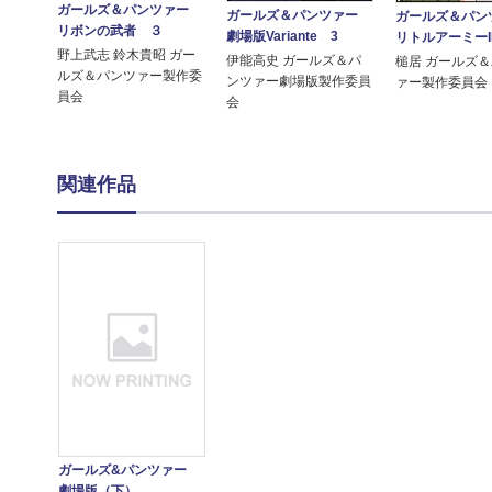
ガールズ＆パンツァー
ガールズ＆パンツァー
ガールズ＆パ
リボンの武者 ３
劇場版Variante 3
リトルアーミーI
野上武志 鈴木貴昭 ガー
伊能高史 ガールズ＆パ
槌居 ガールズ
ルズ＆パンツァー製作委
ンツァー劇場版製作委員
ァー製作委員会
員会
会
関連作品
ガールズ&パンツァー
劇場版（下）