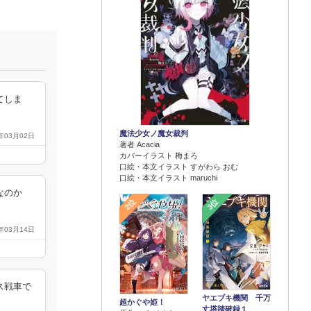
てしま
魔法少女ノ魔女裁判
7年03月02日
著者 Acacia
カバーイラスト 梅まろ
口絵・本文イラスト すがわら おむ
口絵・本文イラスト maruchi
なのか
2位
3位
8年03月14日
ス戦車で
ヤエブキ機関 千万
超かぐや姫！
丈塔踏破録１