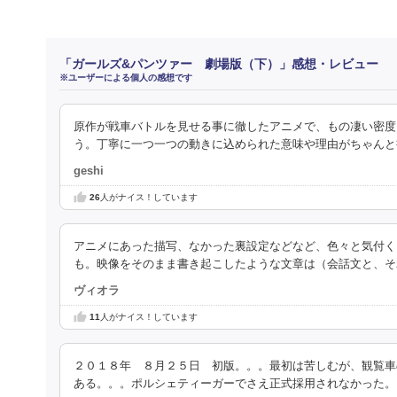
「ガールズ&パンツァー 劇場版（下）」感想・レビュー
※ユーザーによる個人の感想です
原作が戦車バトルを見せる事に徹したアニメで、もの凄い密度
う。丁寧に一つ一つの動きに込められた意味や理由がちゃんと
geshi
26
人がナイス！しています
アニメにあった描写、なかった裏設定などなど、色々と気付く
も。映像をそのまま書き起こしたような文章は（会話文と、そ
ヴィオラ
11
人がナイス！しています
２０１８年 ８月２５日 初版。。。最初は苦しむが、観覧車
ある。。。ポルシェティーガーでさえ正式採用されなかった。