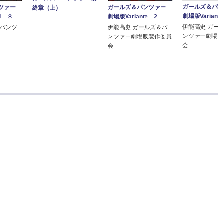
ガールズ＆
ンツァー
ガールズ＆パンツァー
終章（上）
劇場版Varian
I ３
劇場版Variante 2
伊能高史 ガ
＆パンツ
伊能高史 ガールズ＆パ
ンツァー劇場
ンツァー劇場版製作委員
会
会