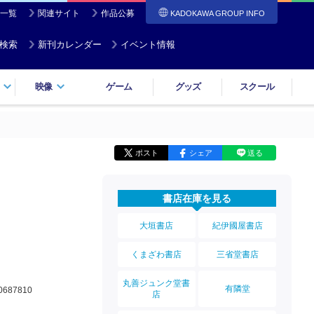
一覧
関連サイト
作品公募
KADOKAWA GROUP INFO
検索
新刊カレンダー
イベント情報
映像
ゲーム
グッズ
スクール
ポスト
シェア
送る
書店在庫を見る
大垣書店
紀伊國屋書店
くまざわ書店
三省堂書店
丸善ジュンク堂書
有隣堂
0687810
店