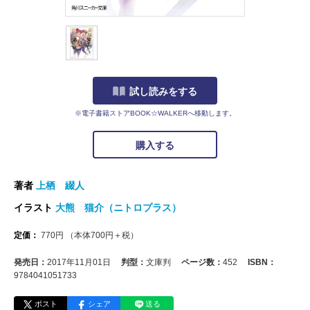
試し読みをする
※電子書籍ストアBOOK☆WALKERへ移動します。
購入する
著者
上栖 綴人
イラスト
大熊 猫介（ニトロプラス）
定価：
770
円
（本体
700
円＋税）
発売日：
2017年11月01日
判型：
文庫判
ページ数：
452
ISBN：
9784041051733
ポスト
シェア
送る