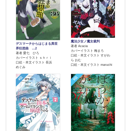
魔法少女ノ魔女裁判
デスマーチからはじまる異世
著者 Acacia
界狂想曲 …2
カバーイラスト 梅まろ
著者 愛七 ひろ
口絵・本文イラスト すがわ
カバーイラスト ｓｈｒｉ
ら おむ
口絵・本文イラスト 長浜
口絵・本文イラスト maruchi
めぐみ
4位
5位