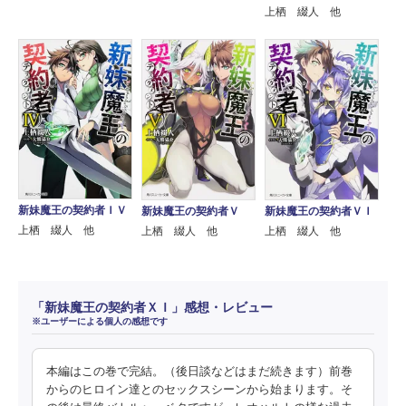
上栖 綴人 他
新妹魔王の契約者ＩＶ
新妹魔王の契約者Ｖ
新妹魔王の契約者ＶＩ
上栖 綴人 他
上栖 綴人 他
上栖 綴人 他
「新妹魔王の契約者ＸＩ」感想・レビュー
※ユーザーによる個人の感想です
本編はこの巻で完結。（後日談などはまだ続きます）前巻
からのヒロイン達とのセックスシーンから始まります。そ