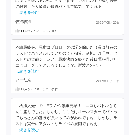
の後は最終バトルへ。ベタですが、レオハルトの様な過去
に敵対した人物達が最終バトルで協力してくれる
…続きを読む
佐治駿河
2025年08月20日
38
人がナイス！しています
本編最終巻。見所はプロローグの澪を除いた（澪は前巻の
ラストでハッスルしていたので）柚希、胡桃、万理亜、ゼ
ストとの官能シーンと、最終決戦を終えた後日譚を描いた
エピローグってところでしょうか。斯波とのバト
…続きを読む
いーたん
2017年11月19日
12
人がナイス！しています
上栖綴人先生の #ラノベ 無事完結！ エロもバトルもて
んこ盛りでした。しかし、ここだけオールスターでバトっ
ても迅さんのほうが強いってのがあれですね、しかし、ラ
ストは完全にアダルトなラノベの展開ですねえ、
…続きを読む