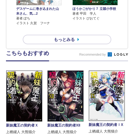
デスゲームに巻き込まれた山
ほうかごがかり７ 立穎小学校
本さん、気…2
著者 甲田 学人
著者 ぽち
イラスト ぴおてぐ
イラスト 久賀 フーナ
もっとみる
こちらもおすすめ
Recommended by
新妹魔王の契約者ＩX
新妹魔王の契約者Ｘ
新妹魔王の契約者XII
上栖綴人 大熊猫介
上栖綴人 大熊猫介
上栖綴人 大熊猫介