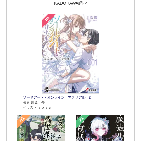
KADOKAWA調べ
1位
ソードアート・オンライン マテリアル…2
著者 川原 礫
イラスト ａｂｅｃ
2位
3位