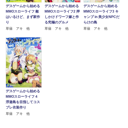
デスゲームから始める
デスゲームから始める
デスゲームから始める
MMOスローライフ 敵
MMOスローライフ2 押
MMOスローライフ3 キ
はいるけど、まず家作
しかけドワーフ嫁と作
ャンプ in 美少女NPCだ
り
る究極のグルメ
らけの島
草薙 アキ 他
草薙 アキ 他
草薙 アキ 他
デスゲームから始める
MMOスローライフ４
浮遊島を目指してコス
プレ衣装作り
草薙 アキ 他