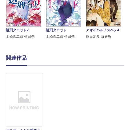
アオイハルノスベテ4
処刑タロット2
処刑タロット
庵田定夏 白身魚
土橋真二郎 植田亮
土橋真二郎 植田亮
関連作品