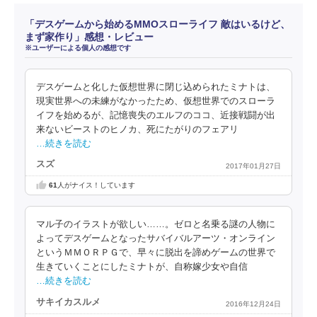
「デスゲームから始めるMMOスローライフ 敵はいるけど、
まず家作り」感想・レビュー
※ユーザーによる個人の感想です
デスゲームと化した仮想世界に閉じ込められたミナトは、
現実世界への未練がなかったため、仮想世界でのスローラ
イフを始めるが、記憶喪失のエルフのココ、近接戦闘が出
来ないビーストのヒノカ、死にたがりのフェアリ
…続きを読む
スズ
2017年01月27日
61
人がナイス！しています
マル子のイラストが欲しい……。ゼロと名乗る謎の人物に
よってデスゲームとなったサバイバルアーツ・オンライン
というＭＭＯＲＰＧで、早々に脱出を諦めゲームの世界で
生きていくことにしたミナトが、自称嫁少女や自信
…続きを読む
サキイカスルメ
2016年12月24日