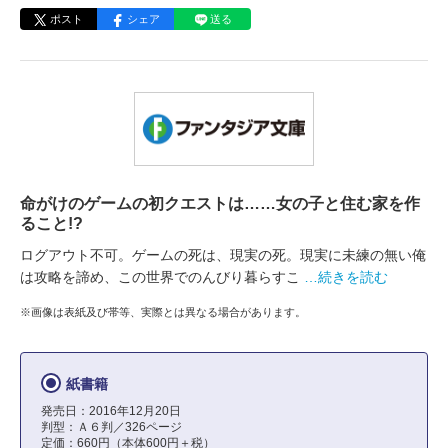
ポスト
シェア
送る
命がけのゲームの初クエストは……女の子と住む家を作
ること!?
ログアウト不可。ゲームの死は、現実の死。現実に未練の無い俺
は攻略を諦め、この世界でのんびり暮らすこ
…続きを読む
※画像は表紙及び帯等、実際とは異なる場合があります。
紙書籍
発売日：2016年12月20日
判型：Ａ６判／326ページ
定価：660円（本体600円＋税）