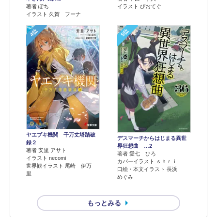
著者 ぽち
イラスト ぴおてぐ
イラスト 久賀 フーナ
4位
5位
ヤエブキ機関 千万丈塔踏破
デスマーチからはじまる異世
録２
界狂想曲 …2
著者 安里 アサト
著者 愛七 ひろ
イラスト necomi
カバーイラスト ｓｈｒｉ
世界観イラスト 尾崎 伊万
口絵・本文イラスト 長浜
里
めぐみ
もっとみる