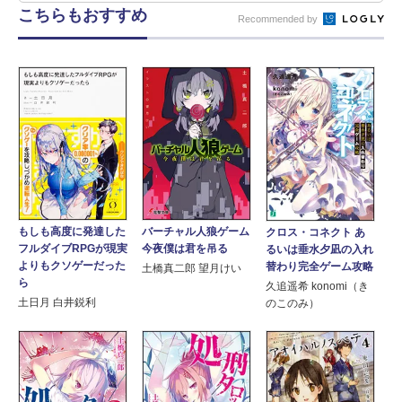
こちらもおすすめ
Recommended by
もしも高度に発達した
バーチャル人狼ゲーム
クロス・コネクト あ
フルダイブRPGが現実
今夜僕は君を吊る
るいは垂水夕凪の入れ
よりもクソゲーだった
替わり完全ゲーム攻略
土橋真二郎 望月けい
ら
久追遥希 konomi（き
土日月 白井鋭利
のこのみ）