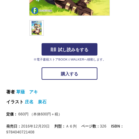
試し読みをする
※電子書籍ストアBOOK☆WALKERへ移動します。
購入する
著者
草薙 アキ
イラスト
庄名 泉石
定価：
660
円
（本体
600
円＋税）
発売日：
2016年12月20日
判型：
Ａ６判
ページ数：
326
ISBN：
9784040721408