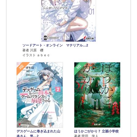
ソードアート・オンライン マテリアル…2
著者 川原 礫
イラスト ａｂｅｃ
2位
3位
デスゲームに巻き込まれた山
ほうかごがかり７ 立穎小学校
本さん、気…2
著者 甲田 学人