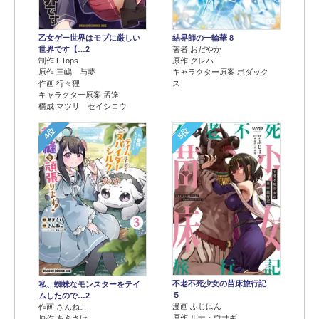
乙女ゲー世界はモブに厳しい
結界師の一輪華 8
世界です【…2
著者 おだやか
制作 FTops
原作 クレハ
原作 三嶋 与夢
キャラクター原案 ボダック
作画 行々狸
ス
キャラクター原案 孟達
構成 マツリ セイシロウ
4位
5位
不老不死少女の苗床旅行記
私、蜘蛛なモンスターをテイ
５
ムしたので…2
漫画 ふじはん
作画 さんねこ
原作 ルナ・ウサギ
原作 あきさけ