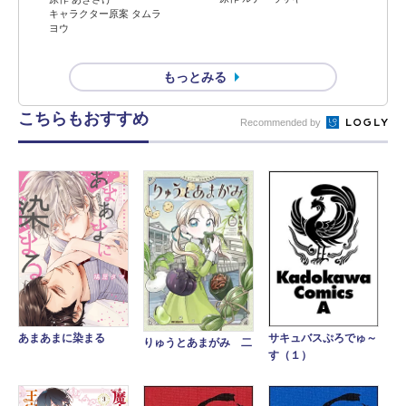
キャラクター原案 タムラ
ヨウ
もっとみる
こちらもおすすめ
Recommended by
あまあまに染まる
サキュバスぷろでゅ～
りゅうとあまがみ 二
す（１）