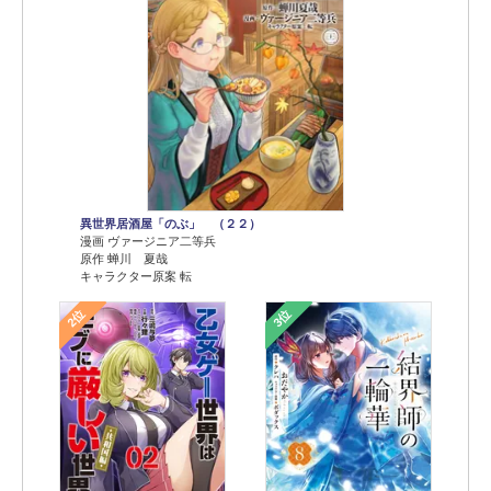
異世界居酒屋「のぶ」 （２２）
漫画 ヴァージニア二等兵
原作 蝉川 夏哉
キャラクター原案 転
2位
3位