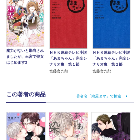
魔力がないと勘当され
ＮＨＫ連続テレビ小説
ＮＨＫ連続テレビ小説
ましたが、王宮で聖女
「あまちゃん」完全シ
「あまちゃん」完全シ
はじめます3
ナリオ集 第１部
ナリオ集 第２部
宮藤官九郎
宮藤官九郎
この著者の商品
著者名「鳩屋タマ」で検索