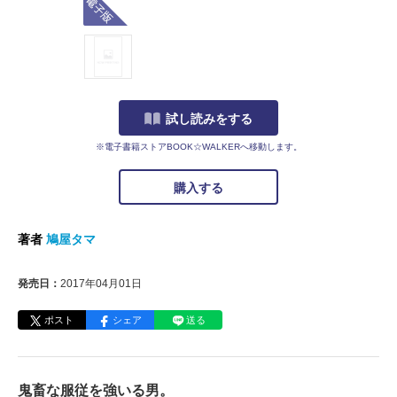
試し読みをする
※電子書籍ストアBOOK☆WALKERへ移動します。
購入する
著者
鳩屋タマ
発売日：
2017年04月01日
ポスト
シェア
送る
鬼畜な服従を強いる男。