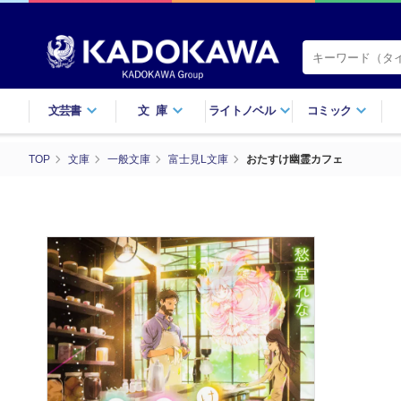
文芸書
文庫
ライトノベル
コミック
TOP
文庫
一般文庫
富士見L文庫
おたすけ幽霊カフェ