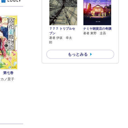
y
７７７ トリプルセ
ナミヤ雑貨店の奇蹟
ブン
著者 東野 圭吾
著者 伊坂 幸太
郎
もっとみる
 第七巻
サカノ景子