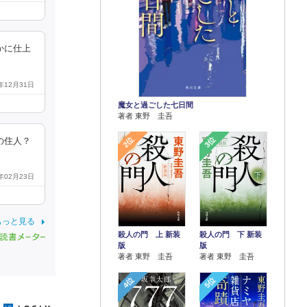
かに仕上
0年12月31日
魔女と過ごした七日間
著者 東野 圭吾
2位
3位
の住人？
7年02月23日
もっと見る
殺人の門 上 新装
殺人の門 下 新装
版
版
著者 東野 圭吾
著者 東野 圭吾
4位
5位