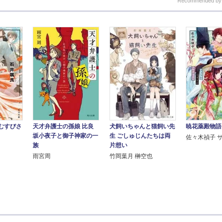
Recommended b
むすびさ
天才弁護士の孫娘 比良
犬飼いちゃんと猫飼い先
暁花薬殿物語
坂小夜子と御子神家の一
生 ごしゅじんたちは両
佐々木禎子 
族
片想い
雨宮周
竹岡葉月 榊空也