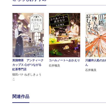
英国喫茶 アンティーク
コハルノートへおかえり
川越仲人処のお
カップス 心がつながる
ん
石井颯良
紅茶専門店
石井颯良
猫田パナ ねぎしきょう
こ
関連作品