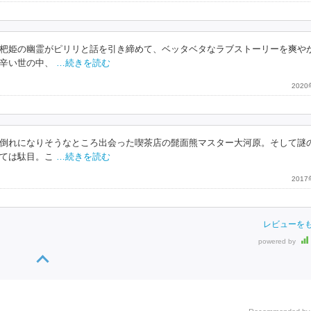
杷姫の幽霊がピリリと話を引き締めて、ベッタベタなラブストーリーを爽や
辛い世の中、
…続きを読む
202
倒れになりそうなところ出会った喫茶店の髭面熊マスター大河原。そして謎
ては駄目。こ
…続きを読む
201
レビューを
powered by