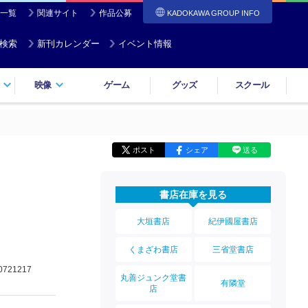
一覧
関連サイト
作品公募
KADOKAWA GROUP INFO
検索
新刊カレンダー
イベント情報
映像
ゲーム
グッズ
スクール
ポスト
シェア
送る
書店在庫を見る
大垣書店
紀伊國屋書店
くまざわ書店
三省堂書店
0721217
丸善ジュンク堂書
有隣堂
店