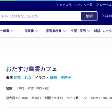
カテゴリ・ジャンル一覧
レーベル
検索
詳細
一般書
児童書
学習参考書
生活
実用
雑誌
ムック
・
・
おたすけ幽霊カフェ
著者
愁堂 れな
イラスト
細居 美恵子
定価：
660
円 （本体
600
円＋税）
発売日：
2016年12月15日
判型：
文庫判
ページ数：
272
ISBN：
978404