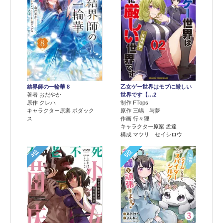
結界師の一輪華 8
乙女ゲー世界はモブに厳しい
著者 おだやか
世界です【…2
原作 クレハ
制作 FTops
キャラクター原案 ボダック
原作 三嶋 与夢
ス
作画 行々狸
キャラクター原案 孟達
構成 マツリ セイシロウ
4位
5位