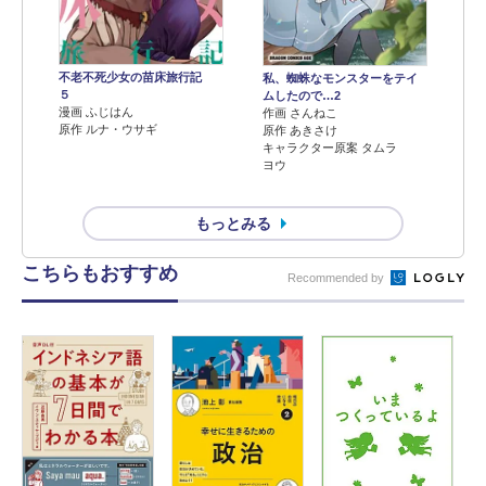
不老不死少女の苗床旅行記
私、蜘蛛なモンスターをテイ
５
ムしたので…2
漫画 ふじはん
作画 さんねこ
原作 ルナ・ウサギ
原作 あきさけ
キャラクター原案 タムラ
ヨウ
もっとみる
こちらもおすすめ
Recommended by