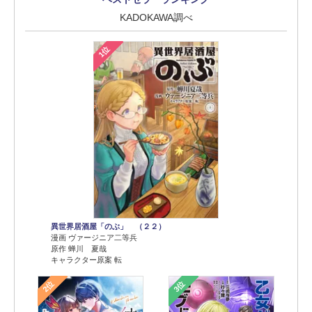
KADOKAWA調べ
1位
異世界居酒屋「のぶ」 （２２）
漫画 ヴァージニア二等兵
原作 蝉川 夏哉
キャラクター原案 転
2位
3位