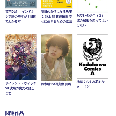
音声DL付 インドネ
明日の自信になる教養
呪ワレタ少年（２）
シア語の基本が７日間
２ 池上 彰 責任編集 幸
彼の秘密を知ってはい
でわかる本
せに生きるための政治
けない
地獄くらやみ花もな
サイレント・ウィッチ
鈴木曉1st写真集 共鳴
き （９）
VII 沈黙の魔女の隠し
ごと
関連作品