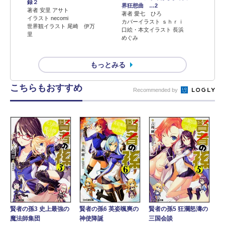
録２
界狂想曲 …2
著者 安里 アサト
著者 愛七 ひろ
イラスト necomi
カバーイラスト ｓｈｒｉ
世界観イラスト 尾崎 伊万
口絵・本文イラスト 長浜
里
めぐみ
もっとみる
こちらもおすすめ
Recommended by
賢者の孫3 史上最強の
賢者の孫6 英姿颯爽の
賢者の孫5 狂瀾怒濤の
魔法師集団
神使降誕
三国会談