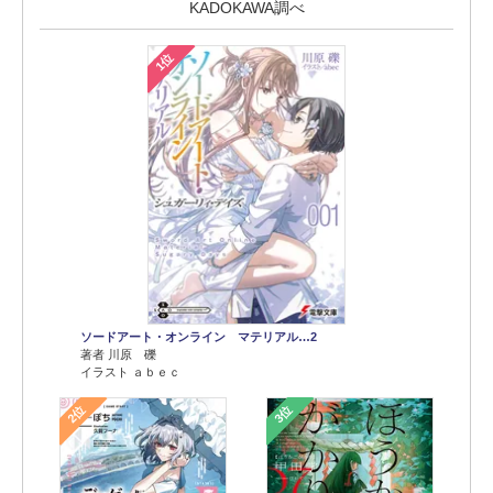
KADOKAWA調べ
1位
ソードアート・オンライン マテリアル…2
著者 川原 礫
イラスト ａｂｅｃ
2位
3位