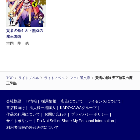
賢者の孫4 天下無双の
魔王降臨
吉岡 剛 他
TOP
ライトノベル
ライトノベル
ファミ通文庫
賢者の孫4 天下無双の魔
王降臨
会社概要
IR情報
採用情報
広告について
ライセンスについて
書店様向け
法人様一括購入
KADOKAWAグループ
作品の利用について
お問い合わせ
プライバシーポリシー
サイトポリシー
Do Not Sell or Share My Personal Information
利用者情報の外部送信について