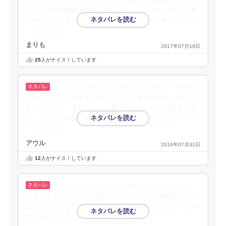
のに一切の危機感を感じさせない。まぁ、あれだけシン達
が強いとそれも仕方がないか(苦笑)とりあえず今回もシン
…続きを読む
まりも
2017年07月19日
25
人がナイス！しています
主人公とヒロインのイチャコラに周りと一緒の反
応をしながら今回もあっさりと読了。連合を組むための話
を付けにいき、夏休みという事でリゾート地で息抜きする
話。トニーの母親のずれぷりいいわ。どう考えてもシンの
…続きを読む
アウル
2016年07月31日
12
人がナイス！しています
シンとシシリーがバカップルになってしまった。
一体どうすれば、シンの弱味がシシリーなのは魔族に知ら
れてしまいましたね。5巻はいつ出るのですかね。シンの本
気が見れると思うとドキドキします。