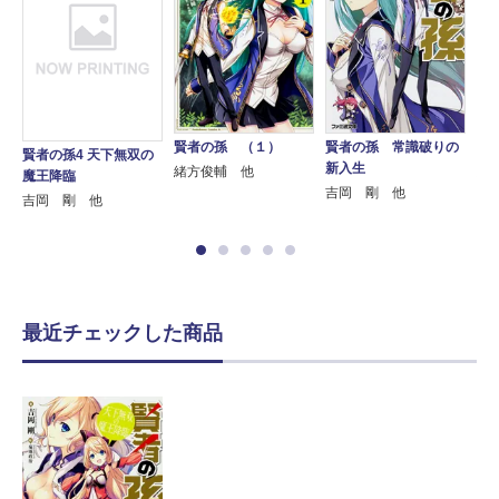
賢者の孫 （１）
賢者の孫 常識破りの
賢
賢者の孫4 天下無双の
新入生
緒方俊輔 他
緒
魔王降臨
吉岡 剛 他
吉岡 剛 他
最近チェックした商品