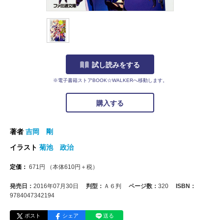
試し読みをする
※電子書籍ストアBOOK☆WALKERへ移動します。
購入する
著者
吉岡 剛
イラスト
菊池 政治
定価：
671
円
（本体
610
円＋税）
発売日：
2016年07月30日
判型：
Ａ６判
ページ数：
320
ISBN：
9784047342194
ポスト
シェア
送る