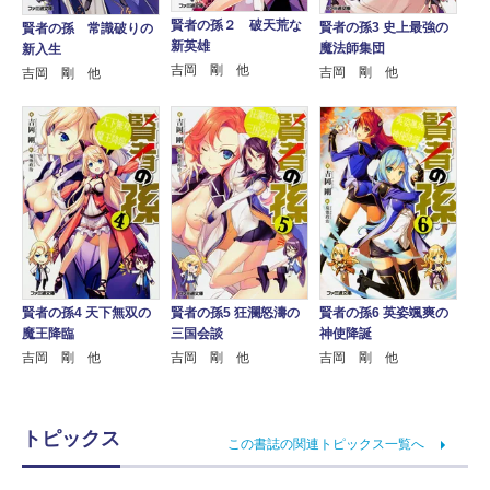
賢者の孫２ 破天荒な
賢者の孫3 史上最強の
賢者の孫 常識破りの
新英雄
魔法師集団
新入生
吉岡 剛 他
吉岡 剛 他
吉岡 剛 他
賢者の孫4 天下無双の
賢者の孫5 狂瀾怒濤の
賢者の孫6 英姿颯爽の
魔王降臨
三国会談
神使降誕
吉岡 剛 他
吉岡 剛 他
吉岡 剛 他
トピックス
この書誌の関連トピックス一覧へ