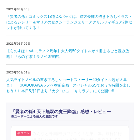
2021年08月30日
『賢者の孫』コミックス18巻DXパックは、緒方俊輔の描き下ろしイラスト
によるシシリー＆マリアのセクシーランジェリーアクリルフィギュア2体セ
ットが付いてくる！
2021年03月06日
【らのすぽ！×キミラノ２周年】大人気50タイトルが１冊まるごと読み放
題！『らのすぽ！ラノベ図書館』
2020年05月01日
人気ライトノベルの書き下ろしショートストーリー60タイトル超が大集
合！ 〈KADOKAWAラノベ横断企画 スペシャルSSでおうち時間を楽し
もう！〉本日5月1日より「カクヨム」「キミラノ」にて公開中!!
「賢者の孫4 天下無双の魔王降臨」感想・レビュー
※ユーザーによる個人の感想です
みんなと外国旅行に行こう！な第四弾。旅行に行
ったり、海でリゾートしちゃう話。魔人が大量発生してる