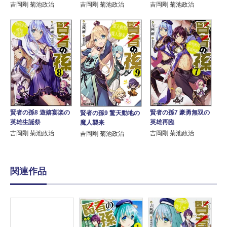
吉岡剛 菊池政治
吉岡剛 菊池政治
吉岡剛 菊池政治
賢者の孫8 遊嬉宴楽の
賢者の孫7 豪勇無双の
賢者の孫9 驚天動地の
英雄生誕祭
英雄再臨
魔人襲来
吉岡剛 菊池政治
吉岡剛 菊池政治
吉岡剛 菊池政治
関連作品