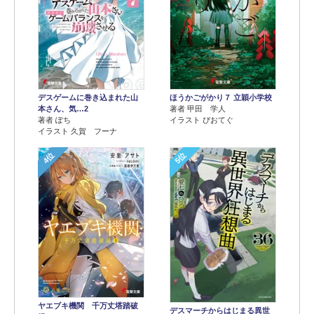
デスゲームに巻き込まれた山
ほうかごがかり７ 立穎小学校
本さん、気…2
著者 甲田 学人
著者 ぽち
イラスト ぴおてぐ
イラスト 久賀 フーナ
4位
5位
ヤエブキ機関 千万丈塔踏破
デスマーチからはじまる異世