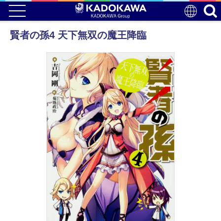
賢者の孫4 天下無双の魔王降臨