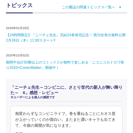
トピックス
この書誌の関連トピックス一覧へ
2026年02月26日
【24時間限定】『ニーチェ先生』完結24巻発売記念！ 既刊全巻分無料公開
2月26日（木）11:00スタート!!
2020年10月02日
期間中合計50冊以上のコミックスが無料で楽しめる「ニコニコカドカワ祭
り2020×ComicWalker」開催中！
「ニーチェ先生～コンビニに、さとり世代の新人が舞い降り
た～ 6」感想・レビュー
※ユーザーによる個人の感想です
相変わらずなコンビニライフ。巻を重ねるごとにカオス度
が上がっていくのが面白い。またまた濃いキャラも出てき
て、今後の展開が気になります。