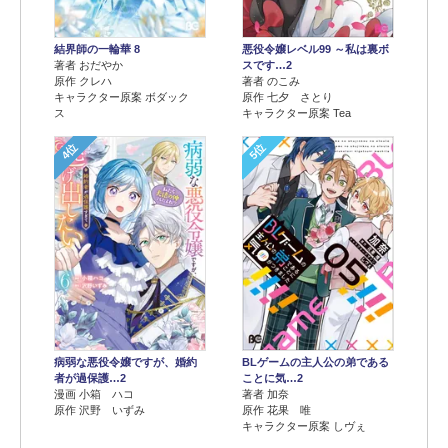
結界師の一輪華 8
悪役令嬢レベル99 ～私は裏ボ
著者 おだやか
スです…2
原作 クレハ
著者 のこみ
キャラクター原案 ボダック
原作 七夕 さとり
ス
キャラクター原案 Tea
4位
5位
病弱な悪役令嬢ですが、婚約
BLゲームの主人公の弟である
者が過保護…2
ことに気…2
漫画 小箱 ハコ
著者 加奈
原作 沢野 いずみ
原作 花果 唯
キャラクター原案 しヴぇ