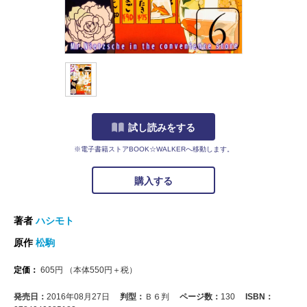
試し読みをする
※電子書籍ストアBOOK☆WALKERへ移動します。
購入する
著者
ハシモト
原作
松駒
定価：
605
円
（本体
550
円＋税）
発売日：
2016年08月27日
判型：
Ｂ６判
ページ数：
130
ISBN：