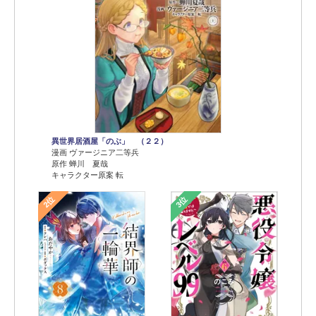
異世界居酒屋「のぶ」 （２２）
漫画 ヴァージニア二等兵
原作 蝉川 夏哉
キャラクター原案 転
2位
3位