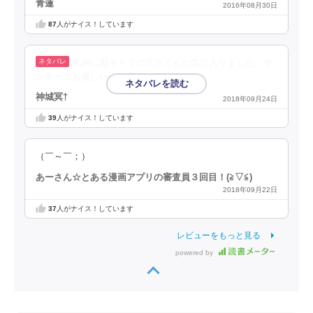
青蓮
2016年08月30日
87
人がナイス！しています
私的に新キャラの北川くんが気に入りました。ヤ
ンキーでも優しい心、素敵です。
神城冥†
2018年09月24日
39
人がナイス！しています
（￣～￣；）
あーさん☆とある漫画アプリの審査員３回目！(⁠≧⁠▽⁠≦⁠)
2018年09月22日
37
人がナイス！しています
レビューをもっと見る
powered by