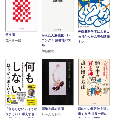
先端脳科学者による１
笑う脳
かんたん脳強化トレー
ヵ月かんたん英会話脳
ニング！ 脳番地パズ
茂木健一郎
トレ
ル
加藤俊徳
刺激を求める脳
頭の中の貧乏神を追い
「何もしない」ほうが
出す方法 世界一役に
うまくいく 考えすぎ
ちゃんもも◎