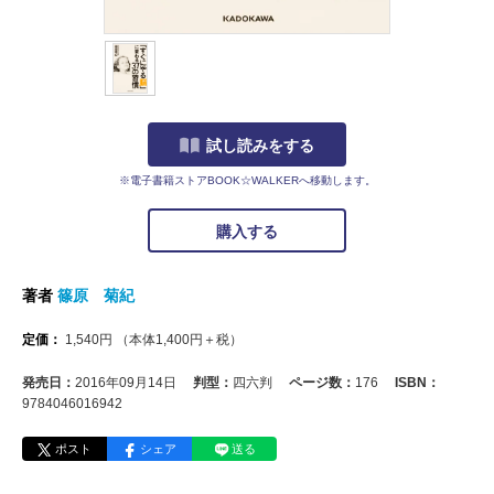
試し読みをする
※電子書籍ストアBOOK☆WALKERへ移動します。
購入する
著者
篠原 菊紀
定価：
1,540
円
（本体
1,400
円＋税）
発売日：
2016年09月14日
判型：
四六判
ページ数：
176
ISBN：
9784046016942
ポスト
シェア
送る