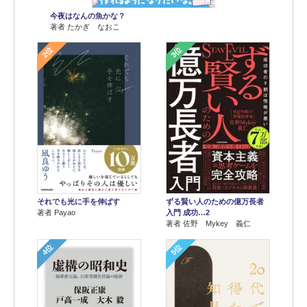
今夜はなんの魚かな？
著者 たかぎ なおこ
2位
3位
それでも光に手を伸ばす
ずる賢い人のための億万長者
著者 Payao
入門 成功…2
著者 佐野 Mykey 義仁
4位
5位