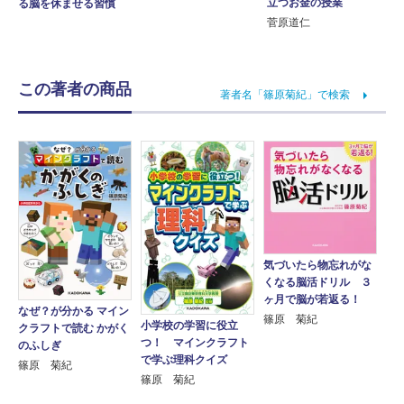
立つお金の授業
る脳を休ませる習慣
菅原道仁
この著者の商品
著者名「篠原菊紀」で検索
気づいたら物忘れがな
くなる脳活ドリル ３
ヶ月で脳が若返る！
なぜ？が分かる マイン
篠原 菊紀
小学校の学習に役立
クラフトで読む かがく
つ！ マインクラフト
のふしぎ
で学ぶ理科クイズ
篠原 菊紀
篠原 菊紀