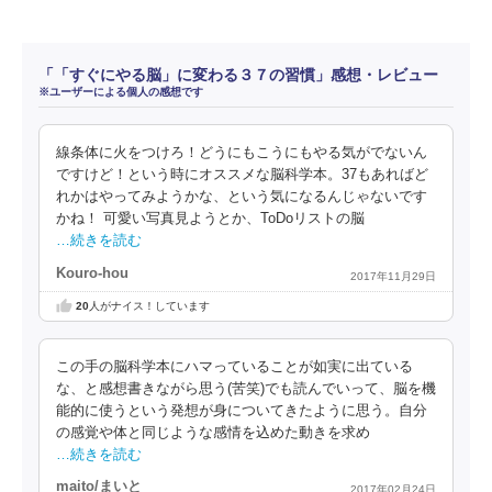
「「すぐにやる脳」に変わる３７の習慣」感想・レビュー
※ユーザーによる個人の感想です
線条体に火をつけろ！どうにもこうにもやる気がでないん
ですけど！という時にオススメな脳科学本。37もあればど
れかはやってみようかな、という気になるんじゃないです
かね！ 可愛い写真見ようとか、ToDoリストの脳
…続きを読む
Kouro-hou
2017年11月29日
20
人がナイス！しています
この手の脳科学本にハマっていることが如実に出ている
な、と感想書きながら思う(苦笑)でも読んでいって、脳を機
能的に使うという発想が身についてきたように思う。自分
の感覚や体と同じような感情を込めた動きを求め
…続きを読む
maito/まいと
2017年02月24日