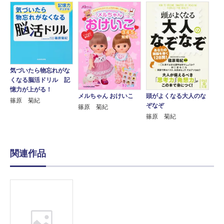
気づいたら物忘れがな
くなる脳活ドリル 記
憶力が上がる！
メルちゃん おけいこ
頭がよくなる大人のな
篠原 菊紀
ぞなぞ
篠原 菊紀
篠原 菊紀
関連作品