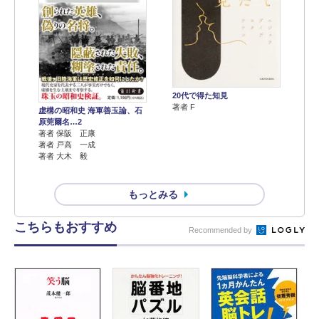
20代で得た知見
著者 F
虚構の昭和史 海軍善玉論、石
原莞爾名…2
著者 保阪 正康
著者 戸高 一成
著者 大木 毅
もっとみる
こちらもおすすめ
Recommended by