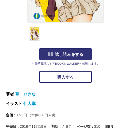
試し読みをする
※電子書籍ストアBOOK☆WALKERへ移動します。
購入する
著者
葵 せきな
イラスト
仙人掌
定価：
693
円
（本体
630
円＋税）
発売日：
2016年11月19日
判型：
Ａ６判
ページ数：
310
ISBN：