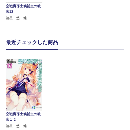
空戦魔導士候補生の教
官12
諸星 悠 他
最近チェックした商品
空戦魔導士候補生の教
官１２
諸星 悠 他