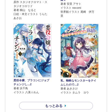
原作 スタジオクロマト・ス
著者 安里 アサト
タジオコロリド
イラスト necomi
著者 桐山 なると
世界観イラスト 尾崎 伊万
口絵・本文イラスト うらた
里
あさお
4位
5位
悪役令嬢、ブラコンにジョブ
私、蜘蛛なモンスターをテイ
チェンジし…2
ムしたので…2
著者 浜千鳥
著者 あきさけ
イラスト 八美☆わん
イラスト タムラ ヨウ
もっとみる