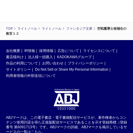
TOP
ライトノベル
ライトノベル
ファンタジア文庫
空戦魔導士候補生の
教官１２
会社概要
IR情報
採用情報
広告について
ライセンスについて
書店様向け
法人様一括購入
KADOKAWAグループ
作品の利用について
お問い合わせ
プライバシーポリシー
サイトポリシー
Do Not Sell or Share My Personal Information
利用者情報の外部送信について
ABJマークは、この電子書店・電子書籍配信サービスが、著作権者からコン
テンツ使用許諾を得た正規版配信サービスであることを示す登録商標（登録
番号 第6091713号）です。ABJマークの詳細、ABJマークを掲示しているサ
ービスの一覧はこちら。