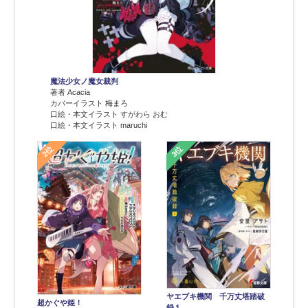
魔法少女ノ魔女裁判
著者 Acacia
カバーイラスト 梅まろ
口絵・本文イラスト すがわら おむ
口絵・本文イラスト maruchi
2位
3位
ヤエブキ機関 千万丈塔踏破
超かぐや姫！
録１