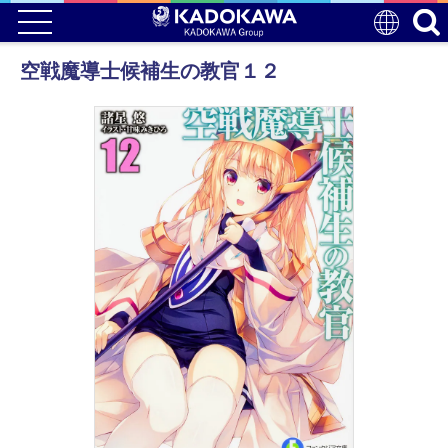
空戦魔導士候補生の教官１２