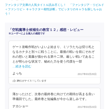
ファンタジア文庫の人気タイトル読み尽くし！ 「ファンタジア・リビルド
＜ファンリビ＞ キャラクター相性診断」でピッタリのキャラを探しちゃお
う！
「空戦魔導士候補生の教官１２」感想・レビュー
※ユーザーによる個人の感想です
ゲート攻略作戦がいよいよ始まり、ミソラたちは切り札と
なるカナタと別々に戦うことに。最後の戦いを前にそれぞ
れの想いと葛藤が描かれる第十二弾。厳しい戦いであるこ
とが明らかな状況で、秘めた力を使う代償を一部
…続きを読む
よっち
2017年03月20日
29
人がナイス！しています
薄かったけど、次巻の最終巻に向けての期待が高まる良い
準備回でした。最終巻と短編集が今から楽しみです。
ナカショー
2017年03月22日