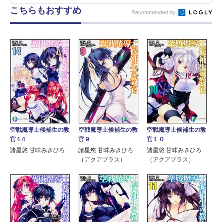
こちらもおすすめ
Recommended by
空戦魔導士候補生の教
空戦魔導士候補生の教
空戦魔導士候補生の教
官１4
官９
官１０
諸星悠 甘味みきひろ
諸星悠 甘味みきひろ
諸星悠 甘味みきひろ
（アクアプラス）
（アクアプラス）