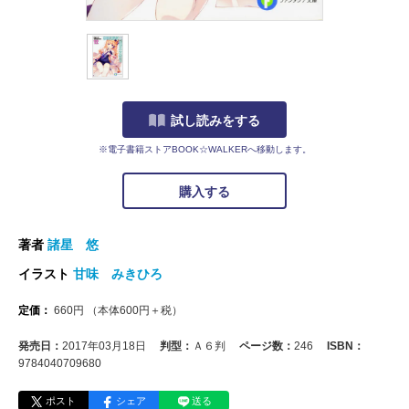
試し読みをする
※電子書籍ストアBOOK☆WALKERへ移動します。
購入する
著者
諸星 悠
イラスト
甘味 みきひろ
定価：
660
円
（本体
600
円＋税）
発売日：
2017年03月18日
判型：
Ａ６判
ページ数：
246
ISBN：
9784040709680
ポスト
シェア
送る