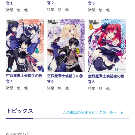
官２
官１
官３
諸星 悠 他
諸星 悠 他
諸星 悠 他
空戦魔導士候補生の教
空戦魔導士候補生の教
空戦魔導士候補生の教
官４
官５
官６
諸星 悠 他
諸星 悠 他
諸星 悠 他
トピックス
この書誌の関連トピックス一覧へ
2020年12月17日