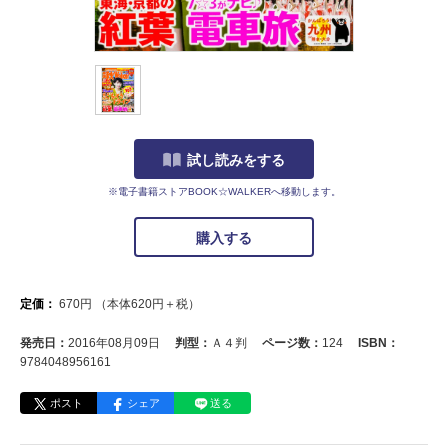
試し読みをする
※電子書籍ストアBOOK☆WALKERへ移動します。
購入する
定価：
670
円
（本体
620
円＋税）
発売日：
2016年08月09日
判型：
Ａ４判
ページ数：
124
ISBN：
9784048956161
ポスト
シェア
送る