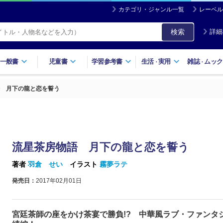
カテゴリ・ジャンル一覧
レーベル
検索
詳細
一般書
児童書
学習参考書
生活
実用
雑誌
ムック
・
・
 月下の龍と恋を誓う
流星茶房物語 月下の龍と恋を誓う
著者
羽倉 せい
イラスト
霧夢ラテ
発売日：
2017年02月01日
宮廷茶師の座をかけ茶宴で勝負!? 中華風ラブ・ファンタ