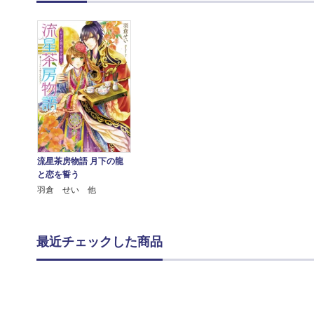
流星茶房物語 月下の龍
と恋を誓う
羽倉 せい 他
最近チェックした商品