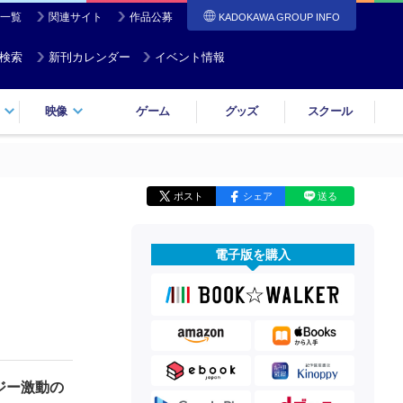
一覧
関連サイト
作品公募
KADOKAWA GROUP INFO
検索
新刊カレンダー
イベント情報
映像
ゲーム
グッズ
スクール
ポスト
シェア
送る
電子版を購入
ジー激動の