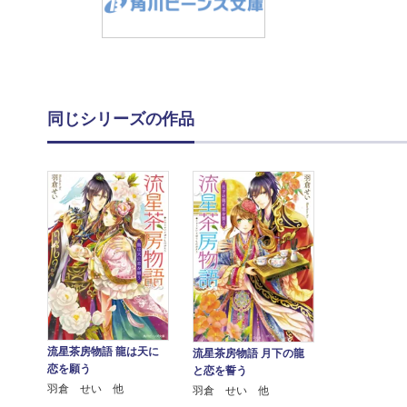
同じシリーズの作品
流星茶房物語 龍は天に
流星茶房物語 月下の龍
恋を願う
と恋を誓う
羽倉 せい 他
羽倉 せい 他