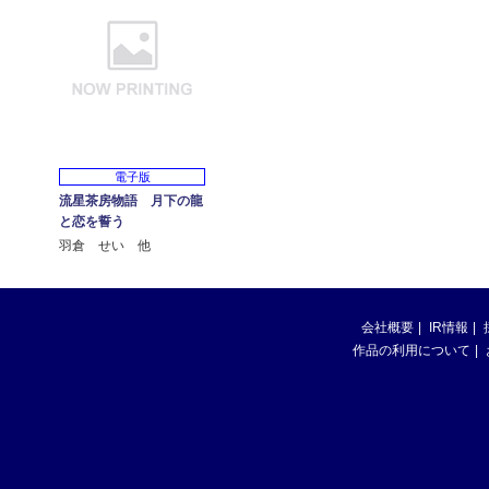
電子版
流星茶房物語 月下の龍
と恋を誓う
羽倉 せい 他
会社概要
IR情報
作品の利用について