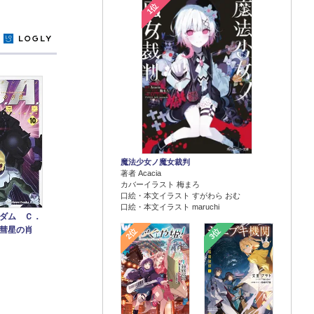
1位
y
魔法少女ノ魔女裁判
著者 Acacia
カバーイラスト 梅まろ
口絵・本文イラスト すがわら おむ
口絵・本文イラスト maruchi
ダム Ｃ．
彗星の肖
2位
3位