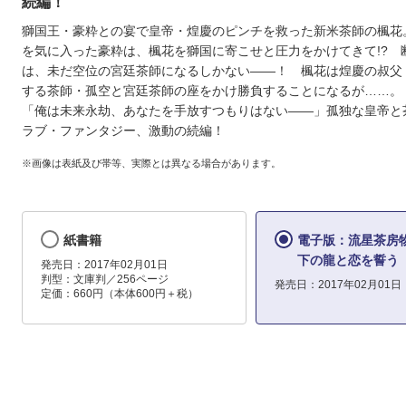
続編！
獅国王・豪粋との宴で皇帝・煌慶のピンチを救った新米茶師の楓花
を気に入った豪粋は、楓花を獅国に寄こせと圧力をかけてきて!? 
は、未だ空位の宮廷茶師になるしかない――！ 楓花は煌慶の叔父
する茶師・孤空と宮廷茶師の座をかけ勝負することになるが……。
「俺は未来永劫、あなたを手放すつもりはない――」孤独な皇帝と
ラブ・ファンタジー、激動の続編！
※画像は表紙及び帯等、実際とは異なる場合があります。
紙書籍
電子版：流星茶房
下の龍と恋を誓う
発売日：2017年02月01日
判型：文庫判／256ページ
発売日：2017年02月01日
定価：660円（本体600円＋税）