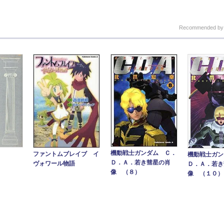
Recommended b
機動戦士ガンダム Ｃ．
ファントムブレイブ イ
機動戦士ガン
Ｄ．Ａ．若き彗星の肖
ヴォワール物語
Ｄ．Ａ．若き
像 （８）
像 （１０）