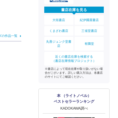
書店在庫を見る
大垣書店
紀伊國屋書店
くまざわ書店
三省堂書店
ズの作品一覧
丸善ジュンク堂書
有隣堂
店
近くの書店在庫を検索する
（書店在庫情報プロジェクト）
※書店によって現在在庫や取り扱いがない場
合がございます。詳しい購入方法は、各書店
のサイトにてご確認ください。
本 （ライトノベル）
ベストセラーランキング
KADOKAWA調べ