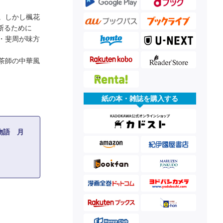
。しかし楓花
断るために
・斐周が味方
茶師の中華風
紙の本・雑誌を購入する
物語 月