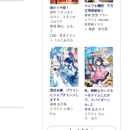
ヤエブキ機関 千万
超かぐや姫！
丈塔踏破録１
原作 スタジオク
著者 安里 アサト
ロマト・スタジオ
イラスト necomi
コロリド
世界観イラス
著者 桐山 なる
ト 尾崎 伊万里
と
口絵・本文イラス
ト うらたあさお
4位
5位
悪役令嬢、ブラコン
私、蜘蛛なモンスタ
にジョブチェンジし
ーをテイムしたの
ます９
で、スパイダーシ
著者 浜千鳥
ル…2
イラスト 八美☆
著者 あきさけ
わん
イラスト タム
ラ ヨウ