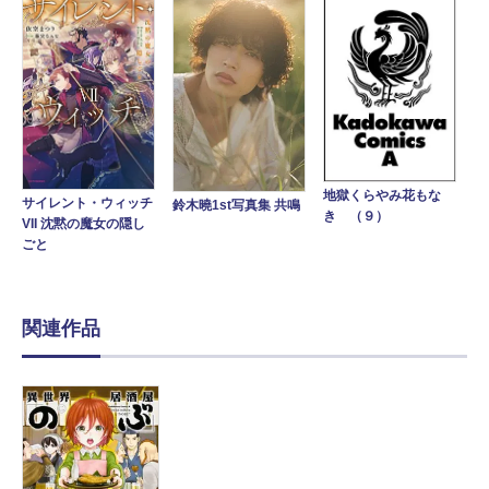
地獄くらやみ花もな
サイレント・ウィッチ
鈴木曉1st写真集 共鳴
き （９）
VII 沈黙の魔女の隠し
ごと
関連作品