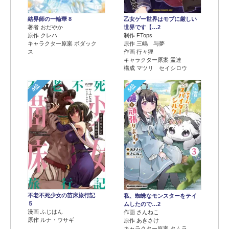
結界師の一輪華 8
乙女ゲー世界はモブに厳しい
著者 おだやか
世界です【…2
原作 クレハ
制作 FTops
キャラクター原案 ボダック
原作 三嶋 与夢
ス
作画 行々狸
キャラクター原案 孟達
構成 マツリ セイシロウ
4位
5位
不老不死少女の苗床旅行記
私、蜘蛛なモンスターをテイ
５
ムしたので…2
漫画 ふじはん
作画 さんねこ
原作 ルナ・ウサギ
原作 あきさけ
キャラクター原案 タムラ