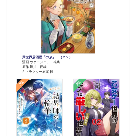
異世界居酒屋「のぶ」 （２２）
漫画 ヴァージニア二等兵
原作 蝉川 夏哉
キャラクター原案 転
2位
3位