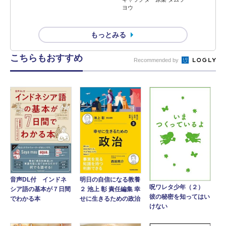
ヨウ
もっとみる
こちらもおすすめ
Recommended by
音声DL付 インドネ
明日の自信になる教養
呪ワレタ少年（２）
シア語の基本が７日間
２ 池上 彰 責任編集 幸
彼の秘密を知ってはい
でわかる本
せに生きるための政治
けない