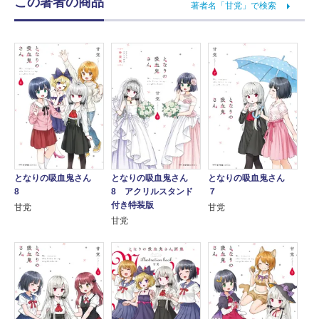
この著者の商品
著者名「甘党」で検索
となりの吸血鬼さん
となりの吸血鬼さん
となりの吸血鬼さん
8
8 アクリルスタンド
７
付き特装版
甘党
甘党
甘党