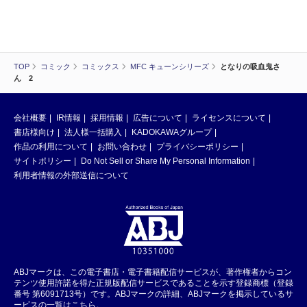
TOP
コミック
コミックス
MFC キューンシリーズ
となりの吸血鬼さ
ん 2
会社概要
IR情報
採用情報
広告について
ライセンスについて
書店様向け
法人様一括購入
KADOKAWAグループ
作品の利用について
お問い合わせ
プライバシーポリシー
サイトポリシー
Do Not Sell or Share My Personal Information
利用者情報の外部送信について
ABJマークは、この電子書店・電子書籍配信サービスが、著作権者からコン
テンツ使用許諾を得た正規版配信サービスであることを示す登録商標（登録
番号 第6091713号）です。ABJマークの詳細、ABJマークを掲示しているサ
ービスの一覧はこちら。