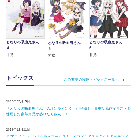
となりの吸血鬼さん
となりの吸血鬼さん
となりの吸血鬼さん
6
４
５
甘党
甘党
甘党
トピックス
この書誌の関連トピックス一覧へ
2025年05月15日
「となりの吸血鬼さん」のオンラインくじが登場！ 貴重な原作イラストを
使用した豪華賞品が盛りだくさん！！
2018年12月21日
TVアニメもいよいよクライマックス！ イマドキ吸血鬼さんとの同居コメ