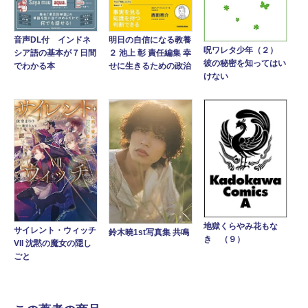
音声DL付 インドネ
明日の自信になる教養
呪ワレタ少年（２）
シア語の基本が７日間
２ 池上 彰 責任編集 幸
彼の秘密を知ってはい
でわかる本
せに生きるための政治
けない
地獄くらやみ花もな
サイレント・ウィッチ
鈴木曉1st写真集 共鳴
き （９）
VII 沈黙の魔女の隠し
ごと