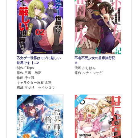
乙女ゲー世界はモブに厳しい
不老不死少女の苗床旅行記
世界です【…2
５
制作 FTops
漫画 ふじはん
原作 三嶋 与夢
原作 ルナ・ウサギ
作画 行々狸
キャラクター原案 孟達
構成 マツリ セイシロウ
4位
5位