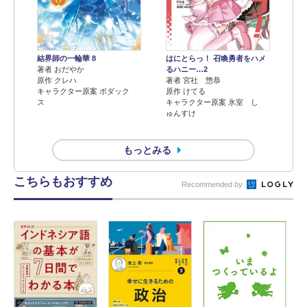
結界師の一輪華 8
はにとらっ！ 召喚勇者をハメ
著者 おだやか
るハニー…2
原作 クレハ
著者 宮社 惣恭
キャラクター原案 ボダック
原作 けてる
ス
キャラクター原案 氷室 し
ゅんすけ
もっとみる
こちらもおすすめ
Recommended by