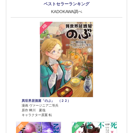
ベストセラーランキング
KADOKAWA調べ
1位
異世界居酒屋「のぶ」 （２２）
漫画 ヴァージニア二等兵
原作 蝉川 夏哉
キャラクター原案 転
2位
3位