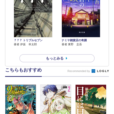
７７７ トリプルセブン
ナミヤ雑貨店の奇蹟
著者 伊坂 幸太郎
著者 東野 圭吾
もっとみる
こちらもおすすめ
Recommended by