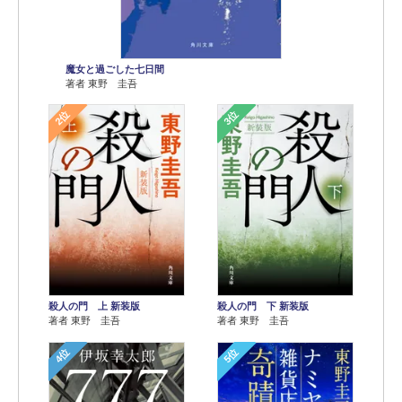
魔女と過ごした七日間
著者 東野 圭吾
2位
3位
殺人の門 上 新装版
殺人の門 下 新装版
著者 東野 圭吾
著者 東野 圭吾
4位
5位