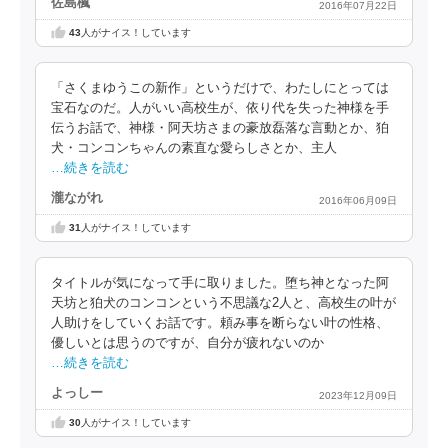
佐島楓
2016年07月22日
43
人がナイス！しています
「さくまゆうこの新作」というだけで、わたしにとっては
宝石なのだ。人がいい高校生が、依り代を失った神様を手
伝うお話で、神様・阿天坊さまの豪放磊落な言動とか、狛
犬・コンコンちゃんの素直な愛らしさとか、主人
…続きを読む
瀧ながれ
2016年06月09日
31
人がナイス！しています
タイトルが気になって手に取りました。堕ち神となった阿
天坊と狛犬のコンコンという不思議な2人と、高校生の叶が
人助けをしていくお話です。頼み事を断らない叶の性格、
優しいとは思うのですが、自分が疲れないのか
…続きを読む
よっしー
2023年12月09日
30
人がナイス！しています