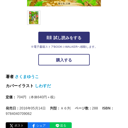
試し読みをする
※電子書籍ストアBOOK☆WALKERへ移動します。
購入する
著者
さくまゆうこ
カバーイラスト
しわすだ
定価：
704
円
（本体
640
円＋税）
発売日：
2016年05月14日
判型：
Ａ６判
ページ数：
288
ISBN：
9784040709062
ポスト
シェア
送る