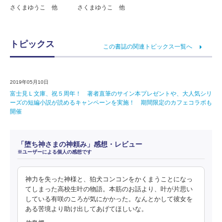
さくまゆうこ 他
さくまゆうこ 他
トピックス
この書誌の関連トピックス一覧へ
2019年05月10日
富士見Ｌ文庫、祝５周年！ 著者直筆のサイン本プレゼントや、大人気シリ
ーズの短編小説が読めるキャンペーンを実施！ 期間限定のカフェコラボも
開催
「堕ち神さまの神頼み」感想・レビュー
※ユーザーによる個人の感想です
神力を失った神様と、狛犬コンコンをかくまうことになっ
てしまった高校生叶の物語。本筋のお話より、叶が片思い
している有咲のころが気にかかった。なんとかして彼女を
ある苦境より助け出してあげてほしいな。