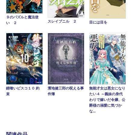
９のパズルと魔法使
スレイプニル ２
目には目を
い ２
錆喰いビスコ１０ 約
濱地健三郎の呪える事
無能才女は悪女になり
束
件簿
たい４ ～義妹の身代
わりで嫁いだ令嬢、公
爵様の溺愛に気づか
な...
関連作品