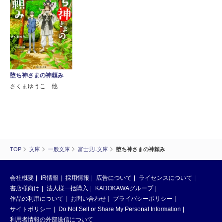
堕ち神さまの神頼み
さくまゆうこ 他
TOP
文庫
一般文庫
富士見L文庫
堕ち神さまの神頼み
会社概要
IR情報
採用情報
広告について
ライセンスについて
書店様向け
法人様一括購入
KADOKAWAグループ
作品の利用について
お問い合わせ
プライバシーポリシー
サイトポリシー
Do Not Sell or Share My Personal Information
利用者情報の外部送信について