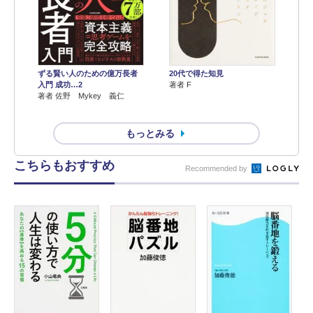
ずる賢い人のための億万長者
20代で得た知見
入門 成功…2
著者 F
著者 佐野 Mykey 義仁
もっとみる
こちらもおすすめ
Recommended by