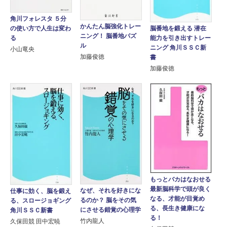
角川フォレスタ ５分
かんたん脳強化トレー
脳番地を鍛える 潜在
の使い方で人生は変わ
ニング！ 脳番地パズ
能力を引き出すトレー
る
ル
ニング 角川ＳＳＣ新
小山竜央
加藤俊徳
書
加藤俊徳
もっとバカはなおせる
最新脳科学で頭が良く
なぜ、それを好きにな
仕事に効く、脳を鍛え
なる、才能が目覚め
るのか？ 脳をその気
る、スロージョギング
る、長生き健康にな
にさせる錯覚の心理学
角川ＳＳＣ新書
る！
竹内龍人
久保田競 田中宏暁