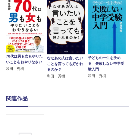
70代は男も女もやりた
子どもの一生を決め
なぜあの人は言いたい
いことをおやりなさい
る 失敗しない中学受
ことを言っても好かれ
和田 秀樹
験入門
るのか？
和田 秀樹
和田 秀樹
関連作品