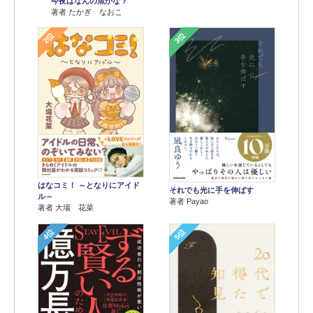
今夜はなんの魚かな？
著者 たかぎ なおこ
2位
3位
はなコミ！ ～となりにアイド
それでも光に手を伸ばす
ル～
著者 Payao
著者 大場 花菜
4位
5位