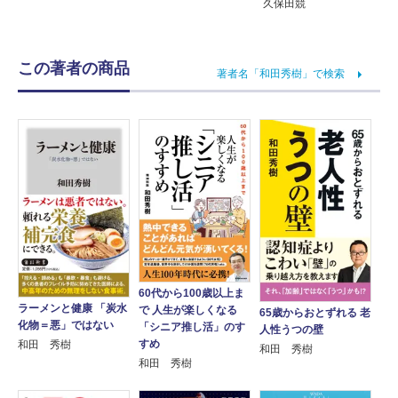
久保田競
この著者の商品
著者名「和田秀樹」で検索
60代から100歳以上ま
ラーメンと健康 「炭水
で 人生が楽しくなる
65歳からおとずれる 老
化物＝悪」ではない
「シニア推し活」のす
人性うつの壁
すめ
和田 秀樹
和田 秀樹
和田 秀樹