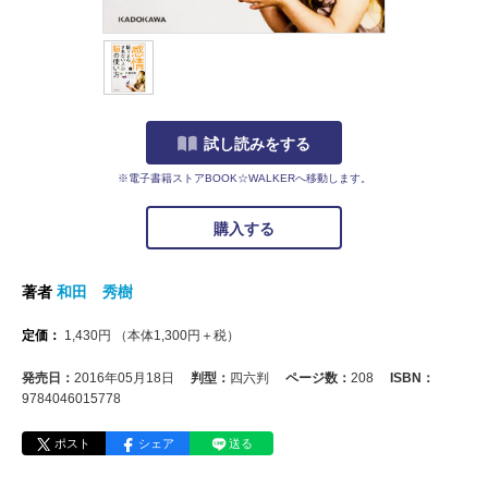
試し読みをする
※電子書籍ストアBOOK☆WALKERへ移動します。
購入する
著者
和田 秀樹
定価：
1,430
円
（本体
1,300
円＋税）
発売日：
2016年05月18日
判型：
四六判
ページ数：
208
ISBN：
9784046015778
ポスト
シェア
送る