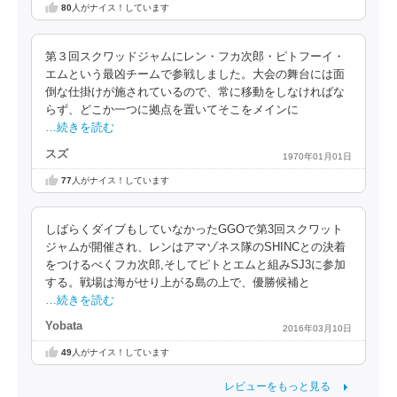
80
人がナイス！しています
第３回スクワッドジャムにレン・フカ次郎・ピトフーイ・
エムという最凶チームで参戦しました。大会の舞台には面
倒な仕掛けが施されているので、常に移動をしなければな
らず、どこか一つに拠点を置いてそこをメインに
…続きを読む
スズ
1970年01月01日
77
人がナイス！しています
しばらくダイブもしていなかったGGOで第3回スクワット
ジャムが開催され、レンはアマゾネス隊のSHINCとの決着
をつけるべくフカ次郎,そしてピトとエムと組みSJ3に参加
する。戦場は海がせり上がる島の上で、優勝候補と
…続きを読む
Yobata
2016年03月10日
49
人がナイス！しています
レビューをもっと見る