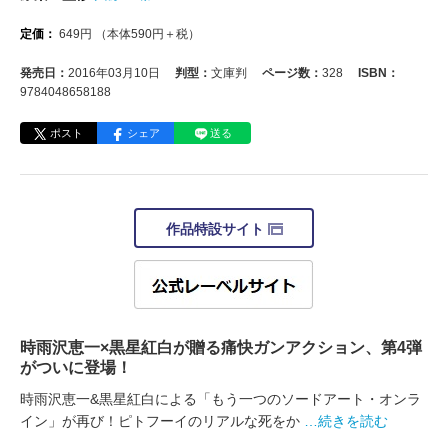
定価：
649
円
（本体
590
円＋税）
発売日：
2016年03月10日
判型：
文庫判
ページ数：
328
ISBN：
9784048658188
ポスト
シェア
送る
作品特設サイト
時雨沢恵一×黒星紅白が贈る痛快ガンアクション、第4弾
がついに登場！
時雨沢恵一&黒星紅白による「もう一つのソードアート・オンラ
イン」が再び！ピトフーイのリアルな死をか
…続きを読む