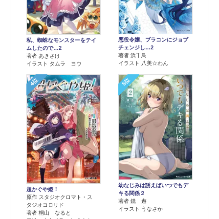
悪役令嬢、ブラコンにジョブ
私、蜘蛛なモンスターをテイ
チェンジし…2
ムしたので…2
著者 浜千鳥
著者 あきさけ
イラスト 八美☆わん
イラスト タムラ ヨウ
4位
5位
幼なじみは誘えばいつでもデ
超かぐや姫！
キる関係２
原作 スタジオクロマト・ス
著者 鏡 遊
タジオコロリド
イラスト うなさか
著者 桐山 なると