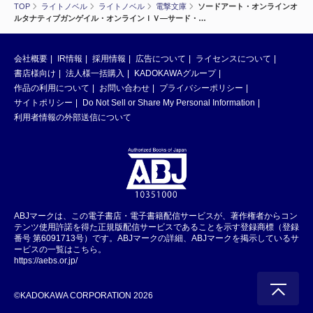
TOP
ライトノベル
ライトノベル
電撃文庫
ソードアート・オンラインオ
ルタナティブガンゲイル・オンラインＩＶ―サード・…
会社概要
IR情報
採用情報
広告について
ライセンスについて
書店様向け
法人様一括購入
KADOKAWAグループ
作品の利用について
お問い合わせ
プライバシーポリシー
サイトポリシー
Do Not Sell or Share My Personal Information
利用者情報の外部送信について
ABJマークは、この電子書店・電子書籍配信サービスが、著作権者からコン
テンツ使用許諾を得た正規版配信サービスであることを示す登録商標（登録
番号 第6091713号）です。ABJマークの詳細、ABJマークを掲示しているサ
ービスの一覧はこちら。
https://aebs.or.jp/
©KADOKAWA CORPORATION 2026