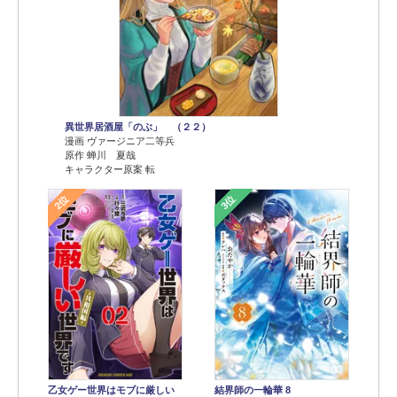
異世界居酒屋「のぶ」 （２２）
漫画 ヴァージニア二等兵
原作 蝉川 夏哉
キャラクター原案 転
2位
3位
乙女ゲー世界はモブに厳しい
結界師の一輪華 8