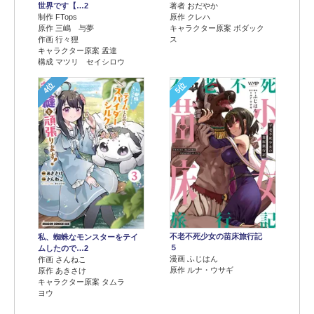
世界です【…2
著者 おだやか
制作 FTops
原作 クレハ
原作 三嶋 与夢
キャラクター原案 ボダック
作画 行々狸
ス
キャラクター原案 孟達
構成 マツリ セイシロウ
4位
5位
不老不死少女の苗床旅行記
私、蜘蛛なモンスターをテイ
５
ムしたので…2
漫画 ふじはん
作画 さんねこ
原作 ルナ・ウサギ
原作 あきさけ
キャラクター原案 タムラ
ヨウ