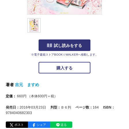
試し読みをする
※電子書籍ストアBOOK☆WALKERへ移動します。
購入する
著者
吉元 ますめ
定価：
660
円
（本体
600
円＋税）
発売日：
2016年03月23日
判型：
Ｂ６判
ページ数：
164
ISBN：
9784040682303
ポスト
シェア
送る