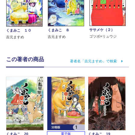
ササメケ（２）
くまみこ ８
くまみこ １０
ゴツボ×リュウジ
吉元ますめ
吉元ますめ
この著者の商品
著者名「吉元ますめ」で検索
くまみこ 20
くまみこ 19
電子版