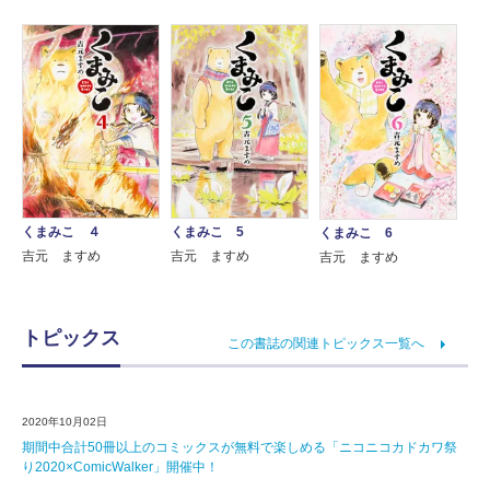
くまみこ ４
くまみこ 5
くまみこ 6
吉元 ますめ
吉元 ますめ
吉元 ますめ
トピックス
この書誌の関連トピックス一覧へ
2020年10月02日
期間中合計50冊以上のコミックスが無料で楽しめる「ニコニコカドカワ祭
り2020×ComicWalker」開催中！