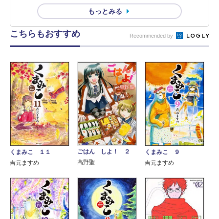
もっとみる
こちらもおすすめ
Recommended by
ごはん しよ！ ２
くまみこ １１
くまみこ ９
高野聖
吉元ますめ
吉元ますめ