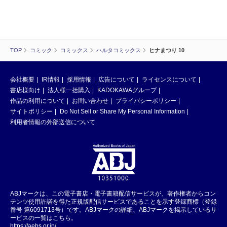
TOP
コミック
コミックス
ハルタコミックス
ヒナまつり 10
会社概要
IR情報
採用情報
広告について
ライセンスについて
書店様向け
法人様一括購入
KADOKAWAグループ
作品の利用について
お問い合わせ
プライバシーポリシー
サイトポリシー
Do Not Sell or Share My Personal Information
利用者情報の外部送信について
ABJマークは、この電子書店・電子書籍配信サービスが、著作権者からコン
テンツ使用許諾を得た正規版配信サービスであることを示す登録商標（登録
番号 第6091713号）です。ABJマークの詳細、ABJマークを掲示しているサ
ービスの一覧はこちら。
https://aebs.or.jp/