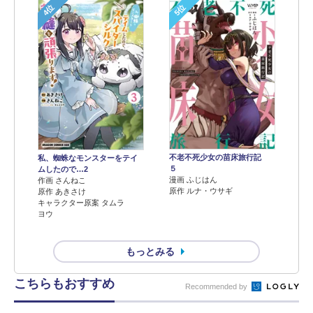
4位
5位
不老不死少女の苗床旅行記
私、蜘蛛なモンスターをテイ
５
ムしたので…2
漫画 ふじはん
作画 さんねこ
原作 ルナ・ウサギ
原作 あきさけ
キャラクター原案 タムラ
ヨウ
もっとみる
こちらもおすすめ
Recommended by