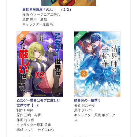
異世界居酒屋「のぶ」 （２２）
漫画 ヴァージニア二等兵
原作 蝉川 夏哉
キャラクター原案 転
2位
3位
乙女ゲー世界はモブに厳しい
結界師の一輪華 8
世界です【…2
著者 おだやか
制作 FTops
原作 クレハ
原作 三嶋 与夢
キャラクター原案 ボダック
作画 行々狸
ス
キャラクター原案 孟達
構成 マツリ セイシロウ