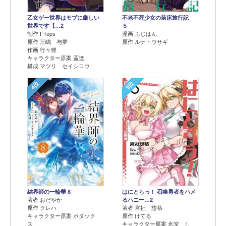
乙女ゲー世界はモブに厳しい
不老不死少女の苗床旅行記
世界です【…2
５
制作 FTops
漫画 ふじはん
原作 三嶋 与夢
原作 ルナ・ウサギ
作画 行々狸
キャラクター原案 孟達
構成 マツリ セイシロウ
4位
5位
結界師の一輪華 8
はにとらっ！ 召喚勇者をハメ
著者 おだやか
るハニー…2
原作 クレハ
著者 宮社 惣恭
キャラクター原案 ボダック
原作 けてる
ス
キャラクター原案 氷室 し