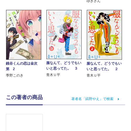
ゆきさん
服なんて、どうでもい
銭谷くんの恋は金次
服なんて、どうでもい
いと思ってた。 ３
第 2
いと思ってた。 ２
青木Ｕ平
季野このき
青木Ｕ平
この著者の商品
著者名「縞野やえ」で検索