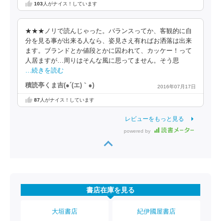
103
人がナイス！しています
★★★ノリで読んじゃった。バランスってか、客観的に自
分を見る事が出来る人なら、姿見さえ有ればお洒落は出来
ます。ブランドとか値段とかに囚われて、カッケー！って
人居ますが…周りはそんな風に思ってません。そう思
…続きを読む
積読亭くま吉(●´(エ)｀●)
2016年07月17日
87
人がナイス！しています
レビューをもっと見る
powered by
書店在庫を見る
大垣書店
紀伊國屋書店