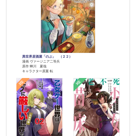
異世界居酒屋「のぶ」 （２２）
漫画 ヴァージニア二等兵
原作 蝉川 夏哉
キャラクター原案 転
2位
3位