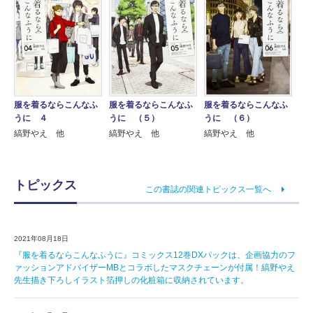
服を着るならこんなふ
服を着るならこんなふ
服を着るならこんなふ
うに ４
うに （５）
うに （６）
縞野やえ 他
縞野やえ 他
縞野やえ 他
トピックス
この書誌の関連トピックス一覧へ
2021年08月18日
『服を着るならこんなふうに』コミックス12巻DXパックは、企画協力のフ
ァッションアドバイザーMBとコラボしたマスクチェーンが付属！縞野やえ
先生描き下ろしイラスト箔押しの化粧箱に収納されています。