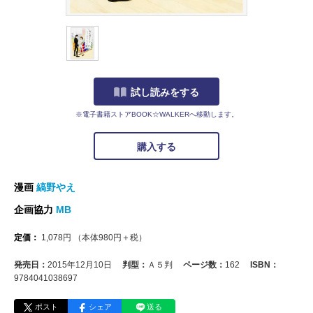
試し読みをする
※電子書籍ストアBOOK☆WALKERへ移動します。
購入する
漫画
縞野やえ
企画協力
MB
定価：
1,078
円
（本体
980
円＋税）
発売日：
2015年12月10日
判型：
Ａ５判
ページ数：
162
ISBN：
9784041038697
ポスト
シェア
送る