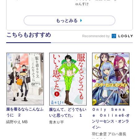
ゅんすけ
もっとみる
こちらもおすすめ
Recommended by
服を着るならこんなふ
Ｏｎｌｙ Ｓｅｎｓ
服なんて、どうでもい
うに ２
ｅ Ｏｎｌｉｎｅ6 ‐オ
いと思ってた。 １
ンリーセンス・オンラ
縞野やえ MB
青木Ｕ平
イン‐
羽仁倉雲 アロハ座長