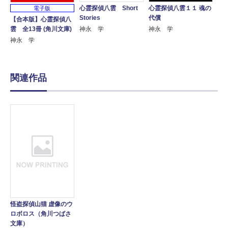
心霊探偵八雲 Short
心霊探偵八雲１１ 魂の
電子版
Stories
代償
【合本版】心霊探偵八
神永 学
神永 学
雲 全13冊 (角川文庫)
神永 学
関連作品
怪盗探偵山猫 虚像のウ
ロボロス（角川つばさ
文庫）