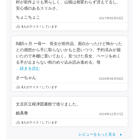
村が前作よりも男らしく、山猫は相変わらず冴えてるし、
安心感のあるスリルさ。
ちょこちょこ
2017年06月03日
3
人がナイス！しています
8歳5ヶ月 ー母ー 長女が前作品、面白かったけど怖かった
との感想から手に取らないかもと思いつつ、予約済みが届
いたので本棚に置いておく。見つけた長女、ページをめく
る手が止まらない程のめり込み読み進める。母
…続きを読む
さーちゃん
2020年09月09日
2
人がナイス！しています
文京区立根津図書館で借りました。
絵具巻
2019年12月17日
2
人がナイス！しています
レビューをもっと見る