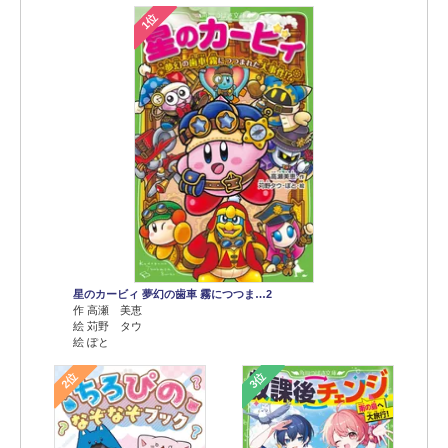
1位
星のカービィ 夢幻の歯車 霧につつま…2
作 高瀬 美恵
絵 苅野 タウ
絵 ぽと
2位
3位