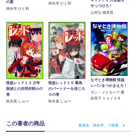
キャンディ 大怪盗を
の宴
神永学 ひと和
やっつけろ！
神永学 ひと和
山本弘 橋本晋
なぞとき博物館 怪盗
怪盗レッド１３ 少年
怪盗レッド１５ 最高
レパンをつかまえろ！
探偵との共同作戦☆の
のパートナーを信じろ
ダン・メトカーフ 番
巻
☆の巻
由美子 ｋａｙａ８
秋木真 しゅー
秋木真 しゅー
この著者の商品
著者名「神永学」で検索