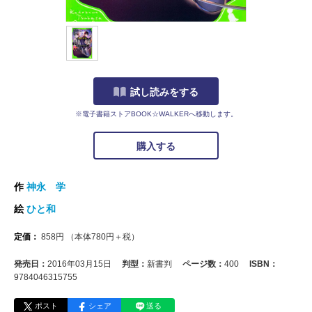
試し読みをする
※電子書籍ストアBOOK☆WALKERへ移動します。
購入する
作
神永 学
絵
ひと和
定価：
858
円
（本体
780
円＋税）
発売日：
2016年03月15日
判型：
新書判
ページ数：
400
ISBN：
9784046315755
ポスト
シェア
送る