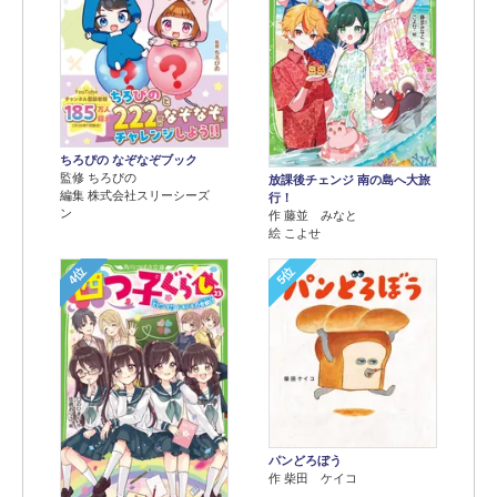
ちろぴの なぞなぞブック
監修 ちろぴの
放課後チェンジ 南の島へ大旅
編集 株式会社スリーシーズ
行！
ン
作 藤並 みなと
絵 こよせ
4位
5位
パンどろぼう
作 柴田 ケイコ