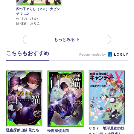
四つ子ぐらし（２３） 大ピン
チ!? …2
作 ひの ひまり
絵 佐倉 おりこ
もっとみる
こちらもおすすめ
Recommended by
Ｃ＆Ｙ 地球最強姉妹
怪盗探偵山猫 鼠たち
怪盗探偵山猫