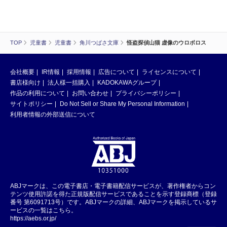
TOP
児童書
児童書
角川つばさ文庫
怪盗探偵山猫 虚像のウロボロス
会社概要
IR情報
採用情報
広告について
ライセンスについて
書店様向け
法人様一括購入
KADOKAWAグループ
作品の利用について
お問い合わせ
プライバシーポリシー
サイトポリシー
Do Not Sell or Share My Personal Information
利用者情報の外部送信について
ABJマークは、この電子書店・電子書籍配信サービスが、著作権者からコン
テンツ使用許諾を得た正規版配信サービスであることを示す登録商標（登録
番号 第6091713号）です。ABJマークの詳細、ABJマークを掲示しているサ
ービスの一覧はこちら。
https://aebs.or.jp/