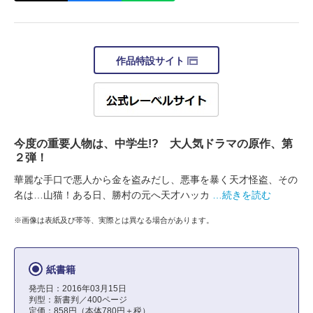
作品特設サイト
今度の重要人物は、中学生!? 大人気ドラマの原作、第
２弾！
華麗な手口で悪人から金を盗みだし、悪事を暴く天才怪盗、その
名は…山猫！ある日、勝村の元へ天才ハッカ
…続きを読む
※画像は表紙及び帯等、実際とは異なる場合があります。
紙書籍
発売日：2016年03月15日
判型：新書判／400ページ
定価：858円（本体780円＋税）