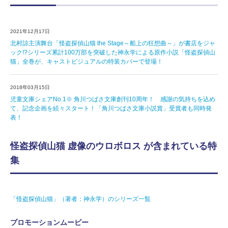
2021年12月17日
北村諒主演舞台「怪盗探偵山猫 the Stage～船上の狂想曲～」が書店をジャ
ック!?シリーズ累計100万部を突破した神永学による原作小説「怪盗探偵山
猫」全巻が、キャストビジュアルの特装カバーで登場！
2018年03月15日
児童文庫シェアNo.1※ 角川つばさ文庫創刊10周年！ 感謝の気持ちを込め
て、記念企画を続々スタート！「角川つばさ文庫小説賞」受賞者も同時発
表！
怪盗探偵山猫 虚像のウロボロス が含まれている特
集
「怪盗探偵山猫」（著者：神永学）のシリーズ一覧
プロモーションムービー