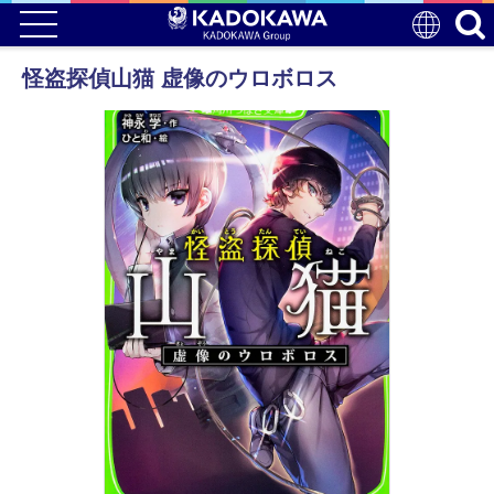
怪盗探偵山猫 虚像のウロボロス