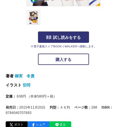
試し読みをする
※電子書籍ストアBOOK☆WALKERへ移動します。
購入する
著者
柳実 冬貴
イラスト
切符
定価：
638
円
（本体
580
円＋税）
発売日：
2015年11月20日
判型：
Ａ６判
ページ数：
288
ISBN：
9784040707693
ポスト
シェア
送る