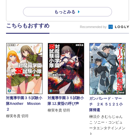
もっとみる
こちらもおすすめ
Recommended by
対魔導学園３５試験小
対魔導学園３５試験小
ガンパレード・マー
隊Another Mission
隊 12.黄昏の呼び声
チ ２Ｋ ５１２１小
２
隊帰還
柳実冬貴 切符
柳実冬貴 切符
榊涼介 きむらじゅん
こ ソニー・コンピュ
ータエンタテインメン
ト