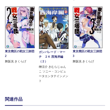
東京廃区の戦女三師団
東京廃区の戦女三師団
ガンパレード・マー
2
3
チ ２Ｋ 西海岸編
舞阪洸 きくらげ
舞阪洸 きくらげ
（２）
榊涼介 きむらじゅん
こ ソニー・コンピュ
ータエンタテインメン
ト
関連作品