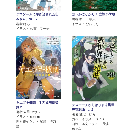
デスゲームに巻き込まれた山
ほうかごがかり７ 立穎小学校
本さん、気…2
著者 甲田 学人
著者 ぽち
イラスト ぴおてぐ
イラスト 久賀 フーナ
4位
5位
ヤエブキ機関 千万丈塔踏破
デスマーチからはじまる異世
録２
界狂想曲 …2
著者 安里 アサト
著者 愛七 ひろ
イラスト necomi
カバーイラスト ｓｈｒｉ
世界観イラスト 尾崎 伊万
口絵・本文イラスト 長浜
里
めぐみ