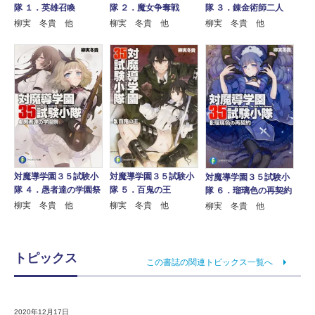
隊 １．英雄召喚
隊 ２．魔女争奪戦
隊 ３．錬金術師二人
柳実 冬貴 他
柳実 冬貴 他
柳実 冬貴 他
対魔導学園３５試験小
対魔導学園３５試験小
対魔導学園３５試験小
隊 ４．愚者達の学園祭
隊 ５．百鬼の王
隊 ６．瑠璃色の再契約
柳実 冬貴 他
柳実 冬貴 他
柳実 冬貴 他
トピックス
この書誌の関連トピックス一覧へ
2020年12月17日