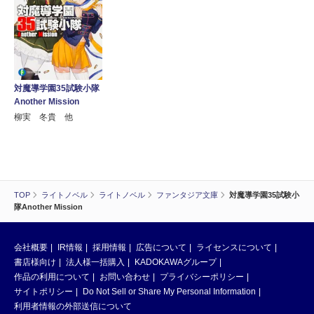
対魔導学園35試験小隊
Another Mission
柳実 冬貴 他
TOP
ライトノベル
ライトノベル
ファンタジア文庫
対魔導学園35試験小
隊Another Mission
会社概要
IR情報
採用情報
広告について
ライセンスについて
書店様向け
法人様一括購入
KADOKAWAグループ
作品の利用について
お問い合わせ
プライバシーポリシー
サイトポリシー
Do Not Sell or Share My Personal Information
利用者情報の外部送信について