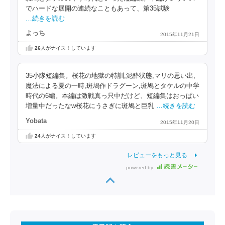
でハードな展開の連続なこともあって、第35試験
…続きを読む
よっち
2015年11月21日
26
人がナイス！しています
35小隊短編集。桜花の地獄の特訓,泥酔状態,マリの思い出,
魔法による夏の一時,斑鳩作ドラグーン,斑鳩とタケルの中学
時代の6編。本編は激戦真っ只中だけど、短編集はおっぱい
増量中だったなw桜花にうさぎに斑鳩と巨乳
…続きを読む
Yobata
2015年11月20日
24
人がナイス！しています
レビューをもっと見る
powered by