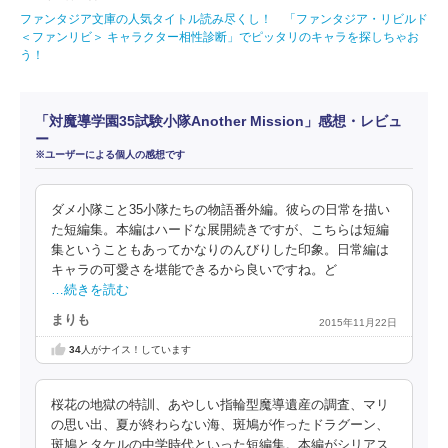
ファンタジア文庫の人気タイトル読み尽くし！ 「ファンタジア・リビルド
＜ファンリビ＞ キャラクター相性診断」でピッタリのキャラを探しちゃお
う！
「対魔導学園35試験小隊Another Mission」感想・レビュ
ー
※ユーザーによる個人の感想です
ダメ小隊こと35小隊たちの物語番外編。彼らの日常を描い
た短編集。本編はハードな展開続きですが、こちらは短編
集ということもあってかなりのんびりした印象。日常編は
キャラの可愛さを堪能できるから良いですね。ど
…続きを読む
まりも
2015年11月22日
34
人がナイス！しています
桜花の地獄の特訓、あやしい指輪型魔導遺産の調査、マリ
の思い出、夏が終わらない海、斑鳩が作ったドラグーン、
斑鳩とタケルの中学時代といった短編集。本編がシリアス