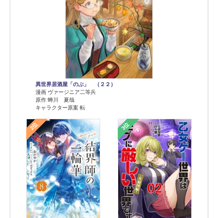
異世界居酒屋「のぶ」 （２２）
漫画 ヴァージニア二等兵
原作 蝉川 夏哉
キャラクター原案 転
2位
3位