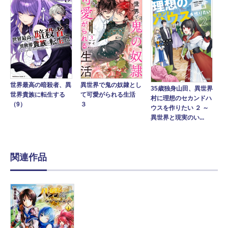
異世界で鬼の奴隷とし
世界最高の暗殺者、異
35歳独身山田、異世界
て可愛がられる生活
世界貴族に転生する
村に理想のセカンドハ
３
（9）
ウスを作りたい ２ ～
異世界と現実のい...
関連作品