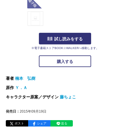
試し読みをする
※電子書籍ストアBOOK☆WALKERへ移動します。
購入する
著者
楠本 弘樹
原作
Ｙ．Ａ
キャラクター原案／デザイン
藤ちょこ
発売日：
2015年09月19日
ポスト
シェア
送る