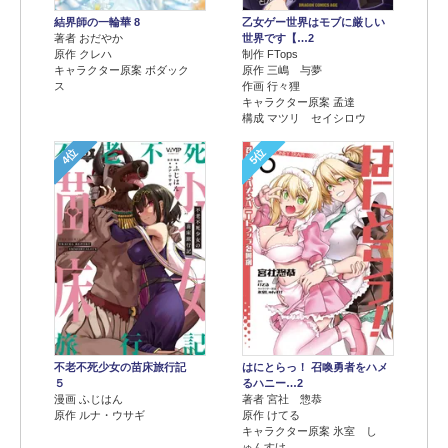
結界師の一輪華 8
乙女ゲー世界はモブに厳しい
著者 おだやか
世界です【…2
原作 クレハ
制作 FTops
キャラクター原案 ボダック
原作 三嶋 与夢
ス
作画 行々狸
キャラクター原案 孟達
構成 マツリ セイシロウ
4位
5位
不老不死少女の苗床旅行記
はにとらっ！ 召喚勇者をハメ
５
るハニー…2
漫画 ふじはん
著者 宮社 惣恭
原作 ルナ・ウサギ
原作 けてる
キャラクター原案 氷室 し
ゅんすけ