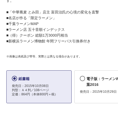
す。
■「中華蕎麦 とみ田」店主 富田治氏の心境の変化を直撃
■名店が作る「限定ラーメン」
■千葉ラーメンMAP
■ラーメン店 五十音順インデックス
■（得）クーポン 総額1万3000円相当
■新横浜ラーメン博物館 年間フリーパス引換券付き
※画像は表紙及び帯等、実際とは異なる場合があります。
紙書籍
電子版：ラーメンWa
葉2016
発売日：2015年10月08日
判型：Ａ４判／108ページ
発売日：2015年10月29日
定価：864円（本体800円＋税）