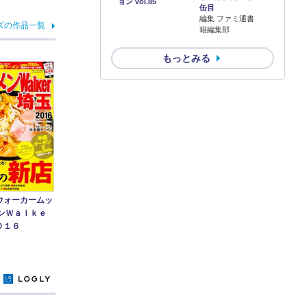
ョン vol.85
缶目
編集 ファミ通書
ズの作品一覧
籍編集部
もっとみる
ウォーカームッ
メンＷａｌｋｅ
０１６
y