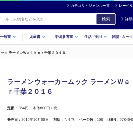
カテゴリ・ジャンル一覧
レーベル
検索
詳細
一般書
児童書
学習参考書
生活
実用
雑誌
ムック
・
・
ック ラーメンＷａｌｋｅｒ千葉２０１６
ラーメンウォーカームック ラーメンＷａ
ｒ千葉２０１６
定価：
864
円 （本体
800
円＋税）
発売日：
2015年10月08日
判型：
Ａ４判
ページ数：
108
ISBN：
978404