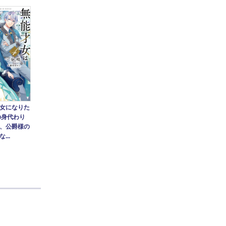
女になりた
の身代わり
、公爵様の
...