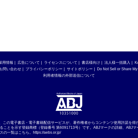
採用情報
広告について
ライセンスについて
書店様向け
法人様一括購入
K
お問い合わせ
プライバシーポリシー
サイトポリシー
Do Not Sell or Share My
利用者情報の外部送信について
は、この電子書店・電子書籍配信サービスが、著作権者からコンテンツ使用許諾を得
ることを示す登録商標（登録番号 第6091713号）です。ABJマークの詳細、ABJ
スの一覧はこちら。
https://aebs.or.jp/