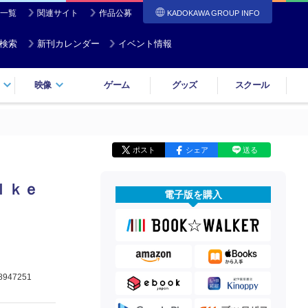
一覧
関連サイト
作品公募
KADOKAWA GROUP INFO
検索
新刊カレンダー
イベント情報
映像
ゲーム
グッズ
スクール
ポスト
シェア
送る
ｌｋｅ
電子版を購入
8947251