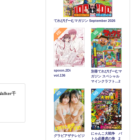
てれびげーむマガジン September 2026
2位
3位
spoon.2Di
別冊てれびげーむマ
vol.136
ガジン スペシャル
マインクラフト…2
4位
5位
lker千
にゃんこ大戦争 バ
グラビアザテレビジ
トル必勝虎の巻 2