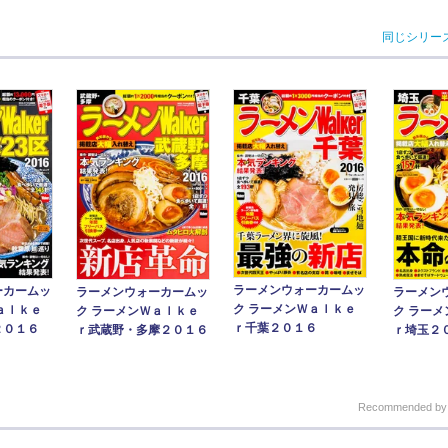
同じシリー
ラーメンウォーカームッ
ーカームッ
ラーメンウォーカームッ
ラーメン
ク ラーメンＷａｌｋｅ
ａｌｋｅ
ク ラーメンＷａｌｋｅ
ク ラー
ｒ千葉２０１６
２０１６
ｒ武蔵野・多摩２０１６
ｒ埼玉２
Recommended b