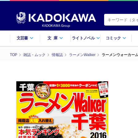
文芸書
文庫
ライトノベル
コミック
TOP
雑誌・ムック
情報誌
ラーメンWalker
ラーメンウォーカーム