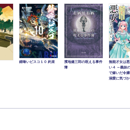
錆喰いビスコ１０ 約束
濱地健三郎の呪える事件
無能才女は悪
簿
い４ ～義妹
で嫁いだ令嬢
溺愛に気づかな