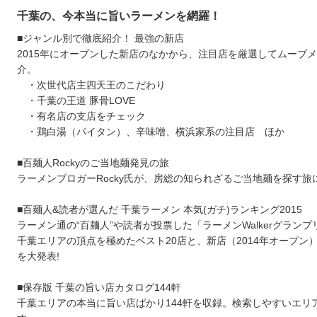
千葉の、今本当に旨いラーメンを網羅！
■ジャンル別で徹底紹介！ 最強の新店
2015年にオープンした新店のなかから、注目店を厳選してムーブ
介。
・次世代店主四天王のこだわり
・千葉の王道 豚骨LOVE
・有名店の支店をチェック
・鶏白湯（パイタン）、辛味噌、横浜家系の注目店 ほか
■百麺人Rockyのご当地麺発見の旅
ラーメンブロガーRocky氏が、房総の知られざるご当地麺を探す旅
■百麺人&読者が選んだ 千葉ラーメン 本気(ガチ)ランキング2015
ラーメン通の“百麺人”や読者が投票した「ラーメンWalkerグランプリ
千葉エリアの頂点を極めたベスト20店と、新店（2014年オープン）
を大発表!
■保存版 千葉の旨い店カタログ144軒
千葉エリアの本当に旨い店ばかり144軒を収録。検索しやすいエリ