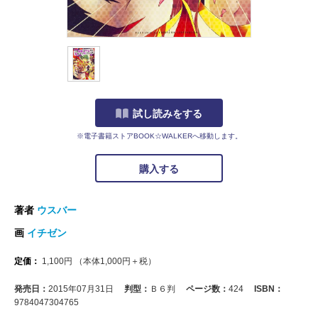
試し読みをする
※電子書籍ストアBOOK☆WALKERへ移動します。
購入する
著者
ウスバー
画
イチゼン
定価：
1,100
円
（本体
1,000
円＋税）
発売日：
2015年07月31日
判型：
Ｂ６判
ページ数：
424
ISBN：
9784047304765