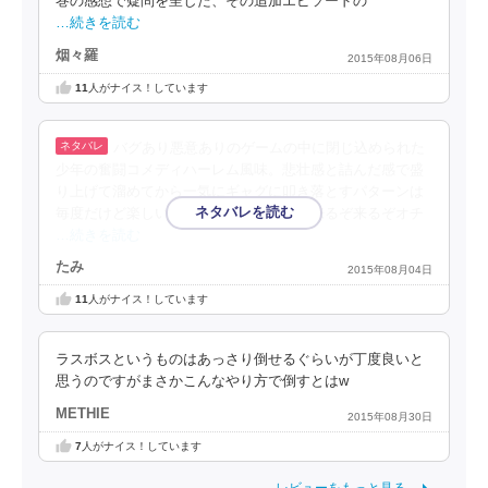
巻の感想で疑問を呈した、その追加エピソードの
…続きを読む
烟々羅
2015年08月06日
11
人がナイス！しています
バグあり悪意ありのゲームの中に閉じ込められた
少年の奮闘コメディハーレム風味。悲壮感と詰んだ感で盛
り上げて溜めてから一気にギャグに叩き落とすパターンは
毎度だけど楽しい。シリアスになると、来るぞ来るぞオチ
…続きを読む
たみ
2015年08月04日
11
人がナイス！しています
ラスボスというものはあっさり倒せるぐらいが丁度良いと
思うのですがまさかこんなやり方で倒すとはw
METHIE
2015年08月30日
7
人がナイス！しています
レビューをもっと見る