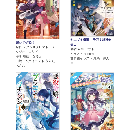
ヤエブキ機関 千万丈塔踏破
超かぐや姫！
録１
原作 スタジオクロマト・ス
著者 安里 アサト
タジオコロリド
イラスト necomi
著者 桐山 なると
世界観イラスト 尾崎 伊万
口絵・本文イラスト うらた
里
あさお
4位
5位