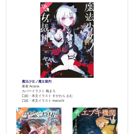
1位
魔法少女ノ魔女裁判
著者 Acacia
カバーイラスト 梅まろ
口絵・本文イラスト すがわら おむ
口絵・本文イラスト maruchi
2位
3位