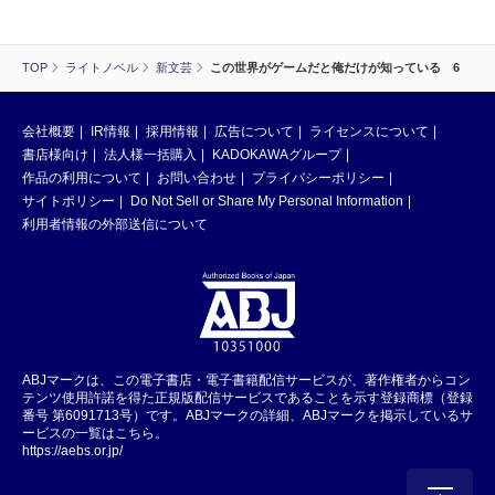
TOP
ライトノベル
新文芸
この世界がゲームだと俺だけが知っている 6
会社概要
IR情報
採用情報
広告について
ライセンスについて
書店様向け
法人様一括購入
KADOKAWAグループ
作品の利用について
お問い合わせ
プライバシーポリシー
サイトポリシー
Do Not Sell or Share My Personal Information
利用者情報の外部送信について
ABJマークは、この電子書店・電子書籍配信サービスが、著作権者からコン
テンツ使用許諾を得た正規版配信サービスであることを示す登録商標（登録
番号 第6091713号）です。ABJマークの詳細、ABJマークを掲示しているサ
ービスの一覧はこちら。
https://aebs.or.jp/