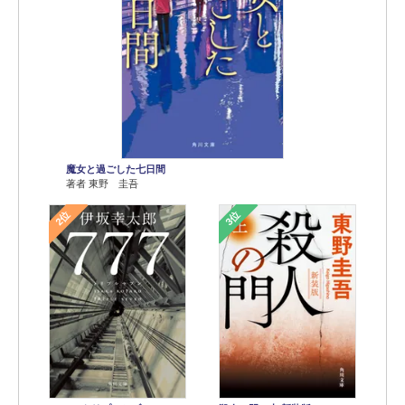
魔女と過ごした七日間
著者 東野 圭吾
2位
3位