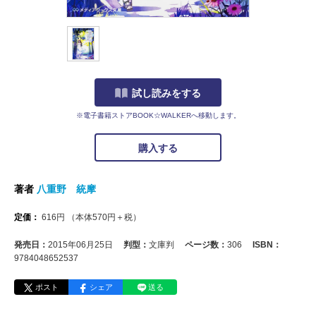
試し読みをする
※電子書籍ストアBOOK☆WALKERへ移動します。
購入する
著者
八重野 統摩
定価：
616
円
（本体
570
円＋税）
発売日：
2015年06月25日
判型：
文庫判
ページ数：
306
ISBN：
9784048652537
ポスト
シェア
送る