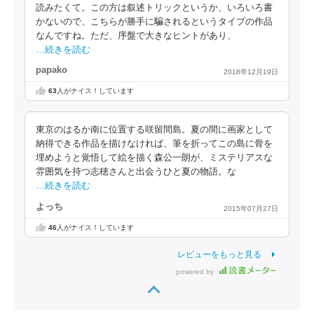
読みたくて。この方は叙述トリックというか、いろいろ書
かないので、こちらが勝手に騙されるというタイプの作品
なんですね。ただ、序盤で大きなヒントがあり、
…続きを読む
papako
2018年12月19日
63
人がナイス！しています
東京のはるか南に位置する咲留間島。夏の間に画家として
納得できる作品を描けなければ、筆を折ってこの島に骨を
埋めようと覚悟して絵を描く森公一朗が、ミステリアスな
雰囲気を持つ志穂さんと出会うひと夏の物語。な
…続きを読む
よっち
2015年07月27日
46
人がナイス！しています
レビューをもっと見る
powered by