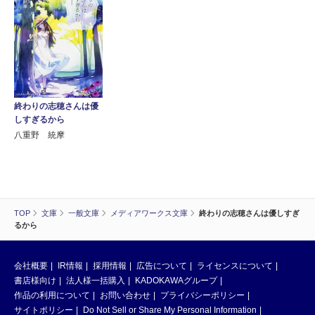
終わりの志穂さんは優
しすぎるから
八重野 統摩
TOP
文庫
一般文庫
メディアワークス文庫
終わりの志穂さんは優しすぎ
るから
会社概要
IR情報
採用情報
広告について
ライセンスについて
書店様向け
法人様一括購入
KADOKAWAグループ
作品の利用について
お問い合わせ
プライバシーポリシー
サイトポリシー
Do Not Sell or Share My Personal Information