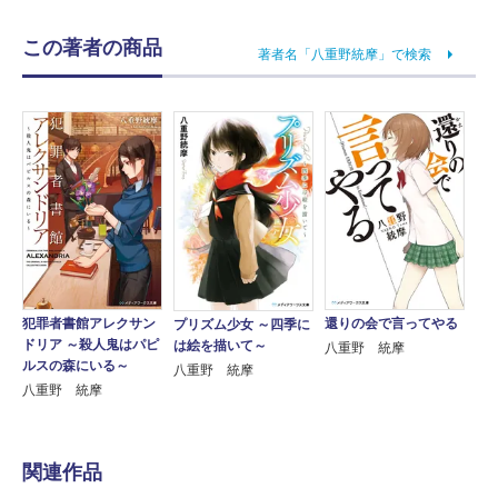
この著者の商品
著者名「八重野統摩」で検索
犯罪者書館アレクサン
還りの会で言ってやる
プリズム少女 ～四季に
ドリア ～殺人鬼はパピ
は絵を描いて～
八重野 統摩
ルスの森にいる～
八重野 統摩
八重野 統摩
関連作品