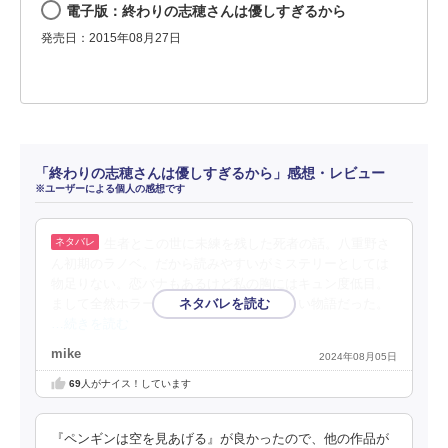
電子版：終わりの志穂さんは優しすぎるから
発売日：2015年08月27日
「終わりの志穂さんは優しすぎるから」感想・レビュー
※ユーザーによる個人の感想です
生者とこの世に未練を残した死者の話。八重野さ
ん初期のラノベ。だから読みやすいがミステリーとしては
物足りない。恋バナもあるけど私の胸にはキュン度低目。
まして全然ホラーではない。ず〜っと優しい物語だった。
…続きを読む
mike
2024年08月05日
69
人がナイス！しています
『ペンギンは空を見あげる』が良かったので、他の作品が