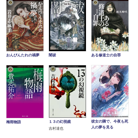
闇祓
ある修道士の自罪
おんびんたれの禍夢
彼女の隣で、今夜も死
１３の幻視鏡
梅雨物語
人の夢を見る
吉村達也