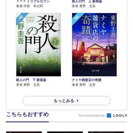
７７７ トリプルセブン
殺人の門 上 新装版
著者 伊坂 幸太郎
著者 東野 圭吾
4位
5位
殺人の門 下 新装版
ナミヤ雑貨店の奇蹟
著者 東野 圭吾
著者 東野 圭吾
もっとみる
こちらもおすすめ
Recommended by