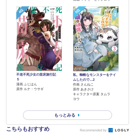
4位
5位
不老不死少女の苗床旅行記
私、蜘蛛なモンスターをテイ
５
ムしたので…2
漫画 ふじはん
作画 さんねこ
原作 ルナ・ウサギ
原作 あきさけ
キャラクター原案 タムラ
ヨウ
もっとみる
こちらもおすすめ
Recommended by