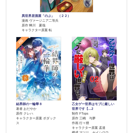
異世界居酒屋「のぶ」 （２２）
漫画 ヴァージニア二等兵
原作 蝉川 夏哉
キャラクター原案 転
2位
3位
結界師の一輪華 8
乙女ゲー世界はモブに厳しい
著者 おだやか
世界です【…2
原作 クレハ
制作 FTops
キャラクター原案 ボダック
原作 三嶋 与夢
ス
作画 行々狸
キャラクター原案 孟達
構成 マツリ セイシロウ