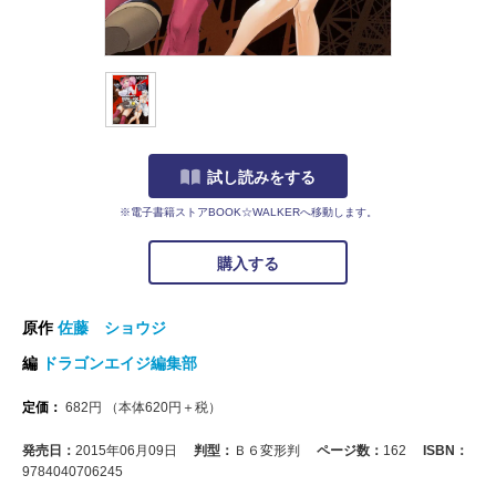
試し読みをする
※電子書籍ストアBOOK☆WALKERへ移動します。
購入する
原作
佐藤 ショウジ
編
ドラゴンエイジ編集部
定価：
682
円
（本体
620
円＋税）
発売日：
2015年06月09日
判型：
Ｂ６変形判
ページ数：
162
ISBN：
9784040706245