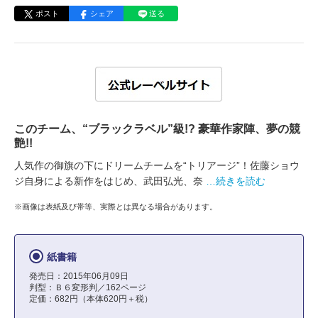
ポスト
シェア
送る
このチーム、“ブラックラベル”級!? 豪華作家陣、夢の競
艶!!
人気作の御旗の下にドリームチームを“トリアージ”！佐藤ショウ
ジ自身による新作をはじめ、武田弘光、奈
…続きを読む
※画像は表紙及び帯等、実際とは異なる場合があります。
紙書籍
発売日：2015年06月09日
判型：Ｂ６変形判／162ページ
定価：682円（本体620円＋税）