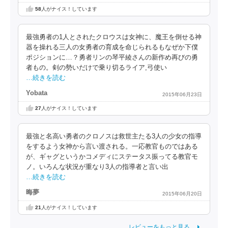
58
人がナイス！しています
最強勇者の1人とされたクロウスは女神に、魔王を倒せる神
器を操れる三人の女勇者の育成を命じられるもなぜか下僕
ポジションに…？勇者リンの琴平綾さんの新作め再びの勇
者もの。剣の勢いだけで乗り切るライア,弓使い
…続きを読む
Yobata
2015年06月23日
27
人がナイス！しています
最強と名高い勇者のクロノスは救世主たる3人の少女の指導
をするよう女神から言い渡される。一応教官ものではある
が、ギャグというかコメディにステータス振ってる教官モ
ノ。いろんな状況が重なり3人の指導者と言い出
…続きを読む
晦夢
2015年06月20日
21
人がナイス！しています
レビューをもっと見る