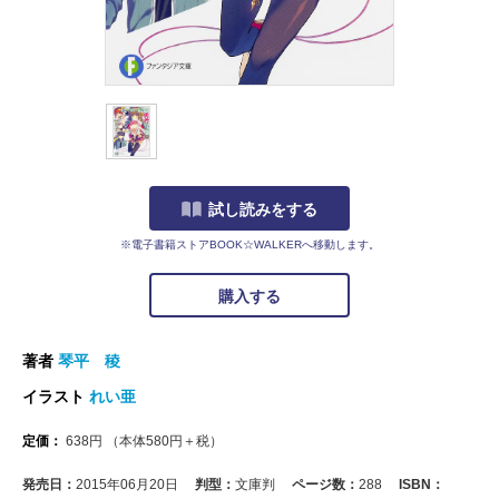
試し読みをする
※電子書籍ストアBOOK☆WALKERへ移動します。
購入する
著者
琴平 稜
イラスト
れい亜
定価：
638
円
（本体
580
円＋税）
発売日：
2015年06月20日
判型：
文庫判
ページ数：
288
ISBN：