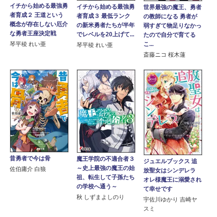
イチから始める最強勇
イチから始める最強勇
世界最強の魔王、勇者
者育成２ 王道という
者育成３ 最低ランク
の教師になる 勇者が
概念が存在しない厄介
の新米勇者たちが半年
弱すぎて物足りなかっ
な勇者王座決定戦
でレベルを20上げて...
たので自分で育てる
こ...
琴平稜 れい亜
琴平稜 れい亜
斎藤ニコ 桜木蓮
昔勇者で今は骨
魔王学院の不適合者３
ジュエルブックス 追
～史上最強の魔王の始
佐伯庸介 白狼
放聖女はシンデレラ
祖、転生して子孫たち
オレ様魔王に溺愛され
の学校へ通う～
て幸せです
秋 しずまよしのり
宇佐川ゆかり 吉崎ヤ
スミ