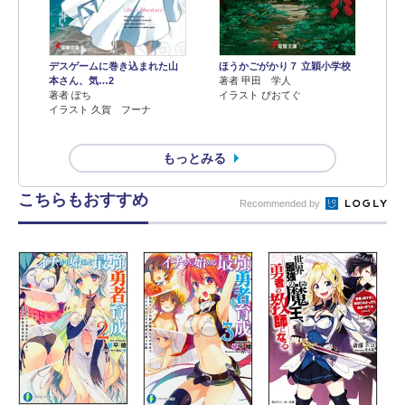
デスゲームに巻き込まれた山
ほうかごがかり７ 立穎小学校
本さん、気…2
著者 甲田 学人
著者 ぽち
イラスト ぴおてぐ
イラスト 久賀 フーナ
もっとみる
こちらもおすすめ
Recommended by