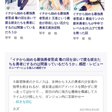
イチから始める最強勇
イチから始める最強勇
イチから始める最強勇
者育成 毒の沼を泳いで
者育成２ 王道という概
者育成３ 最低ランクの
渡る彼女たちを勇者に
念が存在しない厄介な
新米勇者たちが半年で
するのは間違っている
勇者王座決定戦
レベルを20上げて世界
だろうか
を救った話
琴平 稜 他
琴平 稜 他
琴平 稜 他
「イチから始める最強勇者育成 毒の沼を泳いで渡る彼女た
ちを勇者にするのは間違っているだろうか」感想・レビュー
※ユーザーによる個人の感想です
Ｓ級冒険者のクロノスは、女神から３人の勇者の少女達の
指導を頼まれるが、彼女達は彼のアドバイスを聞かずに突
っ走ってばかりで…。前日の内に強力な魔物を殲滅してス
ライムだけ残したり、ダンジョン内に宝箱やセー
…続きを読む
スズ
2017年01月14日