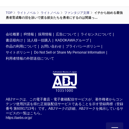
TOP
ライトノベル
ライトノベル
ファンタジア文庫
イチから始める最強
勇者育成毒の沼を泳いで渡る彼女たちを勇者にするのは間違っ…
会社概要
IR情報
採用情報
広告について
ライセンスについて
書店様向け
法人様一括購入
KADOKAWAグループ
作品の利用について
お問い合わせ
プライバシーポリシー
サイトポリシー
Do Not Sell or Share My Personal Information
利用者情報の外部送信について
ABJマークは、この電子書店・電子書籍配信サービスが、著作権者からコン
テンツ使用許諾を得た正規版配信サービスであることを示す登録商標（登録
番号 第6091713号）です。ABJマークの詳細、ABJマークを掲示しているサ
ービスの一覧はこちら。
https://aebs.or.jp/