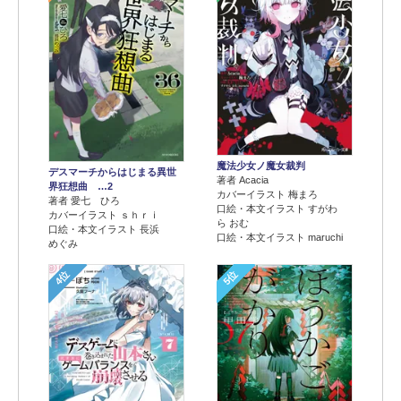
魔法少女ノ魔女裁判
デスマーチからはじまる異世
著者 Acacia
界狂想曲 …2
カバーイラスト 梅まろ
著者 愛七 ひろ
口絵・本文イラスト すがわ
カバーイラスト ｓｈｒｉ
ら おむ
口絵・本文イラスト 長浜
口絵・本文イラスト maruchi
めぐみ
4位
5位