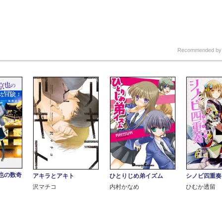
Recommended b
也の数奇
シノビ四重奏
アキラとアキト
ひとりじめ弟イズム
ひむか透留
沢マチコ
内村かなめ