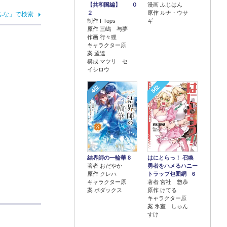
【共和国編】 ０
漫画 ふじはん
２
原作 ルナ・ウサ
ふな」で検索
制作 FTops
ギ
原作 三嶋 与夢
作画 行々狸
キャラクター原
案 孟達
構成 マツリ セ
イシロウ
4位
5位
結界師の一輪華 8
はにとらっ！ 召喚
著者 おだやか
勇者をハメるハニー
原作 クレハ
トラップ包囲網 6
キャラクター原
著者 宮社 惣恭
案 ボダックス
原作 けてる
キャラクター原
案 氷室 しゅん
すけ