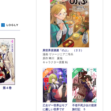
y
異世界居酒屋「のぶ」 （２２）
漫画 ヴァージニア二等兵
原作 蝉川 夏哉
キャラクター原案 転
2位
3位
 第４巻
乙女ゲー世界はモブ
不老不死少女の苗床
に厳しい世界です
旅行記 ５