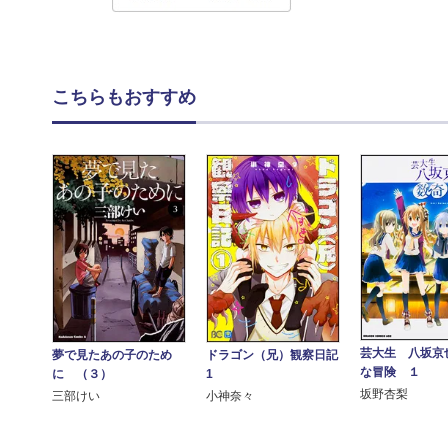
こちらもおすすめ
芸大生 八坂京
夢で見たあの子のため
ドラゴン（兄）観察日記
な冒険 １
に （３）
1
坂野杏梨
三部けい
小神奈々