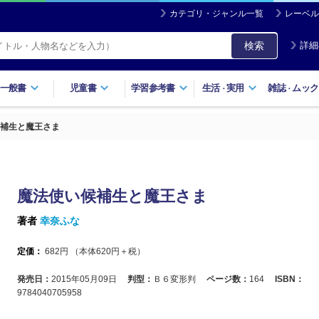
カテゴリ・ジャンル一覧
レーベル
検索
詳細
一般書
児童書
学習参考書
生活
実用
雑誌
ムック
・
・
補生と魔王さま
魔法使い候補生と魔王さま
著者
幸奈ふな
定価：
682
円 （本体
620
円＋税）
発売日：
2015年05月09日
判型：
Ｂ６変形判
ページ数：
164
ISBN：
9784040705958