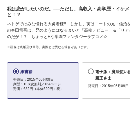
我は恋がしたいのだ。──ただし、高収入・高学歴・イケメ
と！？
ネトゲではみな憧れる大勇者様!! しかし、実はニートの兄・信治
の春田雷吾は、兄のようにはなるまいと「高校デビュー」＆「リア
のだが！？ ちょっとHな学園ファンタジーラブコメ☆
※画像は表紙及び帯等、実際とは異なる場合があります。
紙書籍
電子版：魔法使い
魔王さま
発売日：2015年05月09日
判型：Ｂ６変形判／164ページ
発売日：2015年05月09日
定価：682円（本体620円＋税）