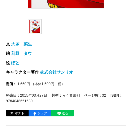
文
大塚 菜生
絵
苅野 タウ
絵
ぽと
キャラクター著作
株式会社サンリオ
定価：
1,650
円
（本体
1,500
円＋税）
発売日：
2015年03月27日
判型：
Ａ４変形判
ページ数：
32
ISBN：
9784048651530
ポスト
シェア
送る