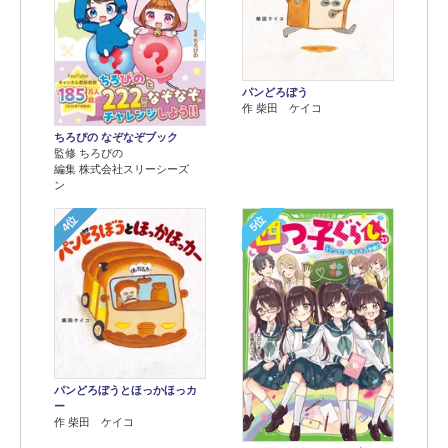
パンどろぼう
作 柴田 ケイコ
ちろぴの なぞなぞブック
監修 ちろぴの
編集 株式会社スリーシーズ
ン
4位
5位
パンどろぼうとほっかほっカ
ー
作 柴田 ケイコ