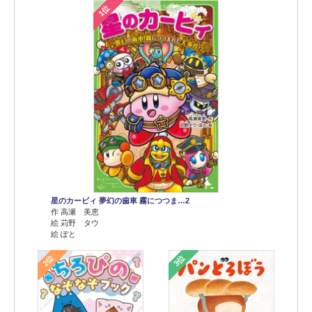
1位
星のカービィ 夢幻の歯車 霧につつま…2
作 高瀬 美恵
絵 苅野 タウ
絵 ぽと
2位
3位