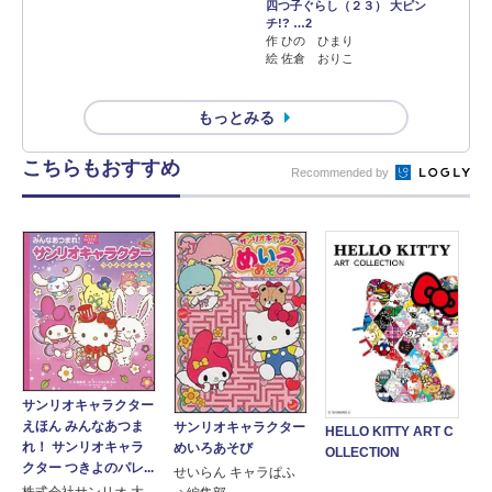
四つ子ぐらし（２３） 大ピン
チ!? …2
作 ひの ひまり
絵 佐倉 おりこ
もっとみる
こちらもおすすめ
Recommended by
サンリオキャラクター
えほん みんなあつま
サンリオキャラクター
HELLO KITTY ART C
れ！ サンリオキャラ
めいろあそび
OLLECTION
クター つきよのパレ...
せいらん キャラぱふ