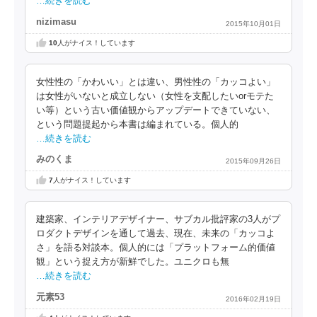
…続きを読む
nizimasu
2015年10月01日
10
人がナイス！しています
女性性の「かわいい」とは違い、男性性の「カッコよい」
は女性がいないと成立しない（女性を支配したいorモテた
い等）という古い価値観からアップデートできていない、
という問題提起から本書は編まれている。個人的
…続きを読む
みのくま
2015年09月26日
7
人がナイス！しています
建築家、インテリアデザイナー、サブカル批評家の3人がプ
ロダクトデザインを通して過去、現在、未来の「カッコよ
さ」を語る対談本。個人的には「プラットフォーム的価値
観」という捉え方が新鮮でした。ユニクロも無
…続きを読む
元素53
2016年02月19日