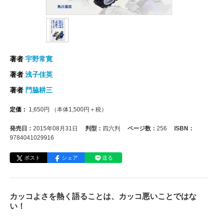
著者
宇野常寛
著者
浅子佳英
著者
門脇耕三
定価：
1,650
円
（本体
1,500
円＋税）
発売日：
2015年08月31日
判型：
四六判
ページ数：
256
ISBN：
9784041029916
ポスト
シェア
送る
カッコよさを熱く語ることは、カッコ悪いことではな
い！