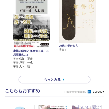
20代で得た知見
著者 F
虚構の昭和史 海軍善玉論、石
原莞爾名…2
著者 保阪 正康
著者 戸高 一成
著者 大木 毅
もっとみる
こちらもおすすめ
Recommended by