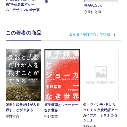
集
感”を生み出すゲー
強がらない。
ム・デザインの全仕事
心屋仁之助
この著者の商品
著者名「宇野常寛」で検索
楽器と武器だけが人を
ダ・ヴィンチ×ＰＬＡ
原子爆弾とジョーカー
殺すことができる
ＮＥＴＳ 文化時評アー
なき世界
カイブス ２０１２‐２
宇野常寛
宇野常寛
０１３