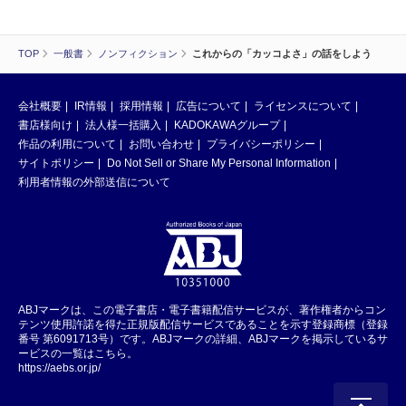
TOP
一般書
ノンフィクション
これからの「カッコよさ」の話をしよう
会社概要
IR情報
採用情報
広告について
ライセンスについて
書店様向け
法人様一括購入
KADOKAWAグループ
作品の利用について
お問い合わせ
プライバシーポリシー
サイトポリシー
Do Not Sell or Share My Personal Information
利用者情報の外部送信について
ABJマークは、この電子書店・電子書籍配信サービスが、著作権者からコン
テンツ使用許諾を得た正規版配信サービスであることを示す登録商標（登録
番号 第6091713号）です。ABJマークの詳細、ABJマークを掲示しているサ
ービスの一覧はこちら。
https://aebs.or.jp/