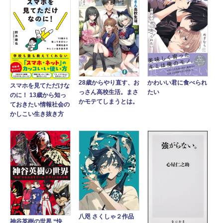
かわいい君に食べられ
28歳からやり直す、お
スマホを見てただけな
たい
っさん高校生活。まさ
のに！ 13歳から知っ
かモテてしまうとは。
ておきたい情報社会の
かしこい生き抜き方
八咫 さくしゃ２作品
神谷英樹の世界 “快