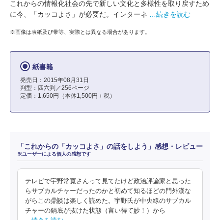
これからの情報化社会の先で新しい文化と多様性を取り戻すため
に今、「カッコよさ」が必要だ。インターネ
…続きを読む
※画像は表紙及び帯等、実際とは異なる場合があります。
紙書籍
発売日：2015年08月31日
判型：四六判／256ページ
定価：1,650円（本体1,500円＋税）
「これからの「カッコよさ」の話をしよう」感想・レビュー
※ユーザーによる個人の感想です
テレビで宇野常寛さんって見てたけど政治評論家と思った
らサブカルチャーだったのかと初めて知るほどの門外漢な
がらこの鼎談は楽しく読めた。宇野氏が中央線のサブカル
チャーの鍋底が抜けた状態（言い得て妙！）から