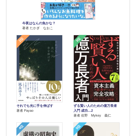
今夜はなんの魚かな？
著者 たかぎ なおこ
2位
3位
それでも光に手を伸ばす
ずる賢い人のための億万長者
著者 Payao
入門 成功…2
著者 佐野 Mykey 義仁
4位
5位