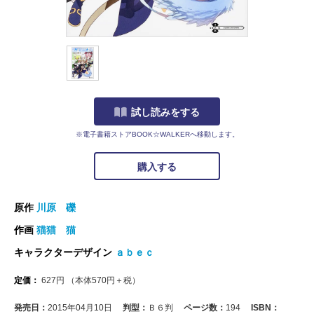
試し読みをする
※電子書籍ストアBOOK☆WALKERへ移動します。
購入する
原作
川原 礫
作画
猫猫 猫
キャラクターデザイン
ａｂｅｃ
定価：
627
円
（本体
570
円＋税）
発売日：
2015年04月10日
判型：
Ｂ６判
ページ数：
194
ISBN：