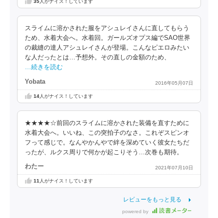
35
人がナイス！しています
スライムに溶かされた服をアシュレイさんに直してもらう
ため、水着大会へ。水着回。ガールズオプス編でSAO世界
の裁縫の達人アシュレイさんが登場。こんなピエロみたい
な人だったとは…予想外。その直しの金額のため、
…続きを読む
Yobata
2016年05月07日
14
人がナイス！しています
★★★★☆前回のスライムに溶かされた装備を直すために
水着大会へ。いいね、この突拍子のなさ。これぞスピンオ
フって感じで。なんやかんやで絆を深めていく彼女たちだ
ったが、ルクス周りで何かが起こりそう…次巻も期待。
わたー
2021年07月10日
11
人がナイス！しています
レビューをもっと見る
powered by