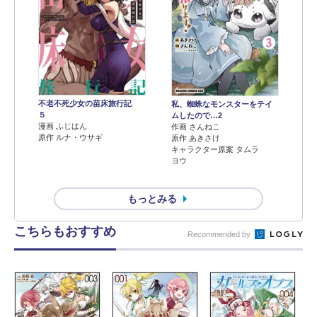
不老不死少女の苗床旅行記
私、蜘蛛なモンスターをテイ
５
ムしたので…2
漫画 ふじはん
作画 さんねこ
原作 ルナ・ウサギ
原作 あきさけ
キャラクター原案 タムラ
ヨウ
もっとみる
こちらもおすすめ
Recommended by