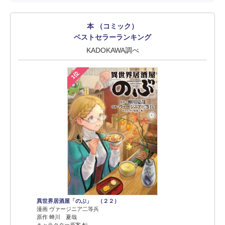
本 （コミック）
ベストセラーランキング
KADOKAWA調べ
1位
異世界居酒屋「のぶ」 （２２）
漫画 ヴァージニア二等兵
原作 蝉川 夏哉
キャラクター原案 転