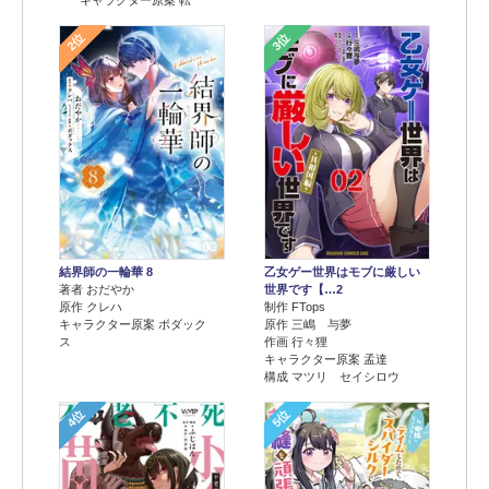
2位
3位
結界師の一輪華 8
乙女ゲー世界はモブに厳しい
著者 おだやか
世界です【…2
原作 クレハ
制作 FTops
キャラクター原案 ボダック
原作 三嶋 与夢
ス
作画 行々狸
キャラクター原案 孟達
構成 マツリ セイシロウ
4位
5位