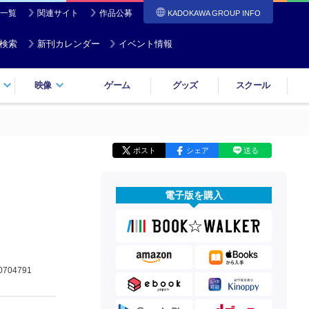
一覧
関連サイト
作品公募
KADOKAWA GROUP INFO
検索
新刊カレンダー
イベント情報
映像
ゲーム
グッズ
スクール
ポスト
シェア
送る
電子版を購入
0704791