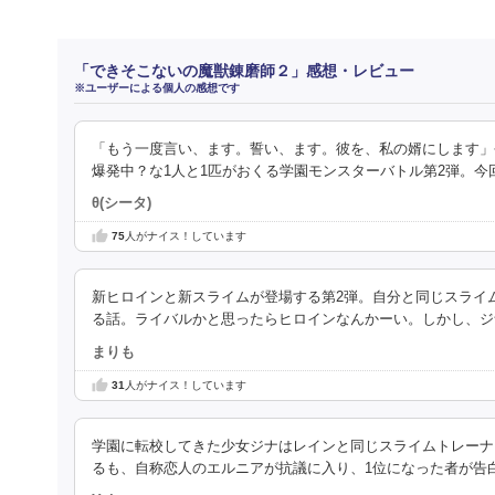
「できそこないの魔獣錬磨師２」感想・レビュー
※ユーザーによる個人の感想です
「もう一度言い、ます。誓い、ます。彼を、私の婿にします」
爆発中？な1人と1匹がおくる学園モンスターバトル第2弾。今
θ(シータ)
75
人がナイス！しています
新ヒロインと新スライムが登場する第2弾。自分と同じスライ
る話。ライバルかと思ったらヒロインなんかーい。しかし、ジ
まりも
31
人がナイス！しています
学園に転校してきた少女ジナはレインと同じスライムトレーナ
るも、自称恋人のエルニアが抗議に入り、1位になった者が告