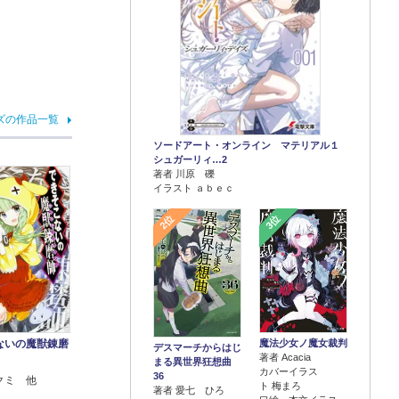
ズの作品一覧
ソードアート・オンライン マテリアル１
シュガーリィ…2
著者 川原 礫
イラスト ａｂｅｃ
2位
3位
魔法少女ノ魔女裁判
ないの魔獣錬磨
デスマーチからはじ
著者 Acacia
まる異世界狂想曲
カバーイラス
36
クミ 他
ト 梅まろ
著者 愛七 ひろ