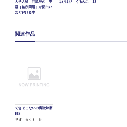
大学入試 門脇渉の 英
はぴはぴ くるねこ 13
語［整序問題］が面白い
ほど解ける本
関連作品
できそこないの魔獣錬磨
師2
見波 タクミ 他