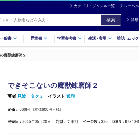
カテゴリ・ジャンル一覧
レーベル
検索
詳細
一般書
児童書
学習参考書
生活
実用
雑誌
ムック
・
・
の魔獣錬磨師２
できそこないの魔獣錬磨師２
著者
見波 タクミ
イラスト
狐印
定価：
660
円 （本体
600
円＋税）
発売日：
2015年05月20日
判型：
文庫判
ページ数：
320
ISBN：
978404