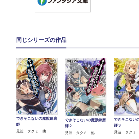
同じシリーズの作品
できそこないの魔獣錬磨
できそこない
できそこないの魔獣錬磨
師
師３
師２
見波 タクミ 他
見波 タクミ
見波 タクミ 他