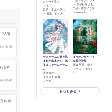
口絵・本文イラス
カバーイラス
ト すがわら おむ
ト ｓｈｒｉ
口絵・本文イラス
口絵・本文イラス
ト maruchi
ト 長浜 めぐみ
4位
5位
ムで人気
5年07月17日
デスゲームに巻き込
ほうかごがかり７
まれた山本さん、気
立穎小学校
ままにゲームバラ…
著者 甲田 学人
修行をす
2
イラスト ぴおて
著者 ぽち
ぐ
イラスト 久賀
7年01月30日
フーナ
もっとみる
定め,迫