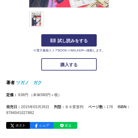
試し読みをする
※電子書籍ストアBOOK☆WALKERへ移動します。
購入する
著者
ツガノ ガク
定価：
638
円
（本体
580
円＋税）
発売日：
2015年03月26日
判型：
Ｂ６変形判
ページ数：
176
ISBN：
9784041027882
ポスト
シェア
送る