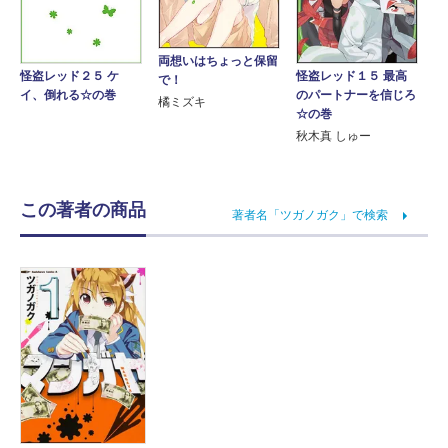
両想いはちょっと保留
怪盗レッド１５ 最高
怪盗レッド２５ ケ
で！
のパートナーを信じろ
イ、倒れる☆の巻
橘ミズキ
☆の巻
秋木真 しゅー
この著者の商品
著者名「ツガノガク」で検索