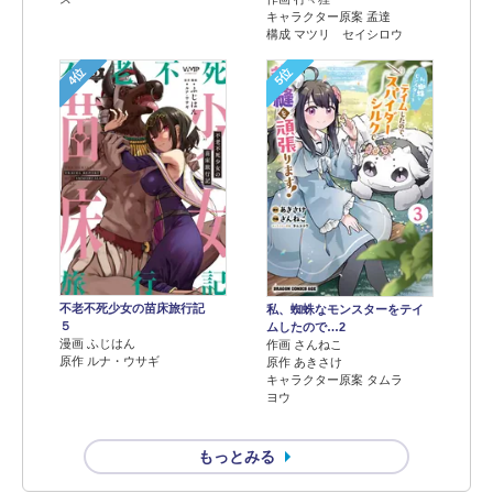
キャラクター原案 孟達
構成 マツリ セイシロウ
4位
5位
不老不死少女の苗床旅行記
私、蜘蛛なモンスターをテイ
５
ムしたので…2
漫画 ふじはん
作画 さんねこ
原作 ルナ・ウサギ
原作 あきさけ
キャラクター原案 タムラ
ヨウ
もっとみる