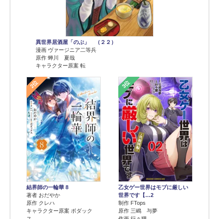
異世界居酒屋「のぶ」 （２２）
漫画 ヴァージニア二等兵
原作 蝉川 夏哉
キャラクター原案 転
2位
3位
結界師の一輪華 8
乙女ゲー世界はモブに厳しい
著者 おだやか
世界です【…2
原作 クレハ
制作 FTops
キャラクター原案 ボダック
原作 三嶋 与夢
ス
作画 行々狸