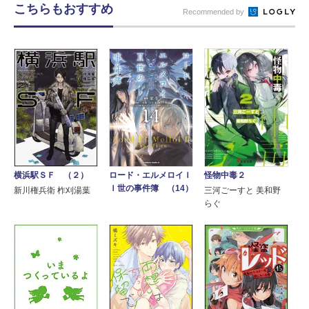
こちらもおすすめ
Recommended by
横浜駅ＳＦ （２）
怪物中毒２
ロード・エルメロイＩ
Ｉ世の事件簿 （14）
新川権兵衛 柞刈湯葉
三河ごーすと 美和野
らぐ