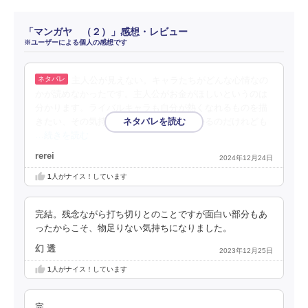
「マンガヤ （２）」感想・レビュー
※ユーザーによる個人の感想です
主人公が見えない。キャラたちがどんな心情なの
かが読めなかったです。主人公がお金がほしいというのは
分かります。ライバルキャラも自分が熱くなれるものを描
きたい、その気持ちも理解できます。分かるのだけれども
…続きを読む
rerei
2024年12月24日
1
人がナイス！しています
完結。残念ながら打ち切りとのことですが面白い部分もあ
ったからこそ、物足りない気持ちになりました。
幻 透
2023年12月25日
1
人がナイス！しています
完。